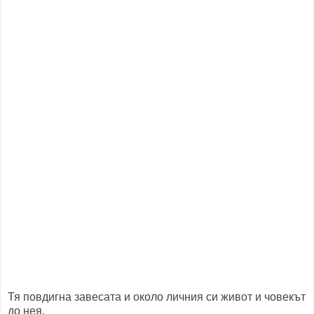
Тя повдигна завесата и около личния си живот и човекът
до нея.