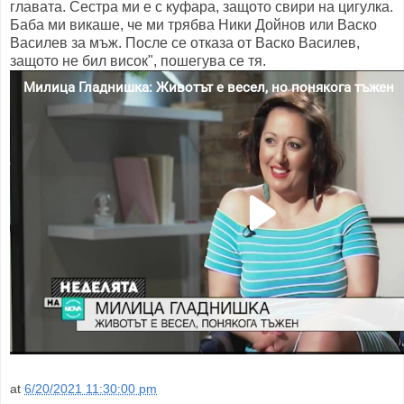
главата. Сестра ми е с куфара, защото свири на цигулка.
Баба ми викаше, че ми трябва Ники Дойнов или Васко
Василев за мъж. После се отказа от Васко Василев,
защото не бил висок", пошегува се тя.
at
6/20/2021 11:30:00 pm