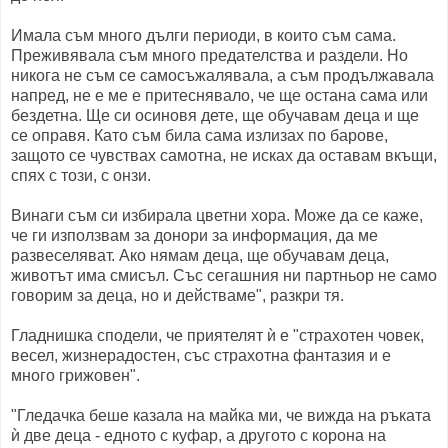
Имала съм много дълги периоди, в които съм сама.
Преживявала съм много предателства и раздели. Но
никога не съм се самосъжалявала, а съм продължавала
напред, не е ме е притеснявало, че ще остана сама или
бездетна. Ще си осиновя дете, ще обучавам деца и ще
се оправя. Като съм била сама излизах по барове,
защото се чувствах самотна, не исках да оставам вкъщи,
спях с този, с онзи.
Винаги съм си избирала цветни хора. Може да се каже,
че ги използвам за донори за информация, да ме
развеселяват. Ако нямам деца, ще обучавам деца,
животът има смисъл. Със сегашния ни партньор не само
говорим за деца, но и действаме", разкри тя.
Гладнишка сподели, че приятелят ѝ е "страхотен човек,
весел, жизнерадостен, със страхотна фантазия и е
много грижовен".
"Гледачка беше казала на майка ми, че вижда на ръката
ѝ две деца - едното с куфар, а другото с корона на