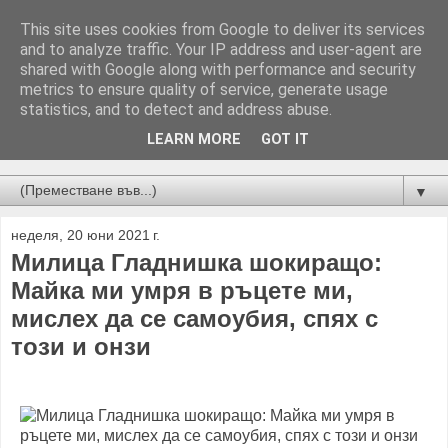
This site uses cookies from Google to deliver its services
and to analyze traffic. Your IP address and user-agent are
shared with Google along with performance and security
metrics to ensure quality of service, generate usage
statistics, and to detect and address abuse.
LEARN MORE
GOT IT
Новини от Бургас, страната и света!
▼
неделя, 20 юни 2021 г.
Милица Гладнишка шокиращо:
Майка ми умря в ръцете ми,
мислех да се самоубия, спях с
този и онзи