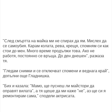
"След смъртта на майка ми не спирах да ям. Мислех да
се самоубия. Карам колата, рева, крещя, спомням си как
стои до мен. Много време продължи това. Ако не
работя, постоянно се връща. До ден днешен", разказа
тя.
"Гледам снимки и се отключват спомени и веднага край",
допълни още Гладнишка.
"Бих и казала: "Мамо, ще пуснеш ли майстори да
оправят вилата", а тя щеше да ми каже "не", аз ще си я
ремонтирам сама," сподели актрисата.