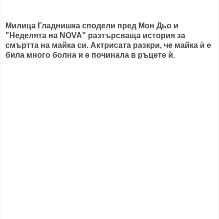
Милица Гладнишка сподели пред Мон Дьо и
"Неделята на NOVA" разтърсваща история за
смъртта на майка си. Актрисата разкри, че майка ѝ е
била много болна и е починала в ръцете ѝ.