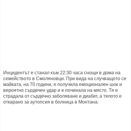
Инцидентът е станал към 22:30 часа снощи в дома на
семейството в Смоляновци. При вида на случващото се
майката, на 70 години, е получила емоционален шок и
вероятно сърдечен удар и е починала на място. Тя е
страдала от сърдечно заболяване и диабет, а тялото е
откарано за аутопсия в болница в Монтана.