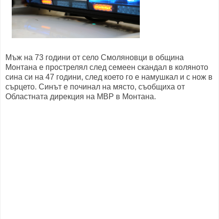
Мъж на 73 години от село Смоляновци в община
Монтана е прострелял след семеен скандал в коляното
сина си на 47 години, след което го е намушкал и с нож в
сърцето. Синът е починал на място, съобщиха от
Областната дирекция на МВР в Монтана.