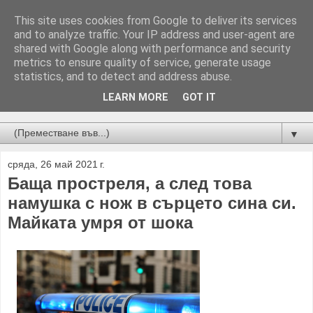
This site uses cookies from Google to deliver its services
and to analyze traffic. Your IP address and user-agent are
shared with Google along with performance and security
metrics to ensure quality of service, generate usage
statistics, and to detect and address abuse.
LEARN MORE
GOT IT
Новини от Бургас, страната и света!
▼
сряда, 26 май 2021 г.
Баща простреля, а след това
намушка с нож в сърцето сина си.
Майката умря от шока