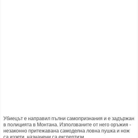
Убиецът е направил пълни самопризнания и е задържан
в полицията в Монтана. Използваните от него оръжия -
незаконно притежавана самоделна ловна пушка и нож
са иззети, назначени са експертизи.