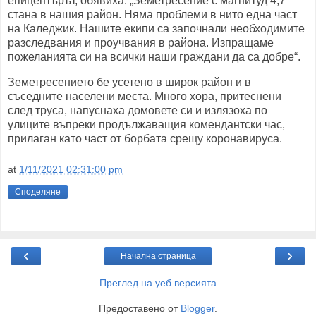
епицентърът, обявиха: „Земетресение с магнитуд 4,7
стана в нашия район. Няма проблеми в нито една част
на Каледжик. Нашите екипи са започнали необходимите
разследвания и проучвания в района. Изпращаме
пожеланията си на всички наши граждани да са добре“.
Земетресението бе усетено в широк район и в
съседните населени места. Много хора, притеснени
след труса, напуснаха домовете си и излязоха по
улиците въпреки продължаващия комендантски час,
прилаган като част от борбата срещу коронавируса.
at
1/11/2021 02:31:00 pm
Споделяне
‹
›
Начална страница
Преглед на уеб версията
Предоставено от
Blogger
.