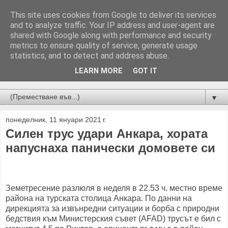
This site uses cookies from Google to deliver its services
and to analyze traffic. Your IP address and user-agent are
shared with Google along with performance and security
metrics to ensure quality of service, generate usage
statistics, and to detect and address abuse.
LEARN MORE
GOT IT
Новини от Бургас, страната и света!
▼
понеделник, 11 януари 2021 г.
Силен трус удари Анкара, хората
напуснаха панически домовете си
Земетресение разлюля в неделя в 22.53 ч. местно време
района на турската столица Анкара. По данни на
дирекцията за извънредни ситуации и борба с природни
бедствия към Министерския съвет (AFAD) трусът е бил с