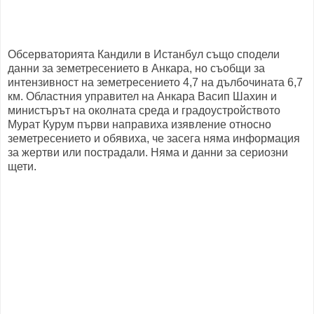
Обсерваторията Кандили в Истанбул също сподели
данни за земетресението в Анкара, но съобщи за
интензивност на земетресението 4,7 на дълбочината 6,7
км. Областния управител на Анкара Васип Шахин и
министърът на околната среда и градоустройството
Мурат Курум първи направиха изявление относно
земетресението и обявиха, че засега няма информация
за жертви или пострадали. Няма и данни за сериозни
щети.