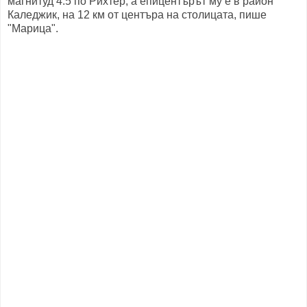
магнитуд 4.5 по Рихтер, а епицентърът му е в район
Каледжик, на 12 км от центъра на столицата, пише
"Марица".