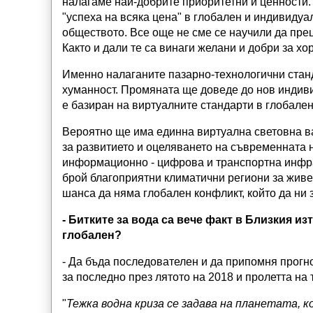
налагаме най-добрите приоритетни и ценности.
"успеха на всяка цена" в глобален и индивидуа
обществото. Все още не сме се научили да пр
Както и дали те са винаги желани и добри за хо
Именно налаганите пазарно-технологични станд
хуманност. Промяната ще доведе до нов индиви
е базиран на виртуалните стандарти в глобален
Вероятно ще има единна виртуална световна в
за развитието и оцеляването на съвременната н
информационно - цифрова и транспортна инфра
брой благоприятни климатични региони за живе
шанса да няма глобален конфликт, който да ни 
- Битките за вода са вече факт в Близкия из
глобален?
- Да бъда последователен и да припомня прогно
за последно през лятото на 2018 и пролетта на 
"
Тежка водна криза се задава на планетата,