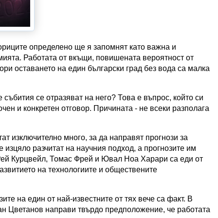
ториците определено ще я запомнят като важна и
мията. Работата от вкъщи, повишената вероятност от
ори оставането на един български град без вода са малка
 събития се отразяват на него? Това е въпрос, който си
очен и конкретен отговор. Причината - не всеки разполага
ат изключително много, за да направят прогнози за
 изцяло разчитат на научния подход, а прогнозите им
Рей Курцвейл, Томас Фрей и Ювал Ноа Харари са еди от
развитието на технологиите и обществените
те на един от най-известните от тях вече са факт. В
тан Цветанов направи твърдо предположение, че работата