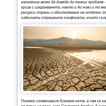
население може да доведе до тежък проблем 
криза с изхранването, както и до нови и то 
ресурси страни и обезлюдяване на отделни о
избегнати страшните конфликти, които съп
Понеже споменавате Близкия изток, а там се н