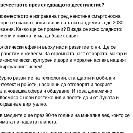
човечеството през следващото десетилетие?
 човечеството е изправена пред наистина смъртоносна
коро се очакват нови вълни на тази пандемия, а до 2030
вания. Какво ще се промени? Вижда се ясно следното:
мени и никога няма да бъде същият.
логически ефекти върху нас и развитието ни. Ще се
работим и живеем. За огромната част от хората, макар и
 икономически, културен и дори в морален аспект, нашият
"виртуалния" човек!
бурно развитие на технологии, стандарти и мобилни
телект и роботи, насочени да отговорят и покрият
ната човешка сфера и общуване. И това динамично
в Космоса с нови постижения и полети до и от Луната и
 отдавна е виртуално.
 медиите още през 90-те години на миналия век, които се
лимата на нашата планета.