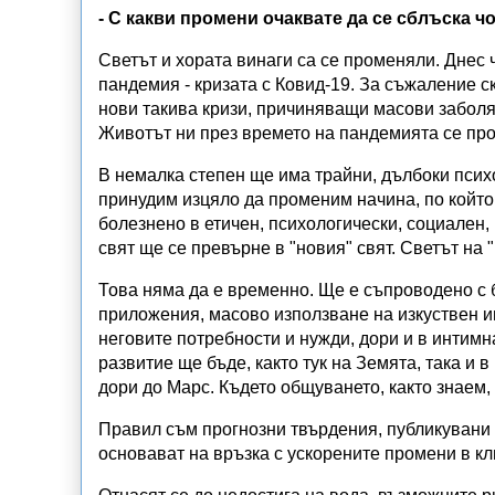
- С какви промени очаквате да се сблъска 
Светът и хората винаги са се променяли. Днес
пандемия - кризата с Ковид-19. За съжаление с
нови такива кризи, причиняващи масови заболя
Животът ни през времето на пандемията се про
В немалка степен ще има трайни, дълбоки психо
принудим изцяло да променим начина, по който 
болезнено в етичен, психологически, социален,
свят ще се превърне в "новия" свят. Светът на 
Това няма да е временно. Ще е съпроводено с 
приложения, масово използване на изкуствен ин
неговите потребности и нужди, дори и в интим
развитие ще бъде, както тук на Земята, така и 
дори до Марс. Където общуването, както знаем,
Правил съм прогнозни твърдения, публикувани в
основават на връзка с ускорените промени в к