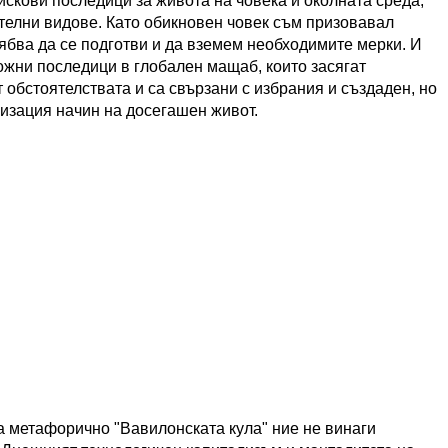
искови последици за живота на човека и околната среда,
телни видове. Като обикновен човек съм призовавал
рябва да се подготви и да вземем необходимите мерки. И
ожни последици в глобален мащаб, които засягат
 обстоятелствата и са свързани с избрания и създаден, но
изация начин на досегашен живот.
а метафорично "Вавилонската кула" ние не винаги