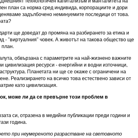
 Днешният технологичен капитализъм и манталитета на
лен план са норма сред индивида, корпорациите и дори
еценяваме задълбочено неминуемите последици от това.
рата?
арти ще доведат до промяна на разбирането за етика и
д - "виртуалния" човек. А животът на такова общество ще
 план.
алута, обвързана с параметрите на най-жизнено важните
и цивилизация ресурси - енергийни и водни източници,
структура. Планетата ни ще се окаже с ограничени на
ене. Реализирането на всичко това естествено зависи от
затрие като цивилизация.
ток, може ли да се превърне този проблем в
зата си, отразена в медийни публикации преди години и
тази година.
 което при неумереното разрастване на световното