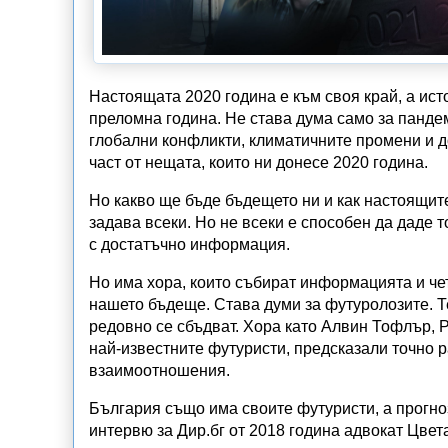
Настоящата 2020 година е към своя край, а ис
преломна година. Не става дума само за панде
глобални конфликти, климатичните промени и д
част от нещата, които ни донесе 2020 година.
Но какво ще бъде бъдещето ни и как настоящите
задава всеки. Но не всеки е способен да даде т
с достатъчно информация.
Но има хора, които събират информацията и чет
нашето бъдеще. Става думи за футуролозите. Те
редовно се сбъдват. Хора като Алвин Тофлър, 
най-известните футуристи, предсказали точно 
взаимоотношения.
България също има своите футуристи, а прогнози
интервю за Дир.бг от 2018 година адвокат Цве