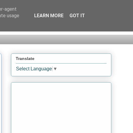
er-agent
rate usage
LEARN MORE
GOT IT
Translate
Select Language
▼