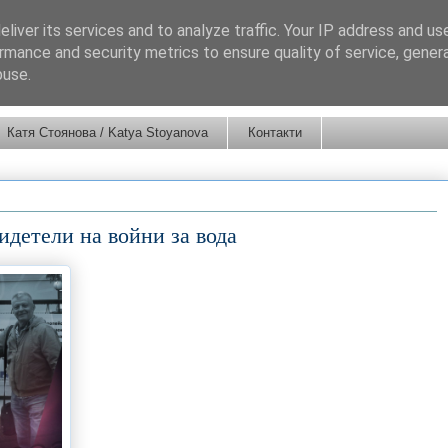
liver its services and to analyze traffic. Your IP address and us
rmance and security metrics to ensure quality of service, gene
buse.
Катя Стоянова / Katya Stoyanova
Контакти
идетели на войни за вода