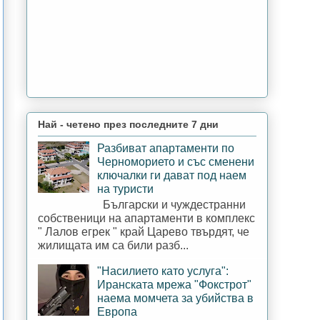
Най - четено през последните 7 дни
Разбиват апартаменти по
Черноморието и със сменени
ключалки ги дават под наем
на туристи
Български и чуждестранни
собственици на апартаменти в комплекс
" Лалов егрек " край Царево твърдят, че
жилищата им са били разб...
"Насилието като услуга":
Иранската мрежа "Фокстрот"
наема момчета за убийства в
Европа