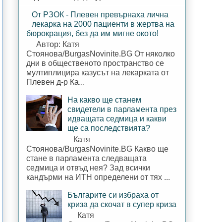
От РЗОК - Плевен превърнаха лична
лекарка на 2000 пациенти в жертва на
бюрокрация, без да им мигне окото!
Автор: Катя
Стоянова/BurgasNovinite.BG От няколко
дни в общественото пространство се
мултиплицира казусът на лекарката от
Плевен д-р Ка...
На какво ще станем
свидетели в парламента през
идващата седмица и какви
ще са последствията?
Катя
Стоянова/BurgasNovinite.BG Какво ще
стане в парламента следващата
седмица и отвъд нея? Зад всички
кандърми на ИТН определени от тях ...
Българите си избраха от
криза да скочат в супер криза
Катя