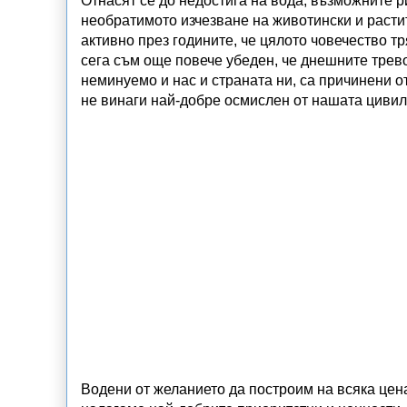
Отнасят се до недостига на вода, възможните р
необратимото изчезване на животински и расти
активно през годините, че цялото човечество т
сега съм още повече убеден, че днешните трев
неминуемо и нас и страната ни, са причинени от
не винаги най-добре осмислен от нашата цивил
Водени от желанието да построим на всяка цен