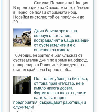
Снимка: Полиция на Швеция
В предградие на Стокхолм мъж, облечен
в черно, се появи от зимната нощ.
Носейки пистолет, той се приближи до
20...
Джип блъсна зрител на
офроуд състезание,
пострадалият е баща на един
от състезателите и е с
опасност за живота
60-годишен зрител е бил блъснат от
състезателен джип по време на офроуд
надпревара в Родопите. Инцидентът е
станал край село Горово в об...
По - голям убиец на бизнеса,
от това правителство, не е
имало никога досега!
Фирмите са в шок от цените
на тока, затварят
предприятия, съкращават работници и
служители!