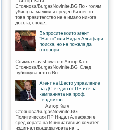
Автор: Катя
Стоянова/BurgasNovinite.BG По - голям
убиец на малкия и среден бизнес от
това правителство не е имало никога
досега, споде...
Въпросите които агент
"Наско" или Нидал Алгафари
поиска, но не пожела да
отговори
Снимка:slavishow.com Автор Катя
Стоянова/BurgasNovinite.BG След
публикуването в Bu...
Агент на Шесто управление
на ДС е един от ПР-ите на
кампанията на проф.
Герджиков
Автор:Катя
Стоянова/BurgasNovinite.BG
Политическия ПР Нидал Алгафари е
сред хората на Инициативния комитет
издигнал кандидатурата на ...