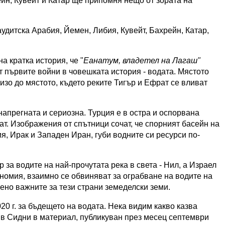
ейн, Кувейт и Катар ще припомня нещо от зората на
аудитска Арабия, Йемен, Либия, Кувейт, Бахрейн, Катар,
 кратка история, че "
Еанатум, владетел на Лагаш"
от първите войни в човешката история - водата. Мястото
изо до мястото, където реките Тигър и Ефрат се вливат
напрегната и сериозна. Турция е в остра и оспорвана
ат. Изображения от спътници сочат, че спорният басейн на
я, Ирак и Западен Иран, губи водните си ресурси по-
р за водите на най-прочутата река в света - Нил, а Израел
номия, взаимно се обвиняват за ограбване на водите на
ено важните за тези страни земеделски земи.
0 г. за бъдещето на водата. Нека видим какво казва
/ в Сидни в материал, публикуван през месец септември