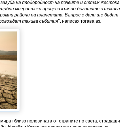
- загуба на плодородност на почвите и оттам жестока
мащабни мигрантски процеси към по-богатите с такива
громни райони на планетата. Въпрос е дали ще бъдат
ровождат такива събития
", написах тогава аз.
амират близо половината от страните по света, страдащи