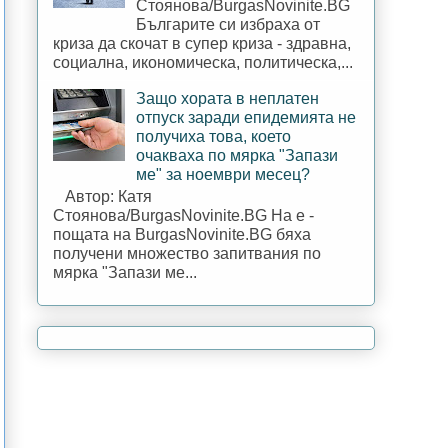
Стоянова/BurgasNovinite.BG
Българите си избраха от
криза да скочат в супер криза - здравна,
социална, икономическа, политическа,...
Защо хората в неплатен
отпуск заради епидемията не
получиха това, което
очакваха по мярка "Запази
ме" за ноември месец?
Автор: Катя
Стоянова/BurgasNovinite.BG На е -
пощата на BurgasNovinite.BG бяха
получени множество запитвания по
мярка "Запази ме...