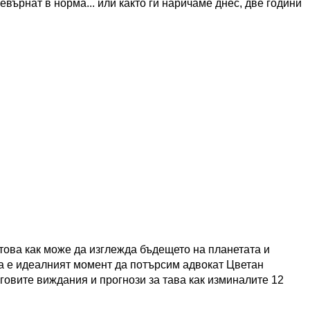
върнат в норма... или както ги наричаме днес, две години
това как може да изглежда бъдещето на планетата и
а е идеалният момент да потърсим адвокат Цветан
говите виждания и прогнози за тава как изминалите 12