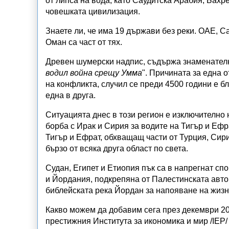
от липса на вода, като Саудитска Арабия, Бахр
човешката цивилизация.
Знаете ли, че има 19 държави без реки. ОАЕ, С
Оман са част от тях.
Древен шумерски надпис, съдържа знаменателна
водил война срещу Умма
". Причината за една 
на конфликта, случил се преди 4500 години е бл
една в друга.
Ситуацията днес в този регион е изключително 
борба с Ирак и Сирия за водите на Тигър и Ефр
Тигър и Ефрат, обхващащ части от Турция, Сири
бързо от всяка друга област по света.
Судан, Египет и Етиопия пък са в напрегнат спо
и Йордания, подкрепяна от Палестинската авто
библейската река Йордан за напояване на жизн
Какво можем да добавим сега през декември 202
престижния Института за икономика и мир /IEP