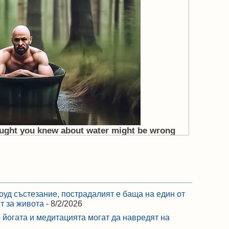
оуд състезание, пострадалият е баща на един от
ст за живота
- 8/2/2026
 йогата и медитацията могат да навредят на