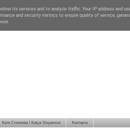
liver its services and to analyze traffic. Your IP address and us
rmance and security metrics to ensure quality of service, gene
buse.
Катя Стоянова / Katya Stoyanova
Контакти