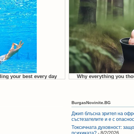
BurgasNovinite.BG
Джип блъсна зрител на офр
състезателите и е с опасно
Токсичната духовност: защо
психиката?
- 8/2/2026