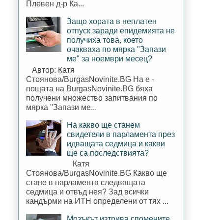
Плевен д-р Ка...
Защо хората в неплатен
отпуск заради епидемията не
получиха това, което
очакваха по мярка "Запази
ме" за ноември месец?
Автор: Катя
Стоянова/BurgasNovinite.BG На е -
пощата на BurgasNovinite.BG бяха
получени множество запитвания по
мярка "Запази ме...
На какво ще станем
свидетели в парламента през
идващата седмица и какви
ще са последствията?
Катя
Стоянова/BurgasNovinite.BG Какво ще
стане в парламента следващата
седмица и отвъд нея? Зад всички
кандърми на ИТН определени от тях ...
Мозъкът изтрива спомените,