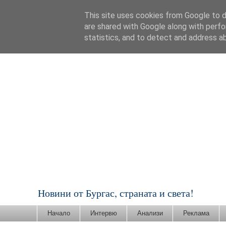
This site uses cookies from Google to de
are shared with Google along with perfo
statistics, and to detect and address a
Новини от Бургас, страната и света!
Начало
Интервю
Анализи
Реклама