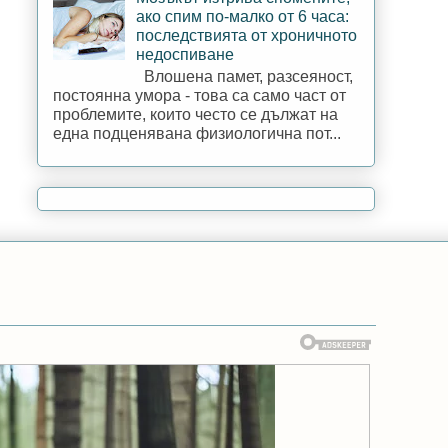
ако спим по-малко от 6 часа:
последствията от хроничното
недоспиване
Влошена памет, разсеяност,
постоянна умора - това са само част от
проблемите, които често се дължат на
една подценявана физиологична пот...