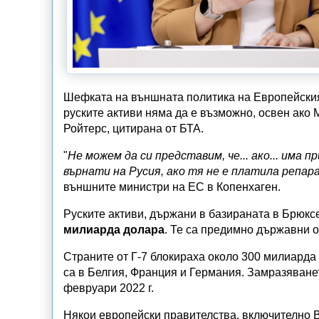
Шефката на външната политика на Европейския
руските активи няма да е възможно, освен ако
Ройтерс, цитирана от БТА.
"
Не можем да си представим, че... ако... има
върнати на Русия, ако тя не е платила репа
външните министри на ЕС в Копенхаген.
Руските активи, държани в базираната в Брюксе
милиарда долара
. Те са предимно държавни о
Страните от Г-7 блокираха около 300 милиарда 
са в Белгия, Франция и Германия. Замразяванет
февруари 2022 г.
Някои европейски правителства, включително В