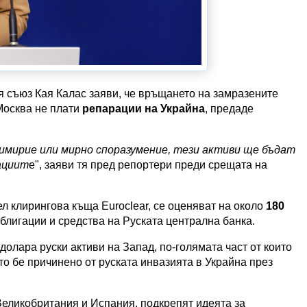
 съюз Кая Калас заяви, че връщането на замразените
 Москва не плати
репарации на Украйна
, предаде
 примирие или мирно споразумение, тези активи ще бъдат
рациит
е", заяви тя пред репортери преди срещата на
л клирингова къща Euroclear, се оценяват на около
180
блигации и средства на Руската централна банка.
долара руски активи на Запад, по-голямата част от които
о бе причинено от руската инвазията в Украйна през
еликобритания и Испания, подкрепят идеята за