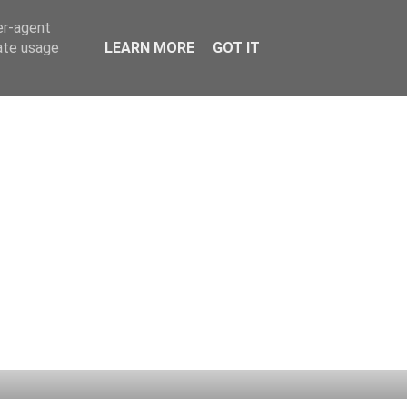
er-agent
rate usage
LEARN MORE
GOT IT