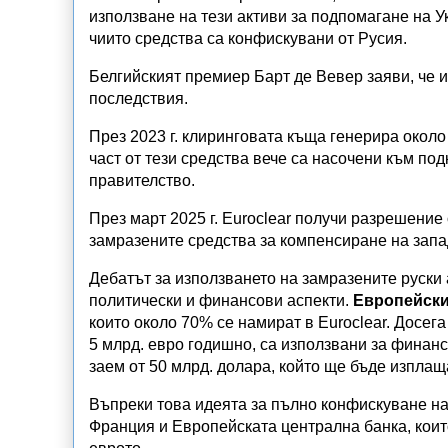
използване на тези активи за подпомагане на 
чиито средства са конфискувани от Русия.
Белгийският премиер Барт де Вевер заяви, че 
последствия.
През 2023 г. клиринговата къща генерира около 
част от тези средства вече са насочени към по
правителство.
През март 2025 г. Euroclear получи разрешение
замразените средства за компенсиране на запад
Дебатът за използването на замразените руски
политически и финансови аспекти.
Европейск
които около 70% се намират в Euroclear. Досега
5 млрд. евро годишно, са използвани за финанси
заем от 50 млрд. долара, който ще бъде изплащ
Въпреки това идеята за пълно конфискуване на
Франция и Европейската централна банка, които