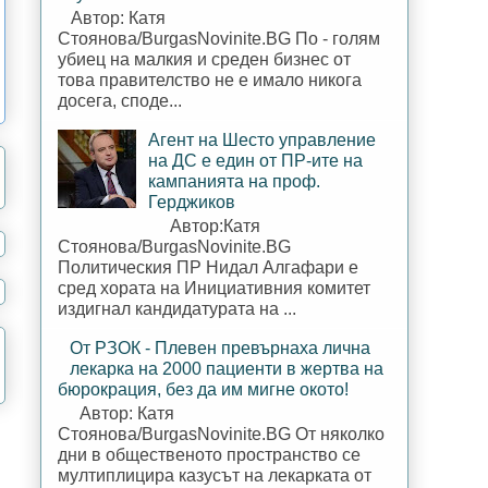
Автор: Катя
Стоянова/BurgasNovinite.BG По - голям
убиец на малкия и среден бизнес от
това правителство не е имало никога
досега, споде...
Агент на Шесто управление
на ДС е един от ПР-ите на
кампанията на проф.
Герджиков
Автор:Катя
Стоянова/BurgasNovinite.BG
Политическия ПР Нидал Алгафари е
сред хората на Инициативния комитет
издигнал кандидатурата на ...
От РЗОК - Плевен превърнаха лична
лекарка на 2000 пациенти в жертва на
бюрокрация, без да им мигне окото!
Автор: Катя
Стоянова/BurgasNovinite.BG От няколко
дни в общественото пространство се
мултиплицира казусът на лекарката от