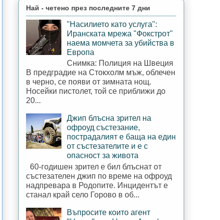
Най - четено през последните 7 дни
"Насилието като услуга":
Иранската мрежа "Фокстрот"
наема момчета за убийства в
Европа
Снимка: Полиция на Швеция
В предградие на Стокхолм мъж, облечен
в черно, се появи от зимната нощ.
Носейки пистолет, той се приближи до
20...
Джип блъсна зрител на
офроуд състезание,
пострадалият е баща на един
от състезателите и е с
опасност за живота
60-годишен зрител е бил блъснат от
състезателен джип по време на офроуд
надпревара в Родопите. Инцидентът е
станал край село Горово в об...
Въпросите които агент