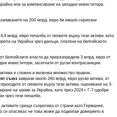
Украйна или за компенсиране на западни инвеститори,
изземването на 200 млрд. евро би имало сериозни
4,4 млрд. евро печалба от лихвите върху тези активи, като
дкрепа на Украйна чрез данъци, платени на белгийското
 от белгийските власти да преразпредели 3 млрд. евро от
ни инвеститори, засегнати от руски контрасанкции.
 активи е сложен и включва множество правни,
ият съюз
замрази около 260 млрд. евро руски активи, от
 приходите от лихвите върху тези активи, оценявани на 3-
ране на заеми за Украйна, като през 2024 г. Г-7 одобри
ан чрез тези печалби.
 активите среща съпротива от страни като Германия,
 се опасяват, че това може да подкопае доверието в