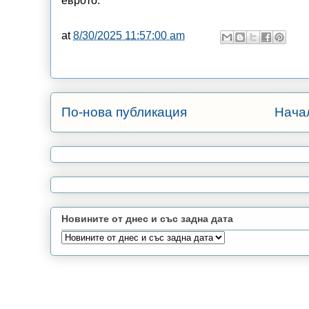
еврото.
at
8/30/2025 11:57:00 am
По-нова публикация
Нача
Новините от днес и със задна дата