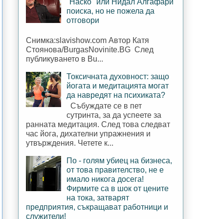
"Наско" или Нидал Алгафари
поиска, но не пожела да
отговори
Снимка:slavishow.com Автор Катя
Стоянова/BurgasNovinite.BG След
публикуването в Bu...
Токсичната духовност: защо
йогата и медитацията могат
да навредят на психиката?
Събуждате се в пет
сутринта, за да успеете за
ранната медитация. След това следват
час йога, дихателни упражнения и
утвърждения. Четете к...
По - голям убиец на бизнеса,
от това правителство, не е
имало никога досега!
Фирмите са в шок от цените
на тока, затварят
предприятия, съкращават работници и
служители!