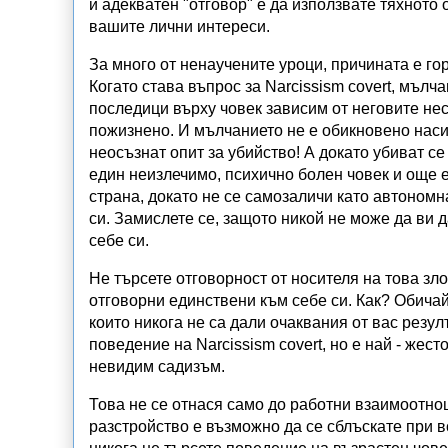
и адекватен "отговор" е да използвате тяхното
вашите лични интереси.
За много от ненаучените уроци, причината е г
Когато става въпрос за Narcissism covert, мълч
последици върху човек зависим от неговите н
пожизнено. И мълчанието не е обикновено наси
неосъзнат опит за убийство! А докато убиват се
един неизлечимо, психично болен човек и още е
страна, докато не се самозаличи като автономна
си. Замислете се, защото никой не може да ви д
себе си.
Не търсете отговорност от носителя на това зл
отговорни единствени към себе си. Как? Обича
които никога не са дали очаквания от вас резу
поведение на Narcissism covert, но е най - жес
невидим садизъм.
Това не се отнася само до работни взаимоотн
разстройство
е възможно да се сблъскате при 