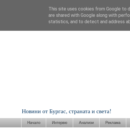
This site uses cookies from Google to de
are shared with Google along with perfo
statistics, and to detect and address a
Новини от Бургас, страната и света!
Начало
Интервю
Анализи
Реклама