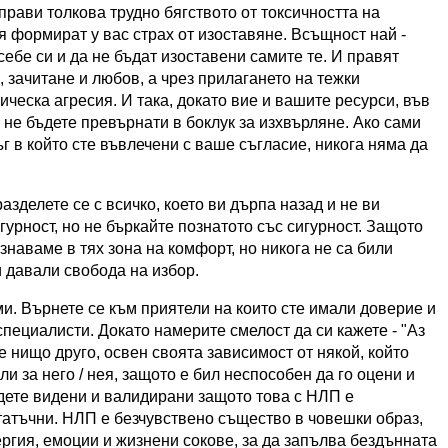
прави толкова трудно бягството от токсичността на
 формират у вас страх от изоставяне. Всъщност най -
ебе си и да не бъдат изоставени самите те. И правят
, зачитане и любов, а чрез прилагането на тежки
ческа агресия. И така, докато вие и вашите ресурси, във
 не бъдете превърнати в боклук за изхвърляне. Ако сами
г в който сте въвлечени с ваше съгласие, никога няма да
зделете се с всичко, което ви дърпа назад и не ви
гурност, но не бъркайте познатото със сигурност. Защото
знаваме в тях зона на комфорт, но никога не са били
и давали свобода на избор.
ми. Върнете се към приятели на които сте имали доверие и
специалисти. Докато намерите смелост да си кажете -
"Аз
е нищо друго, освен своята зависимост от някой, който
ли за него / нея, защото е бил неспособен да го оцени и
ъдете видени и валидирани защото това с НЛП е
статъчни. НЛП е безчувствено същество в човешки образ,
ргия, емоции и жизнени сокове, за да запълва бездънната