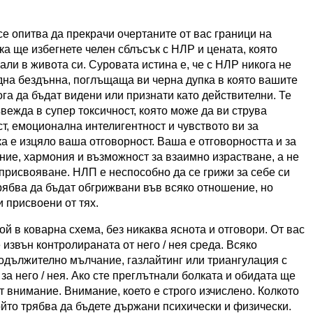
е опитва да прекрачи очертаните от вас граници на
ка ще избегнете челен сблъсък с
НЛР и цената, която
нали
в живота си. Суровата истина е, че с
НЛР никога не
дна бездънна, поглъщаща ви черна дупка в която вашите
га да бъдат видени или признати като действителни. Те
вежда в супер токсичност, която може да ви струва
т, емоционална интелигентност и чувството ви за
а е изцяло ваша отговорност. Ваша е отговорността и за
ение, хармония и възможност за взаимно израстване, а не
присвояване. НЛП е неспособно да се грижи за себе си
трябва да бъдат обгрижвани във всяко отношение, но
и присвоени от тях.
 в коварна схема, без никаква яснота и отговори. От вас
извън контролираната от него / нея среда. Всяко
родължително мълчание, газлайтинг или триангулация с
 за него / нея. Ако сте преглътнали болката и обидата ще
т внимание. Внимание, което е строго изчислено. Колкото
ойто трябва да бъдете държани психически и физически.