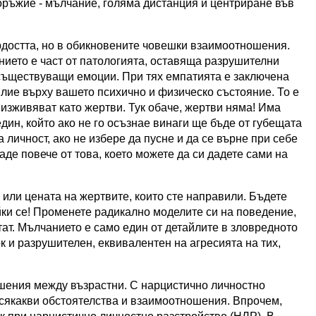
 оръжие - мълчание, голяма дистанция и центриране във
ордостта, но в обикновените човешки взаимоотношения.
анието е част от патологията, оставяща разрушителни
есъществуващи емоции. При тях емпатията е заключена
лие върху вашето психично и физическо състояние. То е
 изживяват като жертви. Тук обаче, жертви няма! Има
дин, който ако не го осъзнае винаги ще бъде от губещата
 личност, ако не избере да пусне и да се върне при себе
аде повече от това, което можете да си дадете сами на
о или цената на жертвите, които сте направили. Бъдете
йки се! Променете радикално моделите си на поведение,
лтат. Мълчанието е само един от детайлите в зловредното
ток и разрушителен, еквивалентен на агресията на тих,
ошения между възрастни. С
нарцистично личностно
всякакви обстоятелства и взаимоотношения. Впрочем,