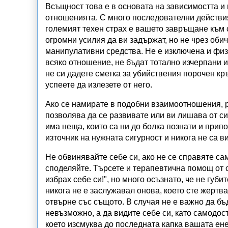
Всъщност това е в основата на зависимостта и 
отношенията. С много последователни действия
големият техен страх е вашето завръщане към с
огромни усилия да ви задържат, но не чрез обич
манипулативни средства. Не е изключена и физи
всяко отношение, не бъдат тотално изчерпани и
не си дадете сметка за убийствения порочен кръ
успеете да излезете от него.
Ако се намирате в подобни взаимоотношения, ра
позволява да се развивате или ви лишава от си
има неща, които са ни до болка познати и припо
източник на нужната сигурност и никога не са в
Не обвинявайте себе си, ако не се справяте са
споделяйте. Търсете и терапевтична помощ от 
избрах себе си!",
но много осъзнато, че не губит
никога не е заслужавал онова, което сте жертва
отвърне със същото. В случая не е важно да б
невъзможно, а да видите себе си, като самодо
което изсмуква до последната капка вашата ене