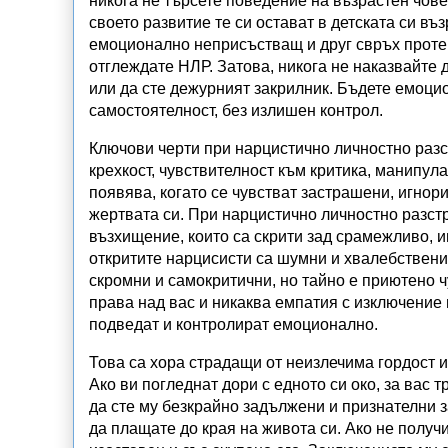
никога не търсете поведение на възрастен чов
своето развитие те си остават в детската си в
емоционално неприсъстващ и друг свръх проте
отглеждате
НЛР
.
Затова, никога не наказвайте 
или да сте дежурният закрилник. Бъдете емоци
самостоятелност, без излишен контрол.
Ключови черти
при
нарцистично личностно раз
крехкост, чувствителност към критика, манипула
появява, когато се чувстват застрашени, игнор
жертвата си.
При
нарцистично личностно разст
възхищение, които са скрити зад срамежливо, 
откритите нарцисисти са шумни и хвалебствени,
скромни и самокритични, но тайно е приютено ч
права над вас и никаква емпатия с изключение 
подведат и контролират емоционално.
Това са хора страдащи от неизлечима гордост и
Ако ви погледнат дори с едното си око, за вас 
да сте му безкрайно задължени и признателни за
да плащате до края на живота си. Ако не получи