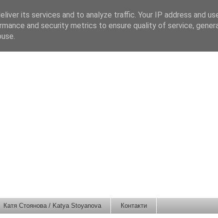
liver its services and to analyze traffic. Your IP address and us
rmance and security metrics to ensure quality of service, gene
buse.
Катя Стоянова / Katya Stoyanova
Контакти