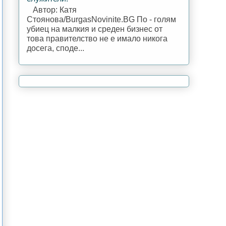
Автор: Катя
Стоянова/BurgasNovinite.BG По - голям
убиец на малкия и среден бизнес от
това правителство не е имало никога
досега, споде...