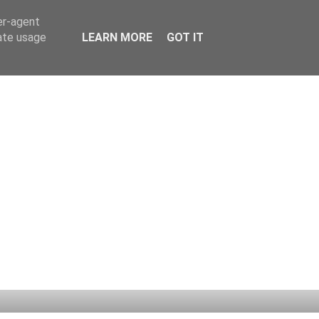
er-agent
rate usage
LEARN MORE
GOT IT