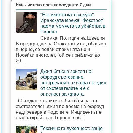
Най - четено през последните 7 дни
"Насилието като услуга":
Иранската мрежа "Фокстрот"
наема момчета за убийства в
Европа
Снимка: Полиция на Швеция
В предградие на Стокхолм мъж, облечен
в черно, се появи от зимната нощ.
Носейки пистолет, той се приближи до
20...
Джип блъсна зрител на
офроуд състезание,
пострадалият е баща на един
от състезателите и е с
опасност за живота
60-годишен зрител е бил блъснат от
състезателен джип по време на офроуд
надпревара в Родопите. Инцидентът е
станал край село Горово в об...
Токсичната духовност: защо