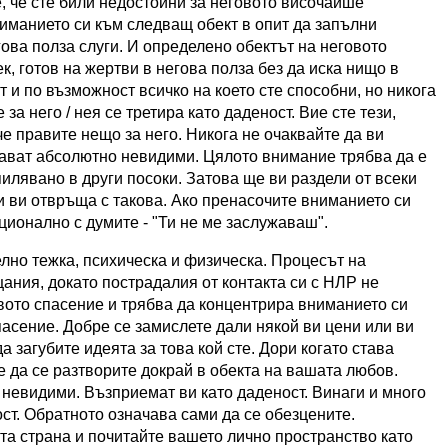
е, че сте били недостойни за неговото височайше
ниманието си към следващ обект в опит да запълни
ова полза слуги. И определено обектът на неговото
, готов на жертви в негова полза без да иска нищо в
 и по възможност всичко на което сте способни, но никога
за него / нея се третира като даденост. Вие сте тези,
че правите нещо за него. Никога не очаквайте да ви
тават абсолютно невидими. Цялото внимание трябва да е
пилявано в други посоки. Затова ще ви раздели от всеки
и ви отвръща с такова. Ако пренасочите вниманието си
оционално с думите - "Ти не ме заслужаваш".
лно тежка, психическа и физическа. Процесът на
ания, докато пострадалия от контакта си с
НЛР не
овото спасение и трябва да концентрира вниманието си
пасение. Добре се замислете дали някой ви цени или ви
а загубите идеята за това кой сте. Дори когато става
е да се разтворите докрай в обекта на вашата любов.
 невидими. Възприемат ви като даденост. Винаги и много
ст. Обратното означава сами да се обезцените.
а страна и почитайте вашето лично пространство като