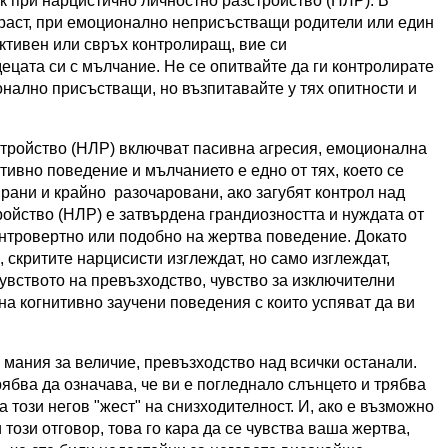
ек при
нарцистично личностно разстройство (НЛР). В
ъзраст, при емоционално неприсъстващи родители или един
ктивен или свръх контролиращ, вие си
децата си с мълчание. Не се опитвайте да ги контролирате
онално присъстващи, но възпитавайте у тях опитности и
стройство (НЛР)
включват пасивна агресия, емоционална
тивно поведение и мълчанието е едно от тях, което се
ирани и крайно разочаровани, ако загубят контрол над
ройство (НЛР)
е затвърдена грандиозността и нуждата от
интровертно или подобно на жертва поведение.
Докато
 скритите нарцисисти изглеждат, но само изглеждат,
увството на превъзходство, чувство за изключителни
на когнитивно заучени поведения с които успяват да ви
 мания за величие, превъзходство над всички останали.
трябва да означава, че ви е погледнало слънцето и трябва
 този негов "жест" на снизходителност. И, ако е възможно
 този отговор, това го кара да се чувства ваша жертва,