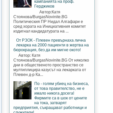
кампанията на проф.
Герджиков
Автор:Катя
Стоянова/BurgasNovinite.BG
Политическия ПР Нидал Алгафари е
сред хората на Инициативния комитет
издигнал кандидатурата на ...
От РЗОК - Плевен превърнаха лична
лекарка на 2000 пациенти в жертва на
бюрокрация, без да им мигне окото!
Автор: Катя
Стоянова/BurgasNovinite.BG От няколко
дни в общественото пространство се
мултиплицира казусът на лекарката от
Плевен д-р Ка...
По - голям убиец на бизнеса,
от това правителство, не е
имало никога досега!
Фирмите са в шок от цените
на тока, затварят
предприятия, съкращават работници и
служители!