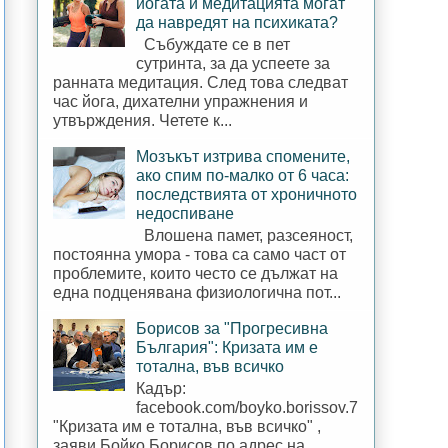
йогата и медитацията могат
да навредят на психиката?
Събуждате се в пет
сутринта, за да успеете за
ранната медитация. След това следват
час йога, дихателни упражнения и
утвърждения. Четете к...
Мозъкът изтрива спомените,
ако спим по-малко от 6 часа:
последствията от хроничното
недоспиване
Влошена памет, разсеяност,
постоянна умора - това са само част от
проблемите, които често се дължат на
една подценявана физиологична пот...
Борисов за "Прогресивна
България": Кризата им е
тотална, във всичко
Кадър:
facebook.com/boyko.borissov.7
"Кризата им е тотална, във всичко" ,
заяви Бойко Борисов по адрес на