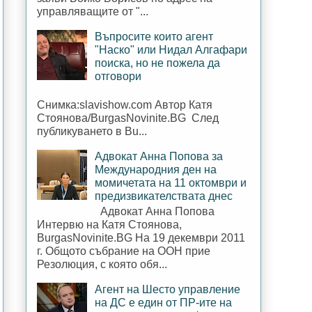
управляващите от "...
Въпросите които агент
"Наско" или Нидал Алгафари
поиска, но не пожела да
отговори
Снимка:slavishow.com Автор Катя
Стоянова/BurgasNovinite.BG След
публикуването в Bu...
Адвокат Анна Попова за
Международния ден на
момичетата на 11 октомври и
предизвикателствата днес
Адвокат Анна Попова
Интервю на Катя Стоянова,
BurgasNovinite.BG На 19 декември 2011
г. Общото събрание на ООН прие
Резолюция, с която обя...
Агент на Шесто управление
на ДС е един от ПР-ите на