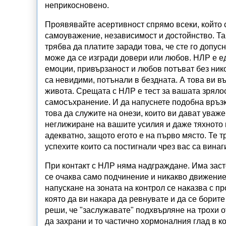
неприкосновено.
Проявявайте асертивност спрямо всеки, който с
самоуважение, независимост и достойнство. Та
трябва да платите заради това, че сте го допус
може да се изгради довери или любов.
НЛР е е
емоции, привързаност и любов потъват без нико
са невидими, потънали в бездната. А това ви въ
живота. Срещата с
НЛР е тест за вашата зрялос
самосъхранение. И да напуснете подобна връзк
това да служите на онези, които ви дават уваж
неглижиране на вашите усилия и даже тяхното 
адекватно, защото егото е на първо място. Те 
успехите които са постигнали чрез вас са винаг
При контакт с
НЛР няма надграждане. Има застой
се очаква само подчинение и никакво движение 
напускане на зоната на контрол се наказва с п
която да ви накара да ревнувате и да се борите
реши, че "заслужавате" подхвърляне на трохи о
да захрани и то частично хормоналния глад в к