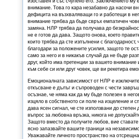
изоставен и със счупено его. Заключението му 
внимание. Това го кара незабавно да насочи в
дефицита на възхваляващи го и работещи в нег
внимание трябва да бъде свръх емпатичен човек
замяна.
НЛР трябва да получава до безкрайност
не е готов да дава. Защото онова, което правите 
които трябва да сте изпълнени с благодарност, 
благодари за положените усилия, защото те ос
само за него и в никакъв случай да не бъде раз
друг, който има претенции за вашето внимание 
към себе си или друг човек, ще ви рекетира ем
Емоционалната зависимост от
НЛР е изключите
откъсване е дълъг и съпроводен с чести завръщ
осъзнае, че няма как да му бъде полезен в нег
изцяло в собственото си поле на изцеление и с
дава ясен сигнал, че сте използвани до степен д
въпрос за любовна връзка, никога не допускайт
Защото вместо да получите любов, вие ставате
ясно запазвайте вашите граници на независимо
Уважавайте личното пространство на отсрещнат