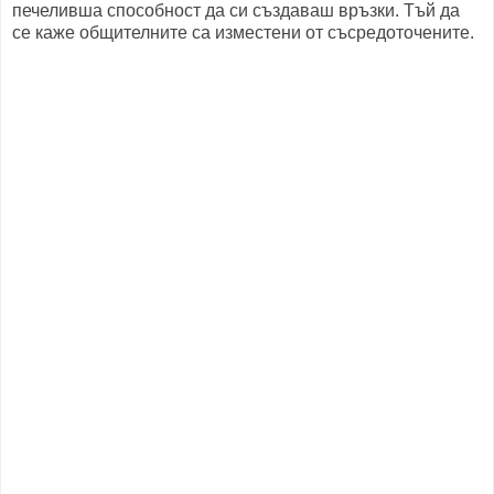
печеливша способност да си създаваш връзки. Тъй да
се каже общителните са изместени от съсредоточените.