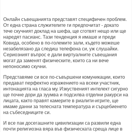
Онлайн съвещанията представят специфичен проблем.
От една страна служителите ги предпочитат - докато
тече скучният доклад на шефа, ще сготвят нещо или ще
наредят пасианс. Тази тенденция я имаше и преди
Ковида, особено в по-големите зали, където можеше
незабелязано да следиш телефона си, уж слушайки.
Сериозният въпрос е дали виртуалните съвещания
могат да заменят физическите, които са ни вече
непоносимо скучни.
Представяме си все по-съвършени комуникации, които
предават перфектно изражението на всеки участник,
интонацията на гласа му. Изкуственият интелект сигурно
ще почне дори да зуумва и подсилва отделни ракурси на
лицата, както правят камерите в риалити-игрите, ще
имаме данни за телесната температура и сърцебиенето
на събеседниците си.
И все пак досегашните цивилизации са развили една
почти религиозна вяра във физическата среща лице в