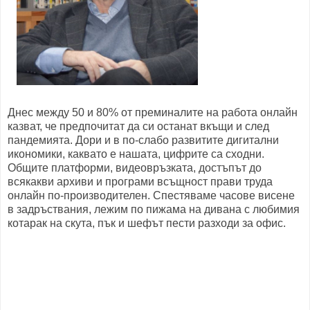
Днес между 50 и 80% от преминалите на работа онлайн
казват, че предпочитат да си останат вкъщи и след
пандемията. Дори и в по-слабо развитите дигитални
икономики, каквато е нашата, цифрите са сходни.
Общите платформи, видеовръзката, достъпът до
всякакви архиви и програми всъщност прави труда
онлайн по-производителен. Спестяваме часове висене
в задръствания, лежим по пижама на дивана с любимия
котарак на скута, пък и шефът пести разходи за офис.