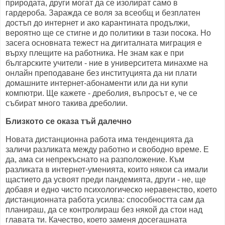
природата, други могат да се изолират само в
гардероба. Заражда се воля за всеобщ и безплатен
достъп до интернет и ако карантината продължи,
вероятно ще се стигне и до политики в тази посока. Но
засега основната тежест на дигиталната миграция е
върху плещите на работника. Не знам как е при
българските учители - ние в университета минахме на
онлайн преподаване без институцията да ни плати
домашните интернет-абонаменти или да ни купи
компютри. Ще кажете - дреболия, въпросът е, че се
събират много такива дреболии.
Близкото се оказа тъй далечно
Новата дистанционна работа има тенденцията да
заличи разликата между работно и свободно време. Е
да, ама си непрекъснато на разположение. Към
разликата в интернет-уменията, които някои са имали
щастието да усвоят преди пандемията, други - не, ще
добавя и едно чисто психологическо неравенство, което
дистанционната работа усилва: способността сам да
планираш, да се контролираш без някой да стои над
главата ти. Качество, което заменя досегашната