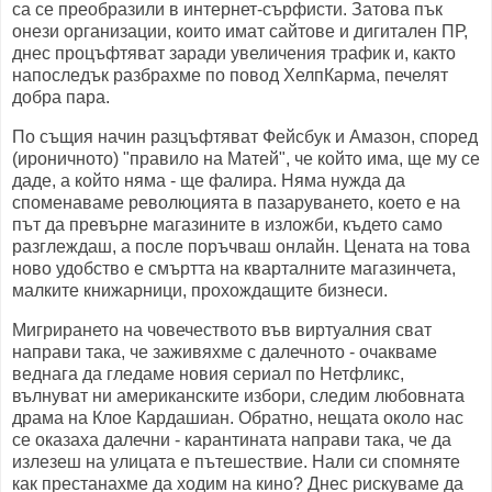
са се преобразили в интернет-сърфисти. Затова пък
онези организации, които имат сайтове и дигитален ПР,
днес процъфтяват заради увеличения трафик и, както
напоследък разбрахме по повод ХелпКарма, печелят
добра пара.
По същия начин разцъфтяват Фейсбук и Амазон, според
(ироничното) "правило на Матей", че който има, ще му се
даде, а който няма - ще фалира. Няма нужда да
споменаваме революцията в пазаруването, което е на
път да превърне магазините в изложби, където само
разглеждаш, а после поръчваш онлайн. Цената на това
ново удобство е смъртта на кварталните магазинчета,
малките книжарници, прохождащите бизнеси.
Мигрирането на човечеството във виртуалния сват
направи така, че заживяхме с далечното - очакваме
веднага да гледаме новия сериал по Нетфликс,
вълнуват ни американските избори, следим любовната
драма на Клое Кардашиан. Обратно, нещата около нас
се оказаха далечни - карантината направи така, че да
излезеш на улицата е пътешествие. Нали си спомняте
как престанахме да ходим на кино? Днес рискуваме да