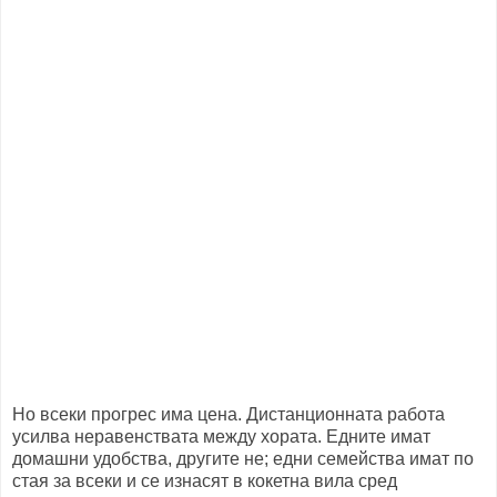
Но всеки прогрес има цена. Дистанционната работа
усилва неравенствата между хората. Едните имат
домашни удобства, другите не; едни семейства имат по
стая за всеки и се изнасят в кокетна вила сред