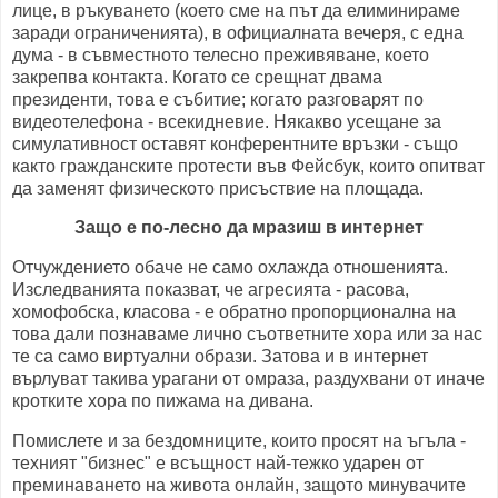
лице, в ръкуването (което сме на път да елиминираме
заради ограниченията), в официалната вечеря, с една
дума - в съвместното телесно преживяване, което
закрепва контакта. Когато се срещнат двама
президенти, това е събитие; когато разговарят по
видеотелефона - всекидневие. Някакво усещане за
симулативност оставят конферентните връзки - също
както гражданските протести във Фейсбук, които опитват
да заменят физическото присъствие на площада.
Защо е по-лесно да мразиш в интернет
Отчуждението обаче не само охлажда отношенията.
Изследванията показват, че агресията - расова,
хомофобска, класова - е обратно пропорционална на
това дали познаваме лично съответните хора или за нас
те са само виртуални образи. Затова и в интернет
върлуват такива урагани от омраза, раздухвани от иначе
кротките хора по пижама на дивана.
Помислете и за бездомниците, които просят на ъгъла -
техният "бизнес" е всъщност най-тежко ударен от
преминаването на живота онлайн, защото минувачите