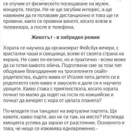
се отучим от физическото посещаване на музеи,
концерти, театри. Не че ще загубим интерес, а ще
навикнем да ги ползваме дистанционно и това ще ги
промени, както се промени киното, когато влезе в
телевизора, а после в телефона.
Животът - в хибриден режим
Хората се научиха да организират Фейсбук вечери, с
кристални чаши и свещници, всеки от своята страна на
екрана. Не само по-евтино, но и практично - всеки може
да си готви каквото обича. Подготвени сме за този тип
общуване благодарение на трогателните скайп-
родителства, където мама от Италия пита детето си в
родопското село какво е закусило и дали си е научило
уроците. Какво става с приятелствата, когато хората
почнат по-малко да ходят на гости по комшийски и
почнат да вечерят с хора от цялата планета?
По-младите пък танцуват на виртуални партита. Ще
кажете, какво парти, ако не си там, на място? Изглежда
емоцията успява да зарази от разстояние. Основното е
това, че нещо се изживява едновременно -