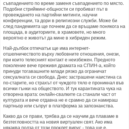
съвпадението по време заменя съвпадението по място.
Подобни стрийминг-общности си пробиват път в
провеждането на партийни митинги, научни
конференции, та дори в религиозни служби. Може би
след пандемията ще почнем да се връщаме понякога на
площада, в аудиториите, в храмовете, но много
вероятно е животът да мине в хибриден режим.
Най-дълбок отпечатък ще има интернет-
отшелничеството върху любовните отношения, онези,
при които телесният контакт е неизбежен. Предното
поколение вече преживя драмата на СПИН-а, който
принуди тогавашните млади рязко да ограничат
сексуалната си свобода. Днес застрашени наистина са
по-старите, но страхът от чуждото тяло е проникнал във
всички гънки на обществото. И тук карантината чука на
отворена врата: онлайн-свалките са станали част от
културата и вече отдавна не е срамно да си намираш
партньор или съпруг в платформа за запознанства.
Какво да се прави, трябва да се научим да плаваме в
безтегловността на новия виртуален свят. Ако има
някаква полза от този проклет вирус - това ще е.