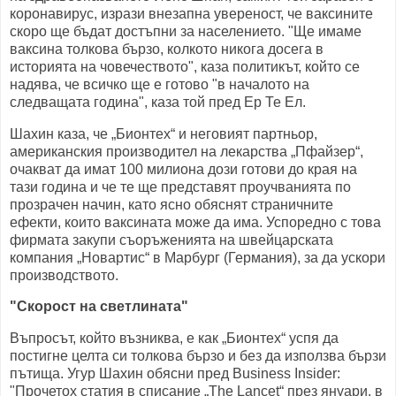
коронавирус, изрази внезапна увереност, че ваксините
скоро ще бъдат достъпни за населението. "Ще имаме
ваксина толкова бързо, колкото никога досега в
историята на човечеството", каза политикът, който се
надява, че всичко ще е готово "в началото на
следващата година", каза той пред Ер Те Ел.
Шахин каза, че „Бионтех“ и неговият партньор,
американския производител на лекарства „Пфайзер“,
очакват да имат 100 милиона дози готови до края на
тази година и че те ще представят проучванията по
прозрачен начин, като ясно обяснят страничните
ефекти, които ваксината може да има. Успоредно с това
фирмата закупи съоръженията на швейцарската
компания „Новартис“ в Марбург (Германия), за да ускори
производството.
"Скорост на светлината"
Въпросът, който възниква, е как „Бионтех“ успя да
постигне целта си толкова бързо и без да използва бързи
пътища. Угур Шахин обясни пред Business Insider:
"Прочетох статия в списание „The Lancet“ през януари, в