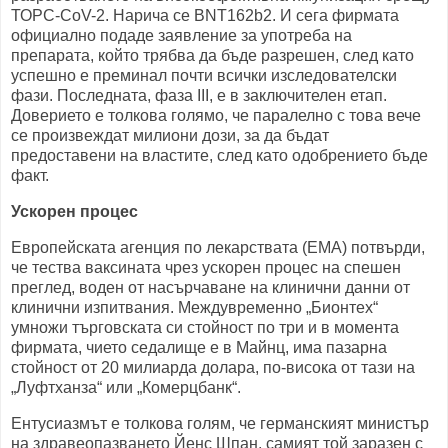
ТОРС-CoV-2. Нарича се BNT162b2. И сега фирмата
официално подаде заявление за употреба на
препарата, който трябва да бъде разрешен, след като
успешно е преминал почти всички изследователски
фази. Последната, фаза III, е в заключителен етап.
Доверието е толкова голямо, че паралелно с това вече
се произвеждат милиони дози, за да бъдат
предоставени на властите, след като одобрението бъде
факт.
Ускорен процес
Европейската агенция по лекарствата (EMA) потвърди,
че тества ваксината чрез ускорен процес на спешен
преглед, воден от насърчаване на клинични данни от
клинични изпитвания. Междувременно „Бионтех“
умножи търговската си стойност по три и в момента
фирмата, чието седалище е в Майнц, има пазарна
стойност от 20 милиарда долара, по-висока от тази на
„Луфтханза“ или „Комерцбанк“.
Ентусиазмът е толкова голям, че германският министър
на здравеопазването Йенс Шпан, самият той заразен с