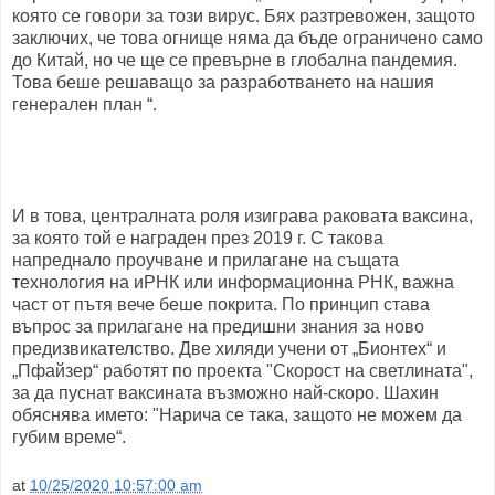
която се говори за този вирус. Бях разтревожен, защото
заключих, че това огнище няма да бъде ограничено само
до Китай, но че ще се превърне в глобална пандемия.
Това беше решаващо за разработването на нашия
генерален план “.
И в това, централната роля изиграва раковата ваксина,
за която той е награден през 2019 г. С такова
напреднало проучване и прилагане на същата
технология на иРНК или информационна РНК, важна
част от пътя вече беше покрита. По принцип става
въпрос за прилагане на предишни знания за ново
предизвикателство. Две хиляди учени от „Бионтех“ и
„Пфайзер“ работят по проекта "Скорост на светлината",
за да пуснат ваксината възможно най-скоро. Шахин
обяснява името: "Нарича се така, защото не можем да
губим време“.
at
10/25/2020 10:57:00 am