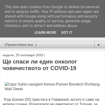
This site uses cookies from Google to deliver its services
and to analyze traffic. Your IP address and user-agent are
shared with Google along with performance and security
metrics to ensure quality of service, generate usage
statistics, and to detect and address abuse.
LEARN MORE
GOT IT
Новини от Бургас, страната и света!
▼
неделя, 25 октомври 2020 г.
Ще спаси ли един онколог
човечеството от COVID-19
Угур Шахин (55) пристига в Германия, когато е само на
четири години. Родителите му емигрират от Турция, за