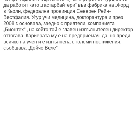
да работят като „гастарбайтери“ във фабрика на „Форд“
в Кьолн, федерална провинция Северен Рейн-
Вестфалия. Угур учи медицина, докторантура и през
2008 г. основава, заедно с приятели, компанията
„Бионтех“ , на който той е главен изпълнителен директор
оттогава. Кариерата му е на предприемач, да, но преди
всичко на учен и е изпълнена с големи постижения,
съобщава „Дойче Веле“