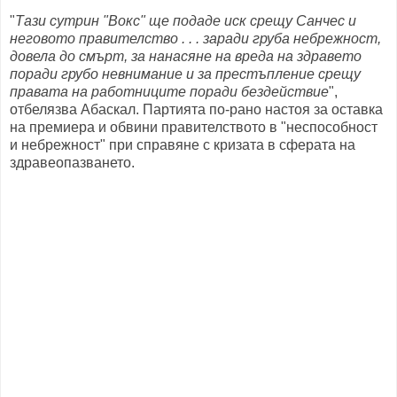
"
Тази сутрин "Вокс" ще подаде иск срещу Санчес и
неговото правителство . . . заради груба небрежност,
довела до смърт, за нанасяне на вреда на здравето
поради грубо невнимание и за престъпление срещу
правата на работниците поради бездействие
",
отбелязва Абаскал. Партията по-рано настоя за оставка
на премиера и обвини правителството в "неспособност
и небрежност" при справяне с кризата в сферата на
здравеопазването.