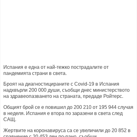
Испания е една от най-тежко пострадалите от
пандемията страни в света.
Броят на диагностицираните с Covid-19 в Испания
надхвърли 200 000 души, съобщи днес министерството
на здравеопазването на страната, предаде Ройтерс.
Общият брой се е повишил до 200 210 от 195 944 случая
в неделя. Испания е втора по заразени в света след
САЩ.
Жертвите на коронавируса са се увеличили до 20 852 в
сравнение с 20 453 ден по-рано, съобщи