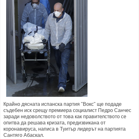
Крайно дясната испанска партия "Вокс" ще подаде
съдебен иск срещу премиера социалист Педро Санчес
заради недоволството от това как правителството се
опитва да решава кризата, предизвикана от
коронавируса, написа в Туитър лидерът на партията
Сантяго Абаскал.