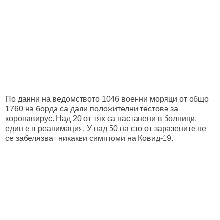
По данни на ведомството 1046 военни моряци от общо
1760 на борда са дали положителни тестове за
коронавирус. Над 20 от тях са настанени в болници,
един е в реанимация. У над 50 на сто от заразените не
се забелязват никакви симптоми на Ковид-19.