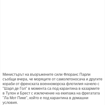
Министърът на въоръжените сили Флоранс Парли
съобщи вчера, че моряците от самолетоносача и другите
кораби от френската военноморска флотилия начело с
"Шарл де Гол" в момента са под карантина в казармите
в Тулон и Брест с изключение на екипажа на фрегатата
"Ла Мот Пике", който е под карантина в домашни
условия.