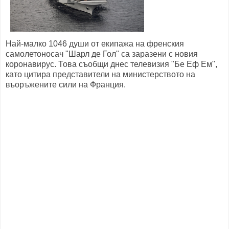
Най-малко 1046 души от екипажа на френския
самолетоносач "Шарл де Гол" са заразени с новия
коронавирус. Това съобщи днес телевизия "Бе Еф Ем",
като цитира представители на министерството на
въоръжените сили на Франция.