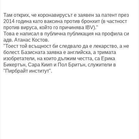
Там открих, че коронавирусът е заявен за патент през
2014 година като ваксина против бронхит (в частност
против вируса, който го причинява IBV)."
Това е написал в публична публикация на профила си
адв. Атанас Костов.
"Тоест той всъщност би следвало да е лекарство, а не
болест. Базисната заявка е английска, а тримата
изобретатели, на които дължим честта, са Ерика
Бикертън, Сара Киип и Пол Бритън, служители в
"Пирбрайт институт".