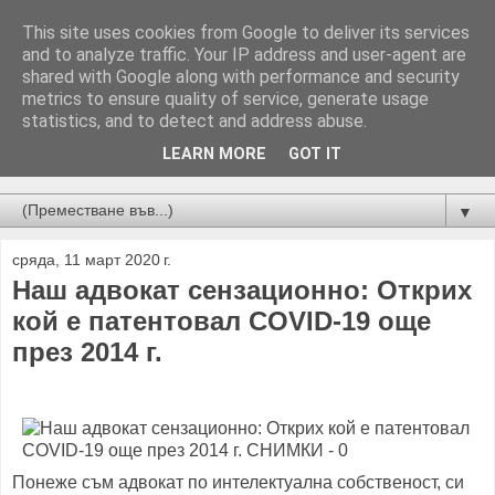
This site uses cookies from Google to deliver its services
and to analyze traffic. Your IP address and user-agent are
shared with Google along with performance and security
metrics to ensure quality of service, generate usage
statistics, and to detect and address abuse.
LEARN MORE
GOT IT
Новини от Бургас, страната и света!
▼
сряда, 11 март 2020 г.
Наш адвокат сензационно: Открих
кой е патентовал COVID-19 още
през 2014 г.
Понеже съм адвокат по интелектуална собственост, си