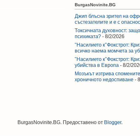
BurgasNovinite.BG
Джип блъсна зрител на офр
състезателите и е с опасно
Токсичната духовност: защо
психиката?
- 8/2/2026
"Насилието к"Фокстрот: Кри
всичко наема момчета за у
"Насилието к"Фокстрот: Кри
убийства в Европа
- 8/2/202
Мозъкът изтрива спомените,
хроничното недоспиване
- 
BurgasNovinite.BG. Предоставено от
Blogger
.