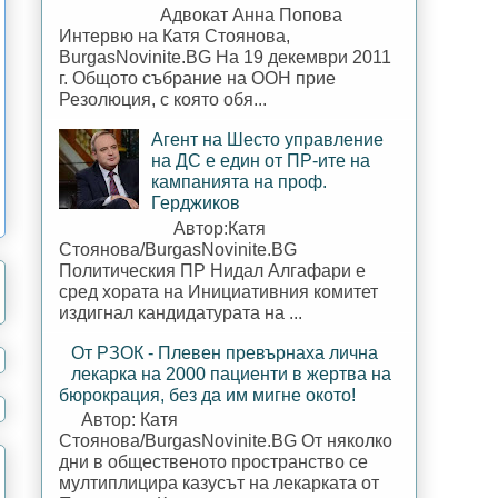
Адвокат Анна Попова
Интервю на Катя Стоянова,
BurgasNovinite.BG На 19 декември 2011
г. Общото събрание на ООН прие
Резолюция, с която обя...
Агент на Шесто управление
на ДС е един от ПР-ите на
кампанията на проф.
Герджиков
Автор:Катя
Стоянова/BurgasNovinite.BG
Политическия ПР Нидал Алгафари е
сред хората на Инициативния комитет
издигнал кандидатурата на ...
От РЗОК - Плевен превърнаха лична
лекарка на 2000 пациенти в жертва на
бюрокрация, без да им мигне окото!
Автор: Катя
Стоянова/BurgasNovinite.BG От няколко
дни в общественото пространство се
мултиплицира казусът на лекарката от