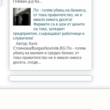
Плевен д-р Ка...
По - голям убиец на бизнеса,
от това правителство, не е
имало никога досега!
Фирмите са в шок от цените
на тока, затварят
предприятия, съкращават работници и
служители!
Автор: Катя
Стоянова/BurgasNovinite.BG По - голям
убиец на малкия и среден бизнес от
това правителство не е имало никога
досега, споде...