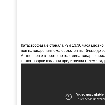
Катастрофата е станала към 13,30 часа местно
нея натовареният околовръстен път близо до зо
Антверпен е второто по големина товарно при
тежкотоварни камиони предизвиква големи зад