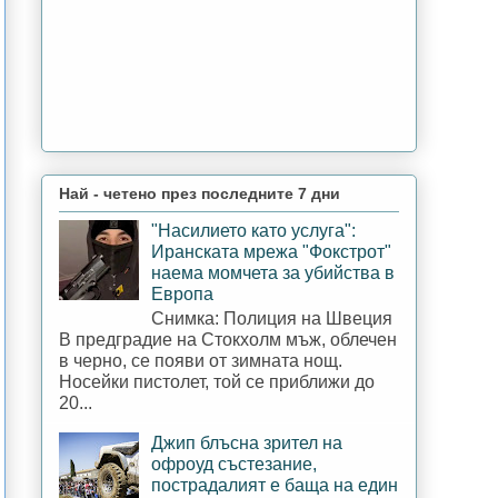
Най - четено през последните 7 дни
"Насилието като услуга":
Иранската мрежа "Фокстрот"
наема момчета за убийства в
Европа
Снимка: Полиция на Швеция
В предградие на Стокхолм мъж, облечен
в черно, се появи от зимната нощ.
Носейки пистолет, той се приближи до
20...
Джип блъсна зрител на
офроуд състезание,
пострадалият е баща на един