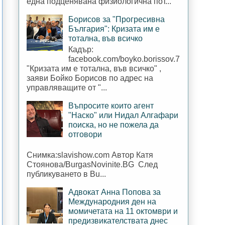
една подценявана физиологична пот...
Борисов за "Прогресивна
България": Кризата им е
тотална, във всичко
Кадър:
facebook.com/boyko.borissov.7
"Кризата им е тотална, във всичко" ,
заяви Бойко Борисов по адрес на
управляващите от "...
Въпросите които агент
"Наско" или Нидал Алгафари
поиска, но не пожела да
отговори
Снимка:slavishow.com Автор Катя
Стоянова/BurgasNovinite.BG След
публикуването в Bu...
Адвокат Анна Попова за
Международния ден на
момичетата на 11 октомври и
предизвикателствата днес