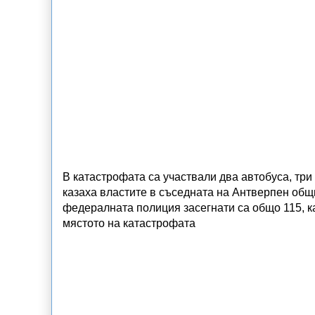
В катастрофата са участвали два автобуса, три
казаха властите в съседната на Антверпен общ
федералната полиция засегнати са общо 115, ка
мястото на катастрофата