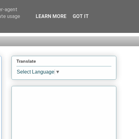
er-agent
rate usage
LEARN MORE
GOT IT
Translate
Select Language
▼