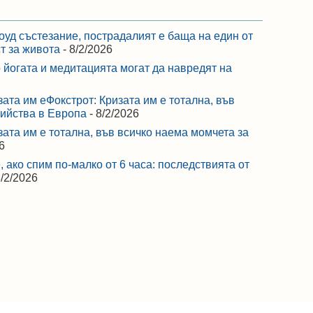
оуд състезание, пострадалият е баща на един от
ст за живота
- 8/2/2026
 йогата и медитацията могат да навредят на
зата им еФокстрот: Кризата им е тотална, във
бийства в Европа
- 8/2/2026
зата им е тотална, във всичко наема момчета за
6
 ако спим по-малко от 6 часа: последствията от
8/2/2026