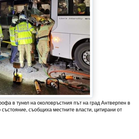
трофа в тунел на околовръстния път на град Антверпен в
о състояние, съобщиха местните власти, цитирани от