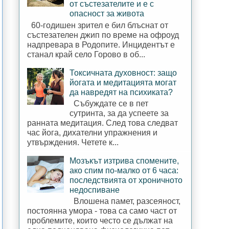
от състезателите и е с
опасност за живота
60-годишен зрител е бил блъснат от
състезателен джип по време на офроуд
надпревара в Родопите. Инцидентът е
станал край село Горово в об...
Токсичната духовност: защо
йогата и медитацията могат
да навредят на психиката?
Събуждате се в пет
сутринта, за да успеете за
ранната медитация. След това следват
час йога, дихателни упражнения и
утвърждения. Четете к...
Мозъкът изтрива спомените,
ако спим по-малко от 6 часа:
последствията от хроничното
недоспиване
Влошена памет, разсеяност,
постоянна умора - това са само част от
проблемите, които често се дължат на