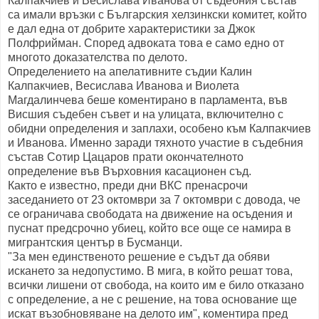
Калпакчиев и Весислава Иванова от съдебния състав
са имали връзки с Българския хелзинкски комитет, който
е дал една от добрите характеристики за Джок
Полфрийман. Според адвоката това е само едно от
многото доказателства по делото.
Определението на апелативните съдии Калин
Калпакчиев, Весислава Иванова и Виолета
Магдалинчева беше коментирано в парламента, във
Висшия съдебен съвет и на улицата, включително с
обидни определения и заплахи, особено към Калпакчиев
и Иванова. Именно заради тяхното участие в съдебния
състав Сотир Цацаров прати окончателното
определение във Върховния касационен съд.
Както е известно, преди дни ВКС пренасрочи
заседанието от 23 октомври за 7 октомври с довода, че
се ограничава свободата на движение на осъдения и
пуснат предсрочно убиец, който все още се намира в
мигрантския център в Бусманци.
"За мен единственото решение е съдът да обяви
искането за недопустимо. В мига, в който решат това,
всички лишени от свобода, на които им е било отказано
с определение, а не с решение, на това основание ще
искат възобновяване на делото им", коментира пред