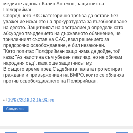
медиите адвокат Калин Ангелов, защитник на
Полфрийман.
Според него ВКС категорично трябва да остави без
уважение искането на прокуратурата за възобновяване
на делото. Защитникът на австралиеца определи като
абсурдно твърдението на държавното обвинение, че
тричленният състав на САС, взел решението за
предсрочно освобождаване, е бил незаконен.
"Като попитах Полфрийман защо няма да дойде, той
каза: "Аз наистина съм убеден левичар, но не обичам
народния съд", каза още защитникът му.
В същото време пред Съдебната палата протестират
граждани и привърженици на ВМРО, които се обявиха
против освобождаването на Полфрийман.
at
10/07/2019 12:15:00 pm
Споделяне