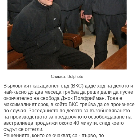
Снимка: Bulphoto
Върховният касационен съд (ВКС) даде ход на делото и
най-късно до два месеца трябва да реши дали да пусне
окончателно на свобода Джок Полфрийман. Това е
максималният срок, в който ВКС трябва да се произнесе
по случая. Заседанието по делото за възобновяването
на производството за предсрочното освобождаване на
австралиеца продължи около 40 минути, след което
съдът се оттегли.
Решенията, които се очакват, са - първо, по