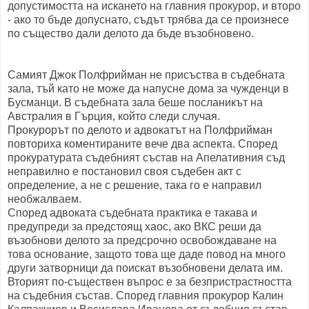
допустимостта на искането на главния прокурор, и второ
- ако то бъде допуснато, съдът трябва да се произнесе
по същество дали делото да бъде възобновено.
Самият Джок Полфрийман не присъства в съдебната
зала, тъй като не може да напусне дома за чужденци в
Бусманци. В съдебната зала беше посланикът на
Австралия в Гърция, който следи случая.
Прокурорът по делото и адвокатът на Полфрийман
повториха коментираните вече два аспекта. Според
прокуратурата съдебният състав на Апелативния съд
неправилно е постановил своя съдебен акт с
определение, а не с решение, така го е направил
необжалваем.
Според адвоката съдебната практика е такава и
предупреди за предстоящ хаос, ако ВКС реши да
възобнови делото за предсрочно освобождаване на
това основание, защото това ще даде повод на много
други затворници да поискат възобновени делата им.
Вторият по-съществен въпрос е за безпристрастността
на съдебния състав. Според главния прокурор Калин