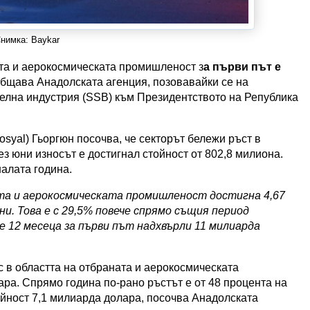
нимка: Baykar
ата и аерокосмическата промишленост з
а първи път е
общава Анадолската агенция, позовавайки се на
телна индустрия (SSB) към Президентството на Република
osyal) Гьоргюн посочва, че секторът бележи ръст в
ез юни износът е достигнал стойност от 802,8 милиона.
алата година.
а и аерокосмическата промишленост достигна 4,67
ни. Това е с 29,5% повече спрямо същия период
е 12 месеца за първи път надхвърли 11 милиарда
с в областта на отбраната и аерокосмическата
ра. Спрямо година по-рано ръстът е от 48 процента на
ойност 7,1 милиарда долара, посочва Анадолската