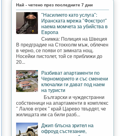
Най - четено през последните 7 дни
"Насилието като услуга":
Иранската мрежа "Фокстрот"
наема момчета за убийства в
Европа
Снимка: Полиция на Швеция
В предградие на Стокхолм мъж, облечен
в черно, се появи от зимната нощ.
Носейки пистолет, той се приближи до
20...
Разбиват апартаменти по
Черноморието и със сменени
ключалки ги дават под наем
на туристи
Български и чуждестранни
собственици на апартаменти в комплекс
" Лалов егрек " край Царево твърдят, че
жилищата им са били разб...
Джип блъсна зрител на
офроуд състезание,