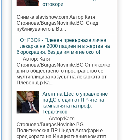
отговори
Снимка:slavishow.com Автор Катя
Стоянова/BurgasNovinite.BG След
публикуването в Bu...
От РЗОК - Плевен превърнаха лична
лекарка на 2000 пациенти в жертва на
бюрокрация, без да им мигне окото!
Автор: Катя
Стоянова/BurgasNovinite.BG От няколко
дни в общественото пространство се
мултиплицира казусът на лекарката от
Плевен д-р Ка...
Агент на Шесто управление
на ДС е един от ПР-ите на
кампанията на проф.
Герджиков
Автор:Катя
Стоянова/BurgasNovinite.BG
Политическия ПР Нидал Алгафари е
сред хората на Инициативния комитет