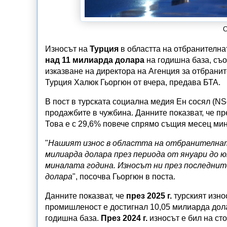
С
Износът на
Турция
в областта на отбранителн
над 11 милиарда долара
на годишна база, съ
изказване на директора на Агенция за отбрани
Турция Халюк Гьоргюн от вчера, предава БТА.
В пост в турската социална медия Ен сосял (NS
продажбите в чужбина. Данните показват, че пр
Това е с 29,6% повече спрямо същия месец мин
"
Нашият износ в областта на отбранителнат
милиарда долара през периода от януари до ю
миналата година. Износът ни през последнит
долара
", посочва Гьоргюн в поста.
Данните показват, че
през 2025 г.
турският изно
промишленост е достигнал 10,05 милиарда дола
годишна база.
През 2024 г.
износът е бил на ст