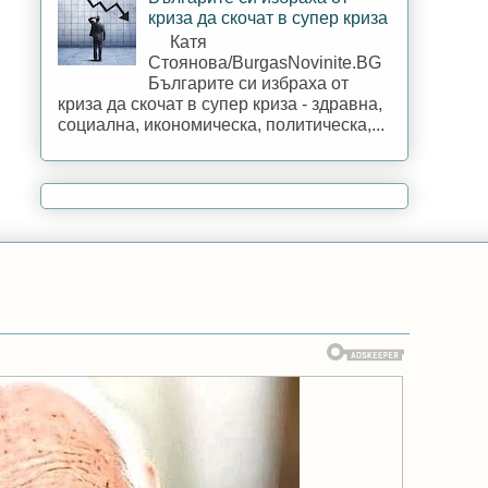
криза да скочат в супер криза
Катя
Стоянова/BurgasNovinite.BG
Българите си избраха от
криза да скочат в супер криза - здравна,
социална, икономическа, политическа,...