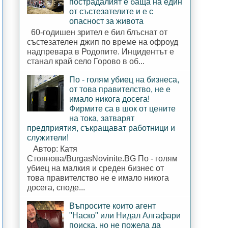
пострадалият е баща на един
от състезателите и е с
опасност за живота
60-годишен зрител е бил блъснат от
състезателен джип по време на офроуд
надпревара в Родопите. Инцидентът е
станал край село Горово в об...
По - голям убиец на бизнеса,
от това правителство, не е
имало никога досега!
Фирмите са в шок от цените
на тока, затварят
предприятия, съкращават работници и
служители!
Автор: Катя
Стоянова/BurgasNovinite.BG По - голям
убиец на малкия и среден бизнес от
това правителство не е имало никога
досега, споде...
Въпросите които агент
"Наско" или Нидал Алгафари
поиска, но не пожела да