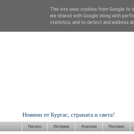
This site uses cookies from Google to de
are shared with Google along with perfo
statistics, and to detect and address a
Новини от Бургас, страната и света!
Начало
Интервю
Анализи
Реклама