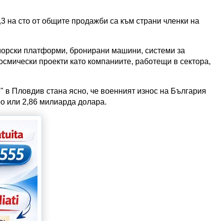
7,3 на сто от общите продажби са към страни членки на
морски платформи, бронирани машини, системи за
смически проекти като компаниите, работещи в сектора,
 в Пловдив стана ясно, че военният износ на България
ро или 2,86 милиарда долара.