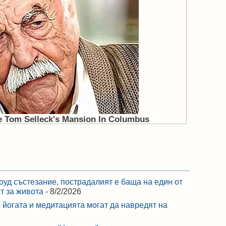
оуд състезание, пострадалият е баща на един от
ст за живота
- 8/2/2026
 йогата и медитацията могат да навредят на