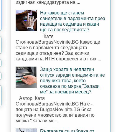
издигнал кандидатурата на ...
На какво ще станем
свидетели в парламента през
идващата седмица и какви
ще са последствията?
Катя
Стоянова/BurgasNovinite.BG Какво ще
стане в парламента следващата
седмица и отвъд нея? Зад всички
кандърми на ИТН определени от тях ...
Защо хората в неплатен
отпуск заради епидемията не
получиха това, което
очакваха по мярка "Запази
ме" за ноември месец?
Автор: Катя
Стоянова/BurgasNovinite.BG На е -
пощата на BurgasNovinite.BG бяха
получени множество запитвания по
мярка "Запази ме...
Българите си избраха от