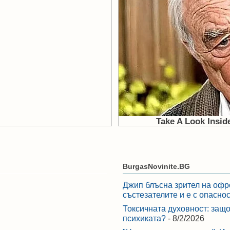
BurgasNovinite.BG
Джип блъсна зрител на офр
състезателите и е с опасно
Токсичната духовност: защо
психиката?
- 8/2/2026