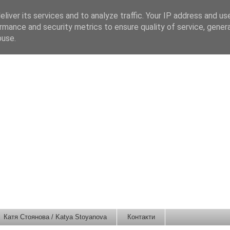
liver its services and to analyze traffic. Your IP address and us
rmance and security metrics to ensure quality of service, gene
buse.
Катя Стоянова / Katya Stoyanova
Контакти