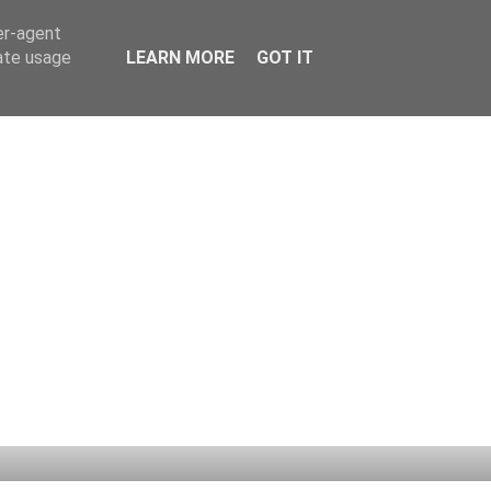
er-agent
rate usage
LEARN MORE
GOT IT