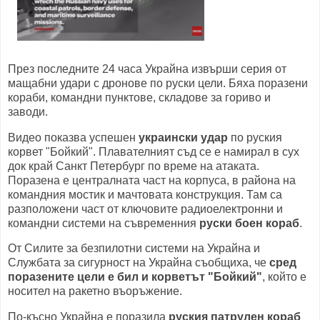
През последните 24 часа Украйна извърши серия от
мащабни удари с дронове по руски цели. Бяха поразени
кораби, командни пунктове, складове за гориво и
заводи.
Видео показва успешен
украински удар
по руския
корвет "Бойкий". Плавателният съд се е намирал в сух
док край Санкт Петербург по време на атаката.
Поразена е централната част на корпуса, в района на
командния мостик и мачтовата конструкция. Там са
разположени част от ключовите радиоелектронни и
командни системи
на съвременния
руски боен кораб
.
От Силите за безпилотни системи на Украйна и
Службата за сигурност на Украйна съобщиха, че
сред
поразените цели е бил и корветът "Бойкий"
, който е
носител на ракетно въоръжение.
По-късно Украйна е поразила
руския патрулен кораб