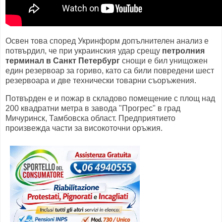
Освен това според Укринформ допълнителен анализ е
потвърдил, че при украинския удар срещу
петролния
терминал в Санкт Петербург
снощи е бил унищожен
един резервоар за гориво, като са били повредени шест
резервоара и две технически товарни съоръжения.
Потвърден е и пожар в складово помещение с площ над
200 квадратни метра в завода "Прогрес" в град
Мичуринск, Тамбовска област. Предприятието
произвежда части за високоточни оръжия.