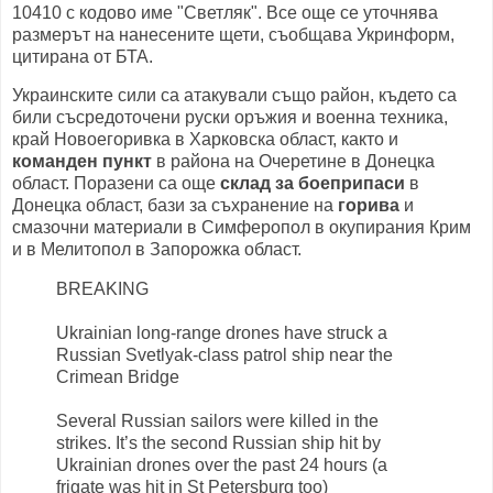
10410 с кодово име "Светляк". Все още се уточнява
размерът на нанесените щети, съобщава Укринформ,
цитирана от БТА.
Украинските сили са атакували също район, където са
били съсредоточени руски оръжия и военна техника,
край Новоегоривка в Харковска област, както и
команден пункт
в района на Очеретине в Донецка
област. Поразени са още
склад за боеприпаси
в
Донецка област, бази за съхранение на
горива
и
смазочни материали в Симферопол в окупирания Крим
и в Мелитопол в Запорожка област.
BREAKING
Ukrainian long-range drones have struck a
Russian Svetlyak-class patrol ship near the
Crimean Bridge
Several Russian sailors were killed in the
strikes. It’s the second Russian ship hit by
Ukrainian drones over the past 24 hours (a
frigate was hit in St Petersburg too)