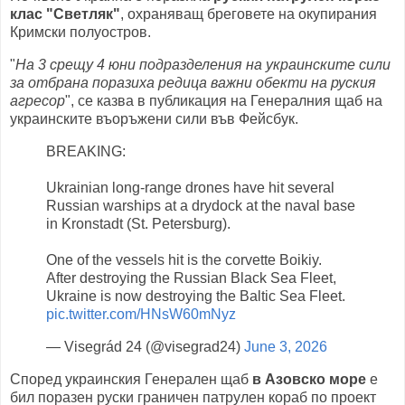
клас "Светляк"
, охраняващ бреговете на окупирания
Кримски полуостров.
"
На 3 срещу 4 юни подразделения на украинските сили
за отбрана поразиха редица важни обекти на руския
агресор
", се казва в публикация на Генералния щаб на
украинските въоръжени сили във Фейсбук.
BREAKING:
Ukrainian long-range drones have hit several
Russian warships at a drydock at the naval base
in Kronstadt (St. Petersburg).
One of the vessels hit is the corvette Boikiy.
After destroying the Russian Black Sea Fleet,
Ukraine is now destroying the Baltic Sea Fleet.
pic.twitter.com/HNsW60mNyz
— Visegrád 24 (@visegrad24)
June 3, 2026
Според украинския Генерален щаб
в Азовско море
е
бил поразен руски граничен патрулен кораб по проект