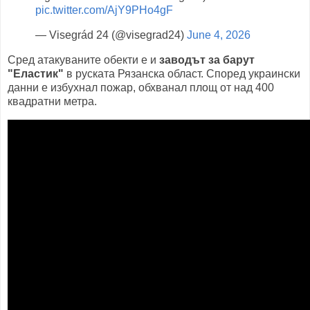
pic.twitter.com/AjY9PHo4gF
— Visegrád 24 (@visegrad24)
June 4, 2026
Сред атакуваните обекти е и
заводът за барут
"Еластик"
в руската Рязанска област. Според украински
данни е избухнал пожар, обхванал площ от над 400
квадратни метра.