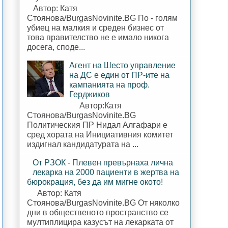
Автор: Катя
Стоянова/BurgasNovinite.BG По - голям
убиец на малкия и среден бизнес от
това правителство не е имало никога
досега, споде...
Агент на Шесто управление
на ДС е един от ПР-ите на
кампанията на проф.
Герджиков
Автор:Катя
Стоянова/BurgasNovinite.BG
Политическия ПР Нидал Алгафари е
сред хората на Инициативния комитет
издигнал кандидатурата на ...
От РЗОК - Плевен превърнаха лична
лекарка на 2000 пациенти в жертва на
бюрокрация, без да им мигне окото!
Автор: Катя
Стоянова/BurgasNovinite.BG От няколко
дни в общественото пространство се
мултиплицира казусът на лекарката от