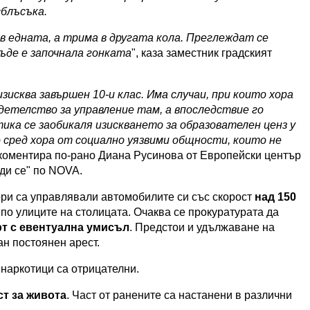
сблъсъка.
 в едната, а трима в другата кола. Преглеждат се
ъде е започнала гонката
", каза заместник градският
зисква завършен 10-и клас. Има случаи, при които хора
детелство за управление там, а впоследствие го
тика се заобикаля изискването за образователен ценз у
 сред хора от социално уязвими общности, които не
 коментира по-рано Диана Русинова от Европейски център
ди се" по NOVA.
и са управлявали автомобилите си със скорост
над 150
по улиците на столицата. Очаква се прокуратурата да
т с евентуална умисъл
. Предстои и удължаване на
ан постоянен арест.
 наркотици са отрицателни.
ст за живота
. Част от ранените са настанени в различни