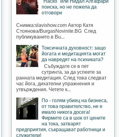
"Наско" или Нидал Алгафари
поиска, но не пожела да
отговори
Снимка:slavishow.com Автор Катя
Стоянова/BurgasNovinite.BG След
публикуването в Bu...
Токсичната духовност: защо
йогата и медитацията могат
да навредят на психиката?
Събуждате се в пет
сутринта, за да успеете за
ранната медитация. След това следват
час йога, дихателни упражнения и
утвърждения. Четете к...
По - голям убиец на бизнеса,
от това правителство, не е
имало никога досега!
Фирмите са в шок от цените
на тока, затварят
предприятия, съкращават работници и
служители!