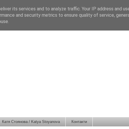
liver its services and to analyze traffic. Your IP address and us
rmance and security metrics to ensure quality of service, gene
buse.
Катя Стоянова / Katya Stoyanova
Контакти