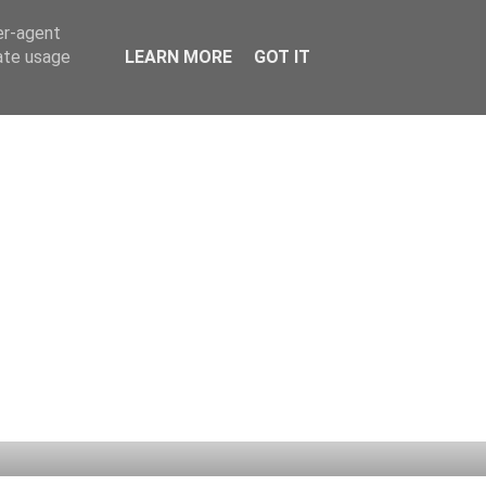
er-agent
rate usage
LEARN MORE
GOT IT