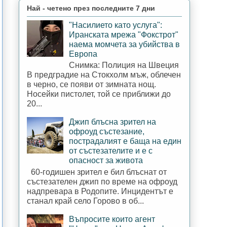
Най - четено през последните 7 дни
"Насилието като услуга":
Иранската мрежа "Фокстрот"
наема момчета за убийства в
Европа
Снимка: Полиция на Швеция
В предградие на Стокхолм мъж, облечен
в черно, се появи от зимната нощ.
Носейки пистолет, той се приближи до
20...
Джип блъсна зрител на
офроуд състезание,
пострадалият е баща на един
от състезателите и е с
опасност за живота
60-годишен зрител е бил блъснат от
състезателен джип по време на офроуд
надпревара в Родопите. Инцидентът е
станал край село Горово в об...
Въпросите които агент