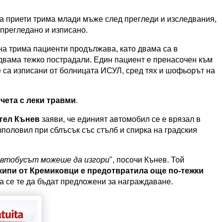
а приети трима млади мъже след прегледи и изследвания,
 прегледано и изписано.
а трима пациенти продължава, като двама са в
вама тежко пострадали. Един пациент е пренасочен към
 са изписани от болницата ИСУЛ, сред тях и шофьорът на
чета с леки травми
.
гел Кънев
заяви, че единият автомобил се е врязал в
разполовил при сблъсък със стълб и спирка на градския
автобусът можеше да изгори
", посочи Кънев. Той
кипи от Кремиковци е предотвратила още по-тежки
а се те да бъдат предложени за награждаване.