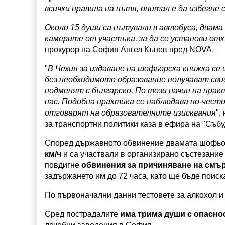
всички правила на пътя, опитал е да избегне 
Около 15 души са пътували в автобуса, двама
камерите от участъка, за да се установи отк
прокурор на София Ангел Кънев пред NOVA.
"
В Чехия за издаване на шофьорска книжка се и
без необходимото образование получават сви
подменят с българско. По този начин на прак
нас. Подобна практика се наблюдава по-често
отговарят на образователните изисквания
",
за транспортни политики каза в ефира на "Събу
Според държавното обвинение двамата шофьор
км/ч
и са участвали в организирано състезание 
повдигне
обвинения за причиняване на смър
задържането им до 72 часа, като ще бъде поиск
По първоначални данни тестовете за алкохол и
Сред пострадалите
има трима души с опасно