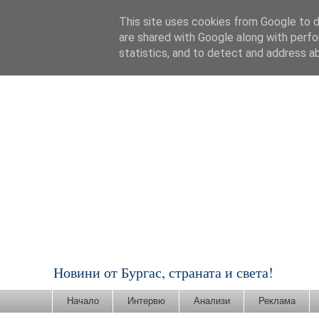
This site uses cookies from Google to de
are shared with Google along with perfo
statistics, and to detect and address a
Новини от Бургас, страната и света!
Начало
Интервю
Анализи
Реклама