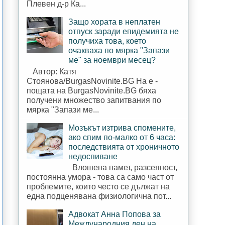
Плевен д-р Ка...
Защо хората в неплатен
отпуск заради епидемията не
получиха това, което
очакваха по мярка "Запази
ме" за ноември месец?
Автор: Катя
Стоянова/BurgasNovinite.BG На е -
пощата на BurgasNovinite.BG бяха
получени множество запитвания по
мярка "Запази ме...
Мозъкът изтрива спомените,
ако спим по-малко от 6 часа:
последствията от хроничното
недоспиване
Влошена памет, разсеяност,
постоянна умора - това са само част от
проблемите, които често се дължат на
една подценявана физиологична пот...
Адвокат Анна Попова за
Международния ден на