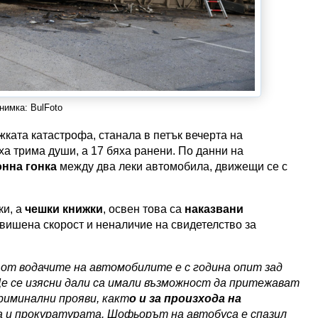
нимка: BulFoto
ката катастрофа, станала в петък вечерта на
аха трима души, а 17 бяха ранени. По данни на
онна гонка
между два леки автомобила, движещи се с
ки, а
чешки книжки
, освен това са
наказвани
евишена скорост и неналичие на свидетелство за
от водачите на автомобилите е с година опит зад
 Ще се изясни дали са имали възможност да притежават
риминални прояви, какт
о и за произхода на
та и прокуратурата. Шофьорът на автобуса е спазил