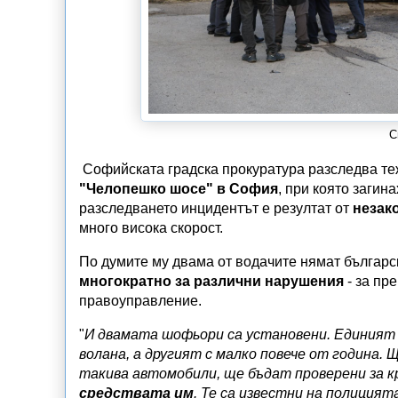
С
Софийската градска прокуратура разследва теж
"Челопешко шосе" в София
, при която загин
разследването инцидентът е резултат от
незак
много висока скорост.
По думите му двама от водачите нямат българс
многократно за различни нарушения
- за пр
правоуправление.
"
И двамата шофьори са установени. Единият 
волана, а другият с малко повече от година.
такива автомобили, ще бъдат проверени за к
средствата им
. Те са известни на полиция