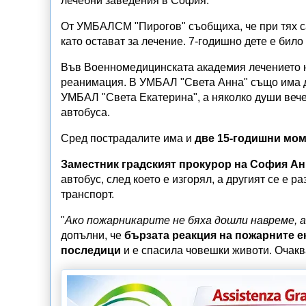
лечебни заведения в София.
От УМБАЛСМ "Пирогов" съобщиха, че при тях с
като остават за лечение. 7-годишно дете е било
Във Военномедицинската академия лечението н
реанимация. В УМБАЛ "Света Анна" също има д
УМБАЛ "Света Екатерина", а няколко души вече
автобуса.
Сред пострадалите има и
две 15-годишни мом
Заместник градският прокурор на София Ан
автобус, след което е изгорял, а другият се е 
транспорт.
"
Ако пожарникарите не бяха дошли навреме, 
допълни, че
бързата реакция на пожарните е
последици
и е спасила човешки животи. Очакв