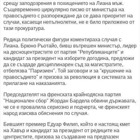
срещу заподозрения в похищението на Лиана мъж.
Същевременно циркулярно писмо от министъра на
правосъдието с разпореждане да се дава приоритет на
случаи, касаещи непълнолетни, не е било приложено от
тази прокуратура.
Редица политически фигури коментираха случая с
Лиана. Брюно Рьотайо, бивш вътрешен министър, лидер
на десноцентристите от партия "Републиканците" и
кандидат за президент на изборите догодина, предложи
да се създаде дисциплинарен съд за магистратите,
отбелязва "Паризиен". Той заговори и за "крушение на
правосъдието" и призова за революция в системата за
прилагане на наказанията.
Председателят на френската крайнодясна партия
"Национален сбор" Жордан Бардела обвини държавата,
че се е провалила сериозно и подчерта, че френският
народ изисква обяснения по случая.
Бившият премиер Едуар Филип, който е настоящ кмет
на Хавър и кандидат за президент от редиците на
центристите, призова за създаване на предпазен