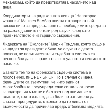
механизъм, който да предотвратява насилието над
деца.
Координаторът на радикалната левица "Непокорна
Франция" Манюел Бомбар поиска отговори от най-
високо ниво за предоставяне на необходимите средства
на разследващите по този род казуси, след като
правителството е извършило съкращения.
Лидерката на "Еколозите" Марин Тондлие, която също е
кандидат за президент, обяви, че случаят с детето
показва, че политическата и съдебната система са
неспособни да се справят със сексуалното и сексисткото
насилие.
Бавното темпо на френската съдебна система е
пословично, пише Би Би Си. Но в случая с Лиана
французите са възмутени, че нито един от
многобройните предупредителни сигнали относно
заподозрения мъж не е бил взет под внимание от
властите, които изглежда са били по-загрижени да
спазват процедурите, отколкото да го лишат от
възможността да причинява вреда, отбелязва медията.