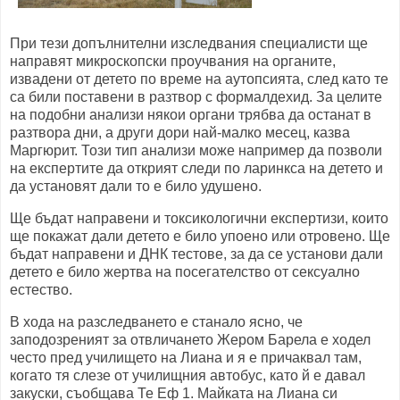
При тези допълнителни изследвания специалисти ще
направят микроскопски проучвания на органите,
извадени от детето по време на аутопсията, след като те
са били поставени в разтвор с формалдехид. За целите
на подобни анализи някои органи трябва да останат в
разтвора дни, а други дори най-малко месец, казва
Маргюрит. Този тип анализи може например да позволи
на експертите да открият следи по ларинкса на детето и
да установят дали то е било удушено.
Ще бъдат направени и токсикологични експертизи, които
ще покажат дали детето е било упоено или отровено. Ще
бъдат направени и ДНК тестове, за да се установи дали
детето е било жертва на посегателство от сексуално
естество.
В хода на разследването е станало ясно, че
заподозреният за отвличането Жером Барела е ходел
често пред училището на Лиана и я е причаквал там,
когато тя слезе от училищния автобус, като й е давал
закуски, съобщава Те Еф 1. Майката на Лиана си