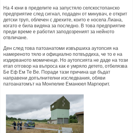
На 4 юни в пределите на запустяло селскостопанско
предприятие след сигнал, подаден от минувач, е открит
детски труп, облечен с дрехите, които е носела Лиана,
когато е била видяна за последно. В това предприятие
преди време е работил заподозреният за нейното
отвличане.
Ден след това патоанатоми извършиха аутопсия на
намереното тяло и официално потвърдиха, че то е на
издирваното момиченце. Но аутопсията не даде на този
етап отговор на въпроса как е умряло детето, отбелязва
Бе Еф Ем Те Ве. Поради тази причина ще бъдат
направени допълнителни изследвания, обяви
патоанатомът на Монпелие Еманюел Маргюрит.