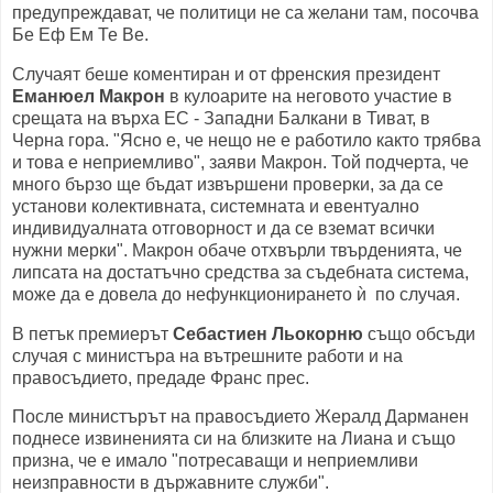
предупреждават, че политици не са желани там, посочва
Бе Еф Ем Те Ве.
Случаят беше коментиран и от френския президент
Еманюел Макрон
в кулоарите на неговото участие в
срещата на върха ЕС - Западни Балкани в Тиват, в
Черна гора. "Ясно е, че нещо не е работило както трябва
и това е неприемливо", заяви Макрон. Той подчерта, че
много бързо ще бъдат извършени проверки, за да се
установи колективната, системната и евентуално
индивидуалната отговорност и да се вземат всички
нужни мерки". Макрон обаче отхвърли твърденията, че
липсата на достатъчно средства за съдебната система,
може да е довела до нефункционирането ѝ по случая.
В петък премиерът
Себастиен Льокорню
също обсъди
случая с министъра на вътрешните работи и на
правосъдието, предаде Франс прес.
После министърът на правосъдието Жералд Дарманен
поднесе извиненията си на близките на Лиана и също
призна, че е имало "потресаващи и неприемливи
неизправности в държавните служби".