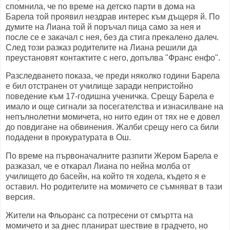
спомнила, че по време на детско парти в дома на
Барела той проявил нездрав интерес към дъщеря й. По
думите на Лиана той й поръчал пица само за нея и
после се е закачал с нея, без да стига прекалено далеч.
След този разказ родителите на Лиана решили да
преустановят контактите с него, допълва "Франс енфо".
Разследването показа, че преди няколко години Барела
е бил отстранен от училище заради непристойно
поведение към 17-годишна ученичка. Срещу Барела е
имало и още сигнали за посегателства и изнасилване на
непълнолетни момичета, но нито един от тях не е довел
до повдигане на обвинения. Жалби срещу него са били
подадени в прокуратурата в Ош.
По време на първоначалните разпити Жером Барела е
разказал, че е откарал Лиана по нейна молба от
училището до басейн, на който тя ходела, където я е
оставил. Но родителите на момичето се съмняват в тази
версия.
Жители на Фльоранс са потресени от смъртта на
момичето и за днес планират шествие в градчето, но