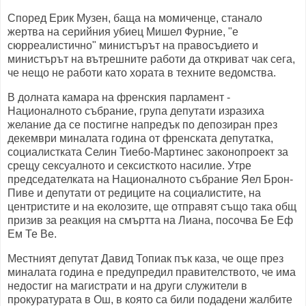
Според Ерик Музен, баща на момиченце, станало
жертва на серийния убиец Мишел Фурние, "е
сюрреалистично" министърът на правосъдието и
министърът на вътрешните работи да откриват чак сега,
че нещо не работи като хората в техните ведомства.
В долната камара на френския парламент -
Националното събрание, група депутати изразиха
желание да се постигне напредък по депозиран през
декември миналата година от френската депутатка,
социалистката Селин Тиебо-Мартинес законопроект за
срещу сексуалното и сексисткото насилие. Утре
председателката на Националното събрание Яел Брон-
Пиве и депутати от редиците на социалистите, на
центристите и на еколозите, ще отправят също така общ
призив за реакция на смъртта на Лиана, посочва Бе Еф
Ем Те Ве.
Местният депутат Давид Топиак пък каза, че още през
миналата година е предупредил правителството, че има
недостиг на магистрати и на други служители в
прокуратурата в Ош, в която са били подадени жалбите