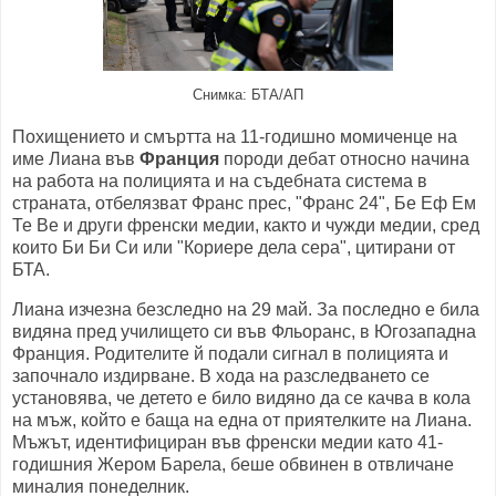
Снимка: БТА/АП
Похищението и смъртта на 11-годишно момиченце на
име Лиана във
Франция
породи дебат относно начина
на работа на полицията и на съдебната система в
страната, отбелязват Франс прес, "Франс 24", Бе Еф Ем
Те Ве и други френски медии, както и чужди медии, сред
които Би Би Си или "Кориере дела сера", цитирани от
БТА.
Лиана изчезна безследно на 29 май. За последно е била
видяна пред училището си във Фльоранс, в Югозападна
Франция. Родителите й подали сигнал в полицията и
започнало издирване. В хода на разследването се
установява, че детето е било видяно да се качва в кола
на мъж, който е баща на една от приятелките на Лиана.
Мъжът, идентифициран във френски медии като 41-
годишния Жером Барела, беше обвинен в отвличане
миналия понеделник.