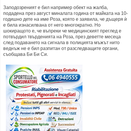
Заподозреният е бил например обект на жалба,
подадена през август миналата година от майката на 10-
годишно дете на име Роза, която е заявила, че дъщеря ѝ
е била изнасилвана от него многократно. Но
шокиращото е, че въпреки че медицинският преглед е
потвърдил твърденията на Роза, през деветте месеца
след подаването на сигнала в полицията мъжът нито
веднъж не е бил разпитан от разследващите органи,
съобщава Би Би Си.