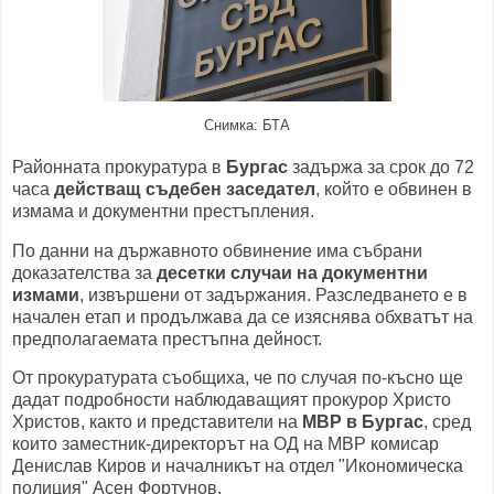
Снимка: БТА
Районната прокуратура в
Бургас
задържа за срок до 72
часа
действащ съдебен заседател
, който е обвинен в
измама и документни престъпления.
По данни на държавното обвинение има събрани
доказателства за
десетки случаи на документни
измами
, извършени от задържания. Разследването е в
начален етап и продължава да се изяснява обхватът на
предполагаемата престъпна дейност.
От прокуратурата съобщиха, че по случая по-късно ще
дадат подробности наблюдаващият прокурор Христо
Христов, както и представители на
МВР в Бургас
, сред
които заместник-директорът на ОД на МВР комисар
Денислав Киров и началникът на отдел "Икономическа
полиция" Асен Фортунов.