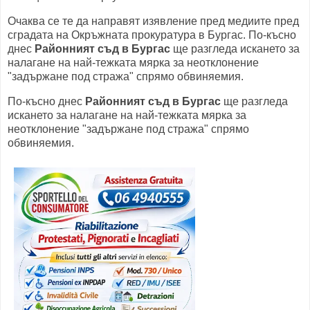
Очаква се те да направят изявление пред медиите пред
сградата на Окръжната прокуратура в Бургас. По-късно
днес
Районният съд в Бургас
ще разгледа искането за
налагане на най-тежката мярка за неотклонение
"задържане под стража" спрямо обвиняемия.
По-късно днес
Районният съд в Бургас
ще разгледа
искането за налагане на най-тежката мярка за
неотклонение "задържане под стража" спрямо
обвиняемия.