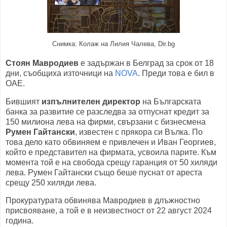
Снимка: Колаж на Лилия Чалева, Dir.bg
Стоян Мавродиев
е задържан в Белград за срок от 18
дни, съобщиха източници на
NOVA
. Преди това е бил в
ОАЕ.
Бившият
изпълнителен директор
на Българската
банка за развитие се разследва за отпуснат кредит за
150 милиона лева на фирми, свързани с бизнесмена
Румен Гайтански
, известен с прякора си Вълка. По
това дело като обвиняем е привлечен и Иван Георгиев,
който е представител на фирмата, усвоила парите. Към
момента той е на свобода срещу гаранция от 50 хиляди
лева. Румен Гайтански също беше пуснат от ареста
срещу 250 хиляди лева.
Прокуратурата обвинява Мавродиев в длъжностно
присвояване, а той е в неизвестност от 22 август 2024
година.