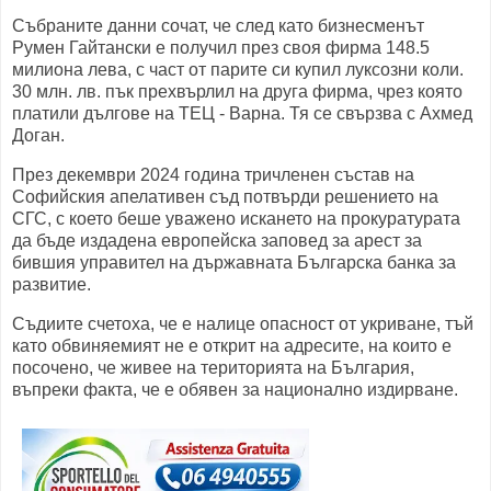
Събраните данни сочат, че след като бизнесменът
Румен Гайтански е получил през своя фирма 148.5
милиона лева, с част от парите си купил луксозни коли.
30 млн. лв. пък прехвърлил на друга фирма, чрез която
платили дългове на ТЕЦ - Варна. Тя се свързва с Ахмед
Доган.
През декември 2024 година тричленен състав на
Софийския апелативен съд потвърди решението на
СГС, с което беше уважено искането на прокуратурата
да бъде издадена европейска заповед за арест за
бившия управител на държавната Българска банка за
развитие.
Съдиите счетоха, че е налице опасност от укриване, тъй
като обвиняемият не е открит на адресите, на които е
посочено, че живее на територията на България,
въпреки факта, че е обявен за национално издирване.