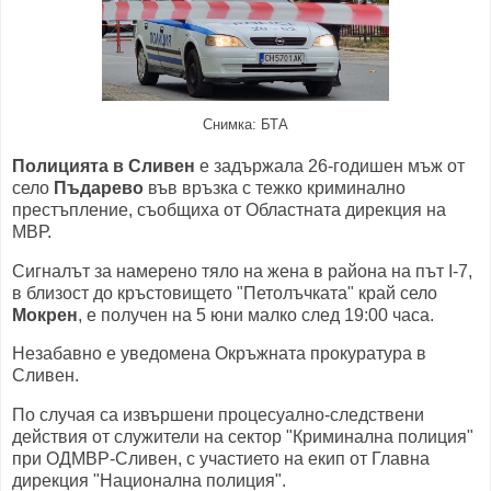
Снимка: БТА
Полицията в Сливен
е задържала 26-годишен мъж от
село
Пъдарево
във връзка с тежко криминално
престъпление, съобщиха от Областната дирекция на
МВР.
Сигналът за намерено тяло на жена в района на път I-7,
в близост до кръстовището "Петолъчката" край село
Мокрен
, е получен на 5 юни малко след 19:00 часа.
Незабавно е уведомена Окръжната прокуратура в
Сливен.
По случая са извършени процесуално-следствени
действия от служители на сектор "Криминална полиция"
при ОДМВР-Сливен, с участието на екип от Главна
дирекция "Национална полиция".