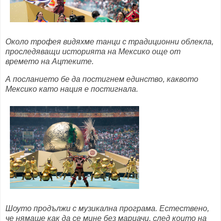
Около трофея видяхме танци с традиционни облекла,
проследяващи историята на Мексико още от
времето на Ацтеките.
А посланието бе да постигнем единство, каквото
Мексико като нация е постигнала.
Шоуто продължи с музикална програма. Естествено,
че нямаше как да се мине без мариачи, след които на