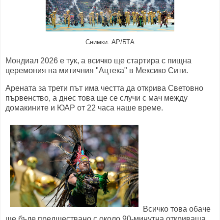
Снимки: АР/БТА
Мондиал 2026 е тук, а всичко ще стартира с пищна
церемония на митичния "Ацтека" в Мексико Сити.
Арената за трети път има честта да открива Световно
първенство, а днес това ще се случи с мач между
домакините и ЮАР от 22 часа наше време.
Всичко това обаче
ще бъде предшествано с около 90-минутна откриваща