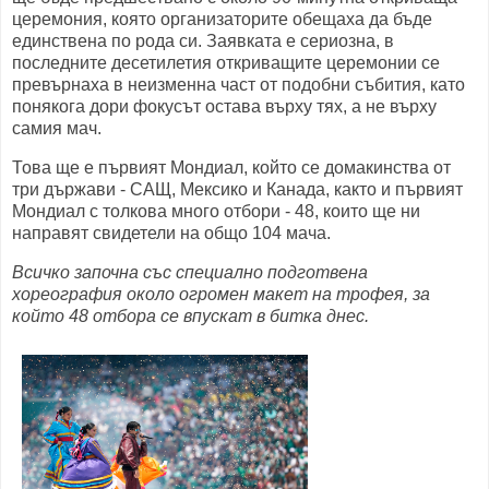
церемония, която организаторите обещаха да бъде
единствена по рода си. Заявката е сериозна, в
последните десетилетия откриващите церемонии се
превърнаха в неизменна част от подобни събития, като
понякога дори фокусът остава върху тях, а не върху
самия мач.
Това ще е първият Мондиал, който се домакинства от
три държави - САЩ, Мексико и Канада, както и първият
Мондиал с толкова много отбори - 48, които ще ни
направят свидетели на общо 104 мача.
Всичко започна със специално подготвена
хореография около огромен макет на трофея, за
който 48 отбора се впускат в битка днес.