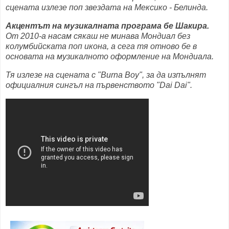
сцената излезе поп звездата на Мексико - Белинда.
Акцентът на музикалната програма бе Шакира.
От 2010-а насам сякаш не минава Мондиал без
колумбийската поп икона, а сега тя отново бе в
основата на музикалното оформление на Мондиала.
Тя излезе на сцената с "Burna Boy", за да изпълнят
официалния сингъл на първенството "Dai Dai".