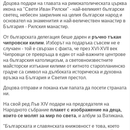
Доцова подари на главата на римокатолическата църква
икона на "Свети Иван Рилски" - най-великият български
светец, небесен закрилник на целия български народ и
основател на знаменития и най-величествен манастир в
България - Рилския манастир.
От българската делегация беше дарен и
ръчно тъкан
чипровски килим
. Изборът на подаръка съвсем не е
случаен - той е свързан с факта, че през XVI-XVII век
Чипровци се превръща в един от най-важните центрове
на българския католицизъм, а световноизвестните
майсторски изтъкани килими от китното старопланинско
градче са символ на дълбоката историческа и духовна
връзка на България и Светия престол.
Доцова отправи и покана към папата да посети страната
ни.
На свой ред Лъв XIV подари на председателя на
Народното събрание
плакет с изображение на деца,
които се молят за мир по света
, и албум за Ватикана.
"Българската и славянската книжовност е това, което