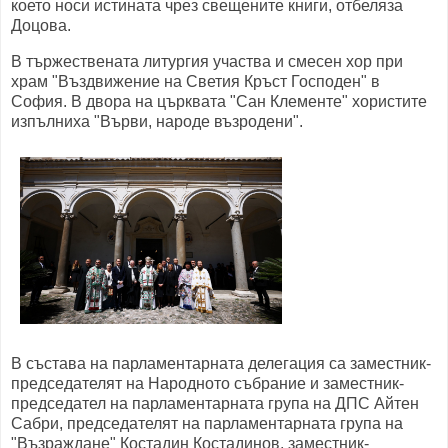
което носи истината чрез свещените книги, отбеляза
Доцова.
В тържествената литургия участва и смесен хор при
храм "Въздвижение на Светия Кръст Господен" в
София. В двора на църквата "Сан Клементе" хористите
изпълниха "Върви, народе възродени".
В състава на парламентарната делегация са заместник-
председателят на Народното събрание и заместник-
председател на парламентарната група на ДПС Айтен
Сабри, председателят на парламентарната група на
"Възраждане" Костадин Костадинов, заместник-