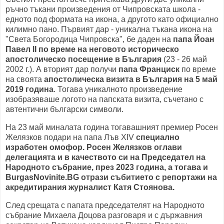
ръчно тъкани произведения от Чипровската школа -
едното под формата на икона, а другото като официално
килимно пано. Първият дар - уникална тъкана икона на
"Света Богородица Чипровска", бе даден на
папа Йоан
Павел II по време на неговото историческо
апостолическо посещение в България
(23 - 26 май
2002 г.). А вторият дар получи
папа Франциск
по време
на своята
апостолическа визита в България на 5 май
2019 година
. Тогава уникалното произведение
изобразяваше логото на папската визита, съчетано с
автентични български символи.
На 23 май миналата година тогавашният премиер Росен
Желязков подари на папа Лъв XIV
специално
изработен омофор. Росен Желязков оглави
делегацията и в качеството си на Председател на
Народното събрание, през 2023 година, а тогава и
BurgasNovinite.BG отрази събитието с репортажи на
акредитирания журналист Катя Стоянова.
След срещата с папата председателят на Народното
събрание Михаела Доцова разговаря и с държавния