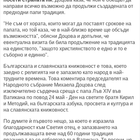
направи всичко възможно да продължи създадената от
предходни папи традиция.
"Не съм от хората, които могат да поставят срокове на
папата, но той каза, че в най-близко време ще обсъди
възможността"
,
обясни Доцова и допълни, че
евентуална визита би била продължение на традицията
на единството, "защото християнството е едно и то е
съборно и единно".
Българската и славянската книжовност е това, което
заедно с религията ни е запазило като народ в най-
трудните времена. Това коментира председателят на
Народното събрание Михаела Доцова след
изключително сърдечна среща с папа Лъв XIV във
Ватикана по повод 24 май - Ден на светите братя Кирил
и Методий, на българската азбука, просвета и култура и
на славянската книжовност.
По думите ѝ първото нещо, за което е изразила
благодарност към Светия отец, е запазването на
продължаващата вече над 60 години традиция
празникът да се отбелязва във Ватикана. Тя посочи, че