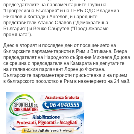
председателите на парламентарните групи на
"Прогресивна България" и на ГЕРБ-СДС Владимир
Николов и Костадин Ангелов, и народните
представители Атанас Славов ("Демократична
България") и Венко Сабрутев ("Продължаваме
промяната").
Днес е вторият и последен ден от посещението на
българските парламентаристи в Рим и Ватикана. Вчера
председателят на Народното събрание Михаела Доцова
се срещна с председателя на Камарата на депутатите
на италианския парламент Лоренцо Фонтана.
Българските парламентаристи присъстваха и на прием
в българското посолство в Рим в навечерието на 24 май.