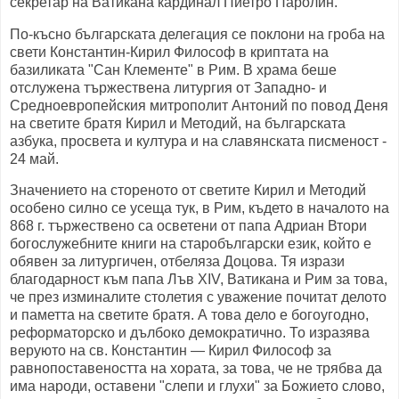
секретар на Ватикана кардинал Пиетро Паролин.
По-късно българската делегация се поклони на гроба на
свети Константин-Кирил Философ в криптата на
базиликата "Сан Клементе" в Рим. В храма беше
отслужена тържествена литургия от Западно- и
Средноевропейския митрополит Антоний по повод Деня
на светите братя Кирил и Методий, на българската
азбука, просвета и култура и на славянската писменост -
24 май.
Значението на стореното от светите Кирил и Методий
особено силно се усеща тук, в Рим, където в началото на
868 г. тържествено са осветени от папа Адриан Втори
богослужебните книги на старобългарски език, който е
обявен за литургичен, отбеляза Доцова. Тя изрази
благодарност към папа Лъв XIV, Ватикана и Рим за това,
че през изминалите столетия с уважение почитат делото
и паметта на светите братя. А това дело е богоугодно,
реформаторско и дълбоко демократично. То изразява
веруюто на св. Константин — Кирил Философ за
равнопоставеността на хората, за това, че не трябва да
има народи, оставени "слепи и глухи" за Божието слово,