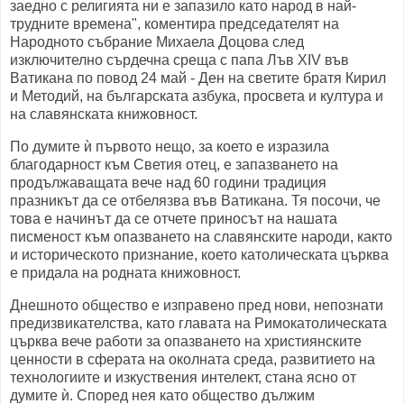
заедно с религията ни е запазило като народ в най-
трудните времена", коментира председателят на
Народното събрание Михаела Доцова след
изключително сърдечна среща с папа Лъв XIV във
Ватикана по повод 24 май - Ден на светите братя Кирил
и Методий, на българската азбука, просвета и култура и
на славянската книжовност.
По думите ѝ първото нещо, за което е изразила
благодарност към Светия отец, е запазването на
продължаващата вече над 60 години традиция
празникът да се отбелязва във Ватикана. Тя посочи, че
това е начинът да се отчете приносът на нашата
писменост към опазването на славянските народи, както
и историческото признание, което католическата църква
е придала на родната книжовност.
Днешното общество е изправено пред нови, непознати
предизвикателства, като главата на Римокатолическата
църква вече работи за опазването на християнските
ценности в сферата на околната среда, развитието на
технологиите и изкуствения интелект, стана ясно от
думите ѝ. Според нея като общество дължим