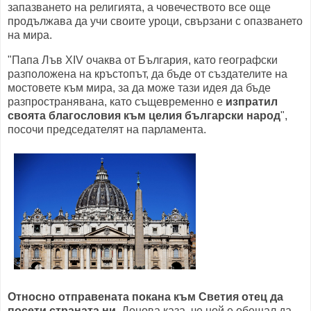
запазването на религията, а човечеството все още
продължава да учи своите уроци, свързани с опазването
на мира.
"Папа Лъв XIV очаква от България, като географски
разположена на кръстопът, да бъде от създателите на
мостовете към мира, за да може тази идея да бъде
разпространявана, като същевременно е
изпратил
своята благословия към целия български народ
",
посочи председателят на парламента.
Относно отправената покана към Светия отец да
посети страната ни
, Доцова каза, че ной е обещал да