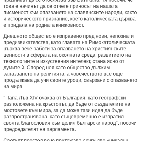
това е начинът да се отчете приносът на нашата
писменост към опазването на славянските народи, както
и историческото признание, което католическата църква
е придала на родната книжовност.
Днешното общество е изправено пред нови, непознати
предизвикателства, като главата на Римокатолическата
църква вече работи за опазването на християнските
ценности в сферата на околната среда, развитието на
технологиите и изкуствения интелект, стана ясно от
думите ѝ. Според нея като общество дължим
запазването на религията, а човечеството все още
продължава да учи своите уроци, свързани с опазването
на мира.
"Папа Лъв XIV очаква от България, като географски
разположена на кръстопът, да бъде от създателите на
мостовете към мира, за да може тази идея да бъде
разпространявана, като същевременно е изпратил
своята благословия към целия български народ", посочи
председателят на парламента.
Светият престол вече притежава други две уникални