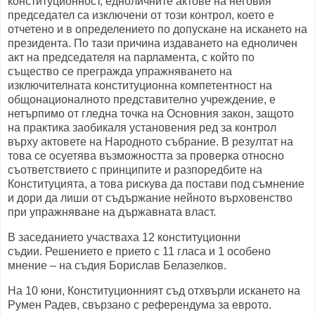
конституционност, едноличните актове на неговия
председател са изключени от този контрол, което е
отчетено и в определението по допускане на искането на
президента. По тази причина издаването на едноличен
акт на председателя на парламента, с който по
същество се прегражда упражняването на
изключителната конституционна компетентност на
общонационалното представително учреждение, е
нетърпимо от гледна точка на Основния закон, защото
на практика заобикаля установения ред за контрол
върху актовете на Народното събрание. В резултат на
това се осуетява възможността за проверка относно
съответствието с принципите и разпоредбите на
Конституцията, а това рискува да постави под съмнение
и дори да лиши от съдържание нейното върховенство
при упражняване на държавната власт.
В заседанието участваха 12 конституционни
съдии. Решението е прието с 11 гласа и 1 особено
мнение – на съдия Борислав Белазелков.
На 10 юни, Конституционният съд отхвърли искането на
Румен Радев, свързано с референдума за еврото.