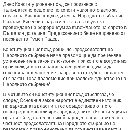
Д
нес Конституционният съд се произнесе с
тълкувателно решение по конституционното дело за
отказа на бившия председател на Народното събрание,
Наталия Киселова, парламентът да гласува за
провеждане на референдум за въвеждането на еврото в
България догодина. Предложението беше направено от
президента Румен Радев.
Конституционният съд реши, че „председателят на
Народното събрание няма правомощие да преценява
установените в закон изисквания, при които е допустимо
произвеждането на национален референдум, и да
отклонява предложение, направено от субект, овластен
със закон. Това правомощие принадлежи единствено на
Народното събрание“.
В мотивите си Конституционният съд отбелязва, че
според Основния закон народът е единствен източник
на държавната власт и тя се осъществява от него
непосредствено или чрез предвидените в Конституцията
органи. Следователно никой народен представител и в
частност председателят на Народното събрание не
разполага с право еднолично да осъществява власт и