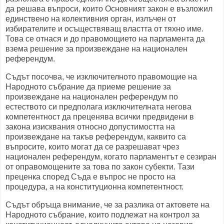
да решава въпроси, които Основният закон е възложил
единствено на колективния орган, излъчен от
избирателите и осъществяващ властта от тяхно име.
Това се отнася и до правомощието на парламента да
взема решение за произвеждане на национален
референдум.
Съдът посочва, че изключителното правомощие на
Народното събрание да приеме решение за
произвеждане на национален референдум по
естеството си предполага изключителната негова
компетентност да преценява всички предвидени в
закона изисквания относно допустимостта на
произвеждане на такъв референдум, каквито са
въпросите, които могат да се разрешават чрез
национален референдум, когато парламентът е сезиран
от оправомощените за това по закон субекти. Тази
преценка според Съда е въпрос не просто на
процедура, а на конституционна компетентност.
Съдът обръща внимание, че за разлика от актовете на
Народното събрание, които подлежат на контрол за