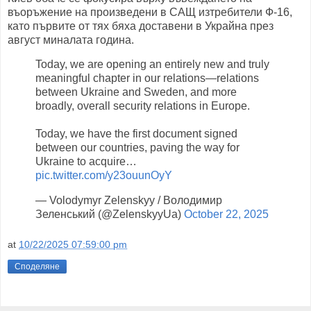
въоръжение на произведени в САЩ изтребители Ф-16,
като първите от тях бяха доставени в Украйна през
август миналата година.
Today, we are opening an entirely new and truly
meaningful chapter in our relations—relations
between Ukraine and Sweden, and more
broadly, overall security relations in Europe.
Today, we have the first document signed
between our countries, paving the way for
Ukraine to acquire…
pic.twitter.com/y23ouunOyY
— Volodymyr Zelenskyy / Володимир
Зеленський (@ZelenskyyUa)
October 22, 2025
at
10/22/2025 07:59:00 pm
Споделяне