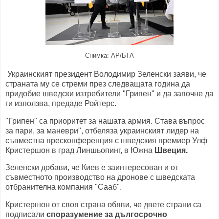
Снимка: АР/БТА
Украинският президент Володимир Зеленски заяви, че
страната му се стреми през следващата година да
придобие шведски изтребители "Грипен" и да започне да
ги използва, предаде Ройтерс.
"Грипен" са приоритет за нашата армия. Става въпрос
за пари, за маневри", отбеляза украинският лидер на
съвместна пресконференция с шведския премиер Улф
Кристершон в град Линшьопинг, в Южна
Швеция.
Зеленски добави, че Киев е заинтересован и от
съвместното производство на дронове с шведската
отбранителна компания "Сааб".
Кристершон от своя страна обяви, че двете страни са
подписали
споразумение за дългосрочно