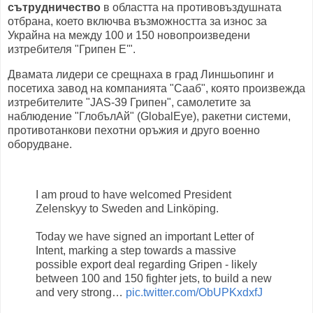
сътрудничество
в областта на противовъздушната
отбрана, което включва възможността за износ за
Украйна на между 100 и 150 новопроизведени
изтребителя "Грипен Е'".
Двамата лидери се срещнаха в град Линшьопинг и
посетиха завод на компанията "Сааб", която произвежда
изтребителите "JAS-39 Грипен", самолетите за
наблюдение "ГлобълАй" (GlobalEye), ракетни системи,
противотанкови пехотни оръжия и друго военно
оборудване.
I am proud to have welcomed President
Zelenskyy to Sweden and Linköping.
Today we have signed an important Letter of
Intent, marking a step towards a massive
possible export deal regarding Gripen - likely
between 100 and 150 fighter jets, to build a new
and very strong…
pic.twitter.com/ObUPKxdxfJ