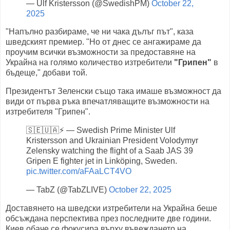
— Ulf Kristersson (@SwedishPM)
October 22,
2025
"Напълно разбираме, че ни чака дълъг път", каза
шведският премиер. "Но от днес се ангажираме да
проучим всички възможности за предоставяне на
Украйна на голямо количество изтребители
"Грипен"
в
бъдеще," добави той.
Президентът Зеленски също така имаше възможност да
види от първа ръка впечатляващите възможности на
изтребителя "Грипен".
🇸🇪🇺🇦⚡️ — Swedish Prime Minister Ulf
Kristersson and Ukrainian President Volodymyr
Zelensky watching the flight of a Saab JAS 39
Gripen E fighter jet in Linköping, Sweden.
pic.twitter.com/aFAaLCT4VO
— TabZ (@TabZLIVE)
October 22, 2025
Доставянето на шведски изтребители на Украйна беше
обсъждана перспектива през последните две години.
Киев обаче се фокусира върху въвеждането на