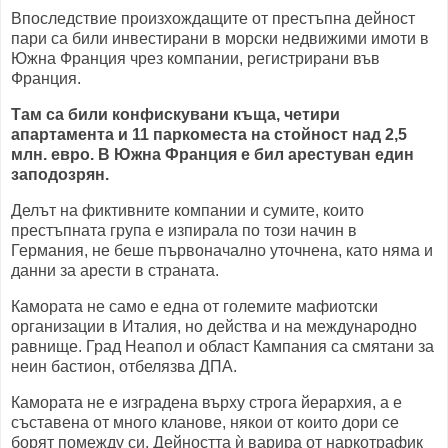
Впоследствие произхождащите от престъпна дейност
пари са били инвестирани в морски недвижими имоти в
Южна Франция чрез компании, регистрирани във
Франция.
Там са били конфискувани къща, четири
апартамента и 11 паркоместа на стойност над 2,5
млн. евро. В Южна Франция е бил арестуван един
заподозрян.
Делът на фиктивните компании и сумите, които
престъпната група е изпирала по този начин в
Германия, не беше първоначално уточнена, като няма и
данни за арести в страната.
Камората не само е една от големите мафиотски
организации в Италия, но действа и на международно
равнище. Град Неапол и област Кампания са смятани за
неин бастион, отбелязва ДПА.
Камората не е изградена върху строга йерархия, а е
съставена от много кланове, някои от които дори се
борят помежду си. Дейността ѝ варира от наркотрафик