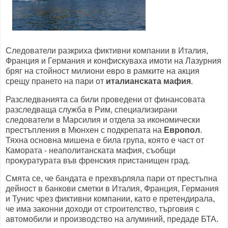
Следователи разкриха фиктивни компании в Италия,
Франция и Германия и конфискуваха имоти на Лазурния
бряг на стойност милиони евро в рамките на акция
срещу прането на пари от
италианската мафия
.
Разследванията са били проведени от финансовата
разследваща служба в Рим, специализирани
следователи в Марсилия и отдела за икономически
престъпления в Мюнхен с подкрепата на
Европол
.
Тяхна основна мишена е била група, която е част от
Камората - неаполитанската мафия, съобщи
прокуратурата във френския пристанищен град.
Смята се, че бандата е прехвърляла пари от престъпна
дейност в банкови сметки в Италия, Франция, Германия
и Тунис чрез фиктивни компании, като е претендирала,
че има законни доходи от строителство, търговия с
автомобили и производство на алуминий, предаде БТА.