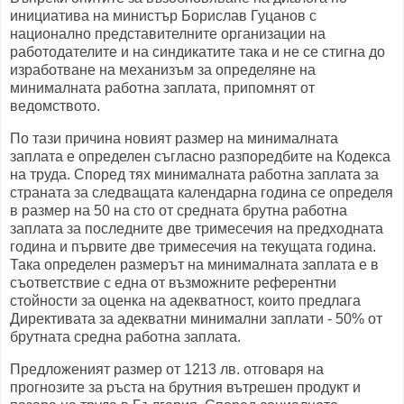
инициатива на министър Борислав Гуцанов с
национално представителните организации на
работодателите и на синдикатите така и не се стигна до
изработване на механизъм за определяне на
минималната работна заплата, припомнят от
ведомството.
По тази причина новият размер на минималната
заплата е определен съгласно разпоредбите на Кодекса
на труда. Според тях минималната работна заплата за
страната за следващата календарна година се определя
в размер на 50 на сто от средната брутна работна
заплата за последните две тримесечия на предходната
година и първите две тримесечия на текущата година.
Така определен размерът на минималната заплата е в
съответствие с една от възможните референтни
стойности за оценка на адекватност, които предлага
Директивата за адекватни минимални заплати - 50% от
брутната средна работна заплата.
Предложеният размер от 1213 лв. отговаря на
прогнозите за ръста на брутния вътрешен продукт и