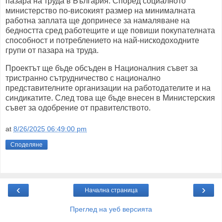
пазара на труда в България. Според социалното
министерство по-високият размер на минималната
работна заплата ще допринесе за намаляване на
бедността сред работещите и ще повиши покупателната
способност и потреблението на най-нискодоходните
групи от пазара на труда.
Проектът ще бъде обсъден в Националния съвет за
тристранно сътрудничество с национално
представителните организации на работодателите и на
синдикатите. След това ще бъде внесен в Министерския
съвет за одобрение от правителството.
at
8/26/2025 06:49:00 pm
Споделяне
‹
›
Начална страница
Преглед на уеб версията