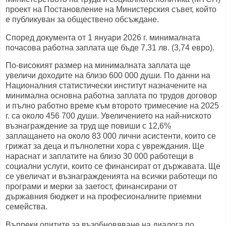
проект на Постановление на Министерския съвет, който
е публикуван за обществено обсъждане.
Според документа от 1 януари 2026 г. минималната
почасова работна заплата ще бъде 7,31 лв. (3,74 евро).
По-високият размер на минималната заплата ще
увеличи доходите на близо 600 000 души. По данни на
Националния статистически институт назначените на
минимална основна работна заплата по трудов договор
и пълно работно време към второто тримесечие на 2025
г. са около 456 700 души. Увеличението на най-ниското
възнаграждение за труд ще повиши с 12,6%
заплащането на около 83 000 лични асистенти, които се
грижат за деца и пълнолетни хора с увреждания. Ще
нараснат и заплатите на близо 30 000 работещи в
социални услуги, които се финансират от държавата. Ще
се увеличат и възнагражденията на всички работещи по
програми и мерки за заетост, финансирани от
държавния бюджет и на професионалните приемни
семейства.
Въпреки опитите за възобновяване на диалога по