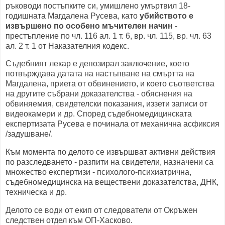
ръководи постъпките си, умишлено умъртвил 18-
годишната Магдалена Русева, като
убийството е
извършено по особено мъчителен начин
-
престъпление по чл. 116 ал. 1 т. 6, вр. чл. 115, вр. чл. 63
ал. 2 т. 1 от Наказателния кодекс.
Съдебният лекар е депозирал заключение, което
потвърждава датата на настъпване на смъртта на
Магдалена, приета от обвинението, и което съответства
на другите събрани доказателства - обяснения на
обвиняемия, свидетелски показания, иззети записи от
видеокамери и др. Според съдебномедицинската
експертизата Русева е починала от механична асфиксия
/задушване/.
Към момента по делото се извършват активни действия
по разследването - разпити на свидетели, назначени са
множество експертизи - психолого-психиатрична,
съдебномедицинска на веществени доказателства, ДНК,
техническа и др.
Делото се води от екип от следователи от Окръжен
следствен отдел към ОП-Хасково.