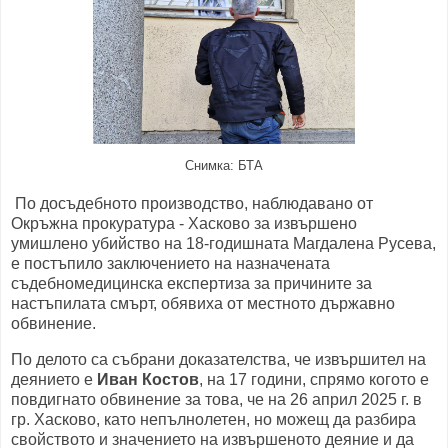
Снимка: БТА
По досъдебното производство, наблюдавано от
Окръжна прокуратура - Хасково за извършено
умишлено убийство на 18-годишната Магдалена Русева,
е постъпило заключението на назначената
съдебномедицинска експертиза за причините за
настъпилата смърт, обявиха от местното държавно
обвинение.
По делото са събрани доказателства, че извършител на
деянието е
Иван Костов
, на 17 години, спрямо когото е
повдигнато обвинение за това, че на 26 април 2025 г. в
гр. Хасково, като непълнолетен, но можещ да разбира
свойството и значението на извършеното деяние и да