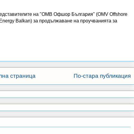
редставителите на "ОМВ Офшор България" (OMV Offshore
Energy Balkan) за продължаване на проучванията за
лна страница
По-стара публикация