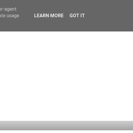
er-agent
rate usage
LEARN MORE
GOT IT