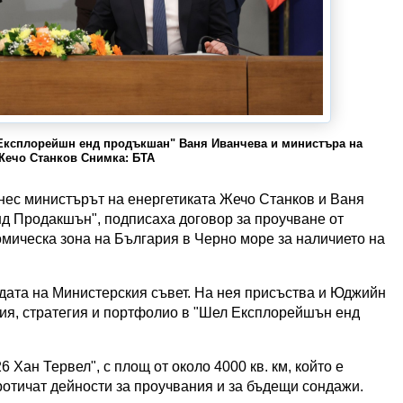
 Експлорейшн енд продъкшан" Ваня Иванчева и министъра на
Жечо Станков Снимка: БТА
нес министърът на енергетиката Жечо Станков и Ваня
д Продакшън", подписаха договор за проучване от
омическа зона на България в Черно море за наличието на
дата на Министерския съвет. На нея присъства и Юджийн
ия, стратегия и портфолио в "Шел Експлорейшън енд
Хан Тервел", с площ от около 4000 кв. км, който е
протичат дейности за проучвания и за бъдещи сондажи.