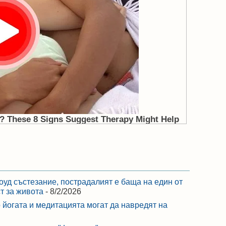
оуд състезание, пострадалият е баща на един от
ст за живота
- 8/2/2026
 йогата и медитацията могат да навредят на