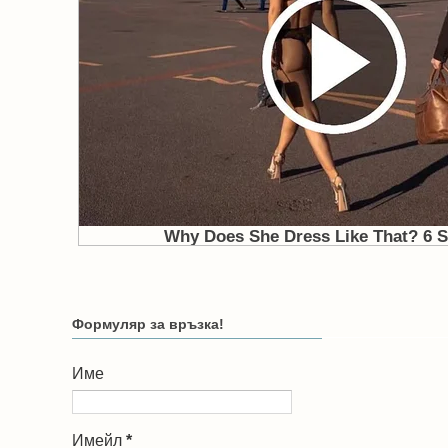
Формуляр за връзка!
Име
Имейл
*