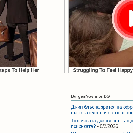
BurgasNovinite.BG
Джип блъсна зрител на офр
състезателите и е с опасно
Токсичната духовност: защо
психиката?
- 8/2/2026