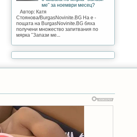
ме" за ноември месец?
Автор: Катя
Стоянова/BurgasNovinite.BG На е -
пощата на BurgasNovinite.BG бяха
получени множество запитвания по
мярка "Запази ме...