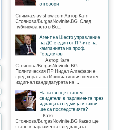
отговори
Снимка:slavishow.com Автор Катя
Стоянова/BurgasNovinite.BG След
публикуването в Bu...
Агент на Шесто управление
на ДС е един от ПР-ите на
кампанията на проф.
Герджиков
Автор:Катя
Стоянова/BurgasNovinite.BG
Политическия ПР Нидал Алгафари е
сред хората на Инициативния комитет
издигнал кандидатурата на ...
На какво ще станем
свидетели в парламента през
идващата седмица и какви
ще са последствията?
Катя
Стоянова/BurgasNovinite.BG Какво ще
стане в парламента следващата