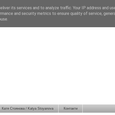
liver its services and to analyze traffic. Your IP address and us
rmance and security metrics to ensure quality of service, gene
buse.
Катя Стоянова / Katya Stoyanova
Контакти