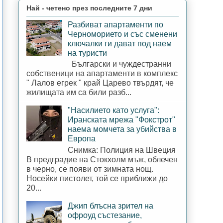
Най - четено през последните 7 дни
Разбиват апартаменти по
Черноморието и със сменени
ключалки ги дават под наем
на туристи
Български и чуждестранни
собственици на апартаменти в комплекс
" Лалов егрек " край Царево твърдят, че
жилищата им са били разб...
"Насилието като услуга":
Иранската мрежа "Фокстрот"
наема момчета за убийства в
Европа
Снимка: Полиция на Швеция
В предградие на Стокхолм мъж, облечен
в черно, се появи от зимната нощ.
Носейки пистолет, той се приближи до
20...
Джип блъсна зрител на
офроуд състезание,