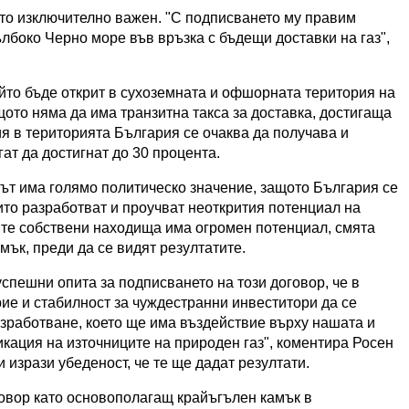
то изключително важен. "С подписването му правим
лбоко Черно море във връзка с бъдещи доставки на газ",
ойто бъде открит в сухоземната и офшорната територия на
щото няма да има транзитна такса за доставка, достигаща
я в територията България се очаква да получава и
ат да достигнат до 30 процента.
рът има голямо политическо значение, защото България се
ито разработват и проучват неоткрития потенциал на
те собствени находища има огромен потенциал, смята
мък, преди да се видят резултатите.
успешни опита за подписването на този договор, че в
е и стабилност за чуждестранни инвеститори да се
зработване, което ще има въздействие върху нашата и
кация на източниците на природен газ", коментира Росен
 изрази убеденост, че те ще дадат резултати.
вор като основополагащ крайъгълен камък в