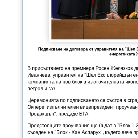
Подписване на договора от управителя на "Шел
енергетиката 
В присъствието на премиера Росен Желязков д
Иванчева, управител на "Шел Експлорейшън ен
компанията на нов блок в изключителната икон
петрол и газ.
Церемонията по подписването се състоя в сгра
Окпере, изпълнителен вицепрезидент проучван
Продакшън", предаде БТА.
Предстоящите проучвания ще бъдат в "Блок 1-26 
съседен на "Блок - Хан Аспарух", където вече 