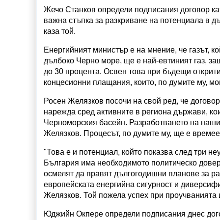
Жечо Станков определи подписания договор ка
важна стъпка за разкриване на потенциала в дъ
каза той.
Енергийният министър е на мнение, че газът, к
дълбоко Черно море, ще е най-евтиният газ, за
до 30 процента. Освен това при бъдещи открити
концесионни плащания, които, по думите му, мог
Росен Желязков посочи на свой ред, че догово
нарежда сред активните в региона държави, ко
Черноморския басейн. Разработването на наши
Желязков. Процесът, по думите му, ще е времее
"Това е и потенциал, който показва след три не
България има необходимото политическо довери
осмелят да правят дългогодишни планове за ра
европейската енергийна сигурност и диверсифи
Желязков. Той пожела успех при проучванията и
Юджийн Окпере определи подписания днес дого