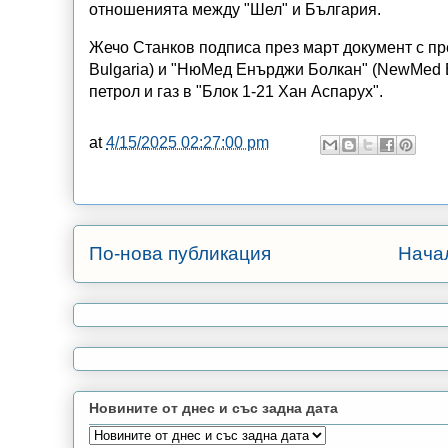
отношенията между "Шел" и България.
Жечо Станков подписа през март документ с п
Bulgaria) и "НюМед Енърджи Болкан" (NewMed 
петрол и газ в "Блок 1-21 Хан Аспарух".
at
4/15/2025 02:27:00 pm
По-нова публикация
Нача
Новините от днес и със задна дата