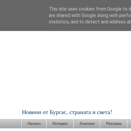
This site uses cookies from Google to de
are shared with Google along with perfo
statistics, and to detect and address a
Новини от Бургас, страната и света!
Начало
Интервю
Анализи
Реклама