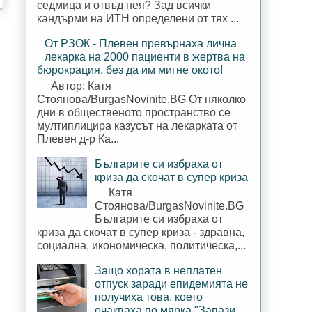
седмица и отвъд нея? Зад всички
кандърми на ИТН определени от тях ...
От РЗОК - Плевен превърнаха лична
лекарка на 2000 пациенти в жертва на
бюрокрация, без да им мигне окото!
Автор: Катя
Стоянова/BurgasNovinite.BG От няколко
дни в общественото пространство се
мултиплицира казусът на лекарката от
Плевен д-р Ка...
Българите си избраха от
криза да скочат в супер криза
Катя
Стоянова/BurgasNovinite.BG
Българите си избраха от
криза да скочат в супер криза - здравна,
социална, икономическа, политическа,...
Защо хората в неплатен
отпуск заради епидемията не
получиха това, което
очакваха по мярка "Запази