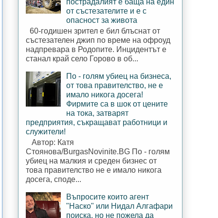
пострадалият е баща на един
от състезателите и е с
опасност за живота
60-годишен зрител е бил блъснат от
състезателен джип по време на офроуд
надпревара в Родопите. Инцидентът е
станал край село Горово в об...
По - голям убиец на бизнеса,
от това правителство, не е
имало никога досега!
Фирмите са в шок от цените
на тока, затварят
предприятия, съкращават работници и
служители!
Автор: Катя
Стоянова/BurgasNovinite.BG По - голям
убиец на малкия и среден бизнес от
това правителство не е имало никога
досега, споде...
Въпросите които агент
"Наско" или Нидал Алгафари
поиска, но не пожела да