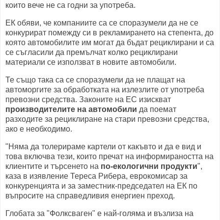
които вече не са годни за употреба.
ЕК обяви, че компаниите са се споразумели да не се
конкурират помежду си в рекламирането на степента, до
която автомобилите им могат да бъдат рециклирани и са
се съгласили да премълчат колко рециклирани
материали се използват в новите автомобили.
Те също така са се споразумели да не плащат на
автоморгите за обработката на излезлите от употреба
превозни средства. Законите на ЕС изискват
производителите на автомобили
да поемат
разходите за рециклиране на стари превозни средства,
ако е необходимо.
"Няма да толерираме картели от какъвто и да е вид и
това включва тези, които пречат на информираността на
клиентите и търсенето на
по-екологични продукти
",
каза в изявление Тереса ​​Рибера, еврокомисар за
конкуренцията и за заместник-председател на ЕК по
въпросите на справедливия енергиен преход.
Глобата за "Фолксваген" е най-голяма и възлиза на