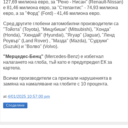
127,69 милиона евро, за "Рено - Нисан" (Renault-Nissan)
е 81,46 милиона евро, за "Стелантис" - 74,93 милиона
евро, а за "Форд" (Ford) - 41,46 милиона евро.
Сред другите глобени автомобилни производители са
"Тойота" (Toyota), "Мицубиши" (Mitsubishi), "Хонда"
(Honda), "Хюндай" (Hyundai), "Ягуар" (Jaguar), "Ленд
Роувър" (Land Rover) , "Мазда" (Mazda), "Судзуки"
(Suzuki) и "Волво" (Volvo).
"Мерцедес-Бенц"
(Mercedes-Benz) е избегнал
налагането на глоба, тъй като е предупредил ЕК за
картела.
Всички производители са признали нарушенията в
замяна на намаляване на глобите с 10 процента.
at
4/01/2025 10:57:00 pm
Споделяне