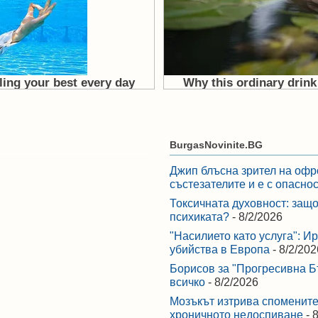
BurgasNovinite.BG
Джип блъсна зрител на офр
състезателите и е с опасно
Токсичната духовност: защо
психиката?
- 8/2/2026
"Насилието като услуга": И
убийства в Европа
- 8/2/202
Борисов за "Прогресивна Бъ
всичко
- 8/2/2026
Мозъкът изтрива спомените,
хроничното недоспиване
- 