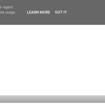
er-agent
rate usage
LEARN MORE
GOT IT