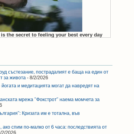
оуд състезание, пострадалият е баща на един от
ст за живота
- 8/2/2026
 йогата и медитацията могат да навредят на
ранската мрежа "Фокстрот" наема момчета за
6
лгария": Кризата им е тотална, във
 ако спим по-малко от 6 часа: последствията от
8/2/2026