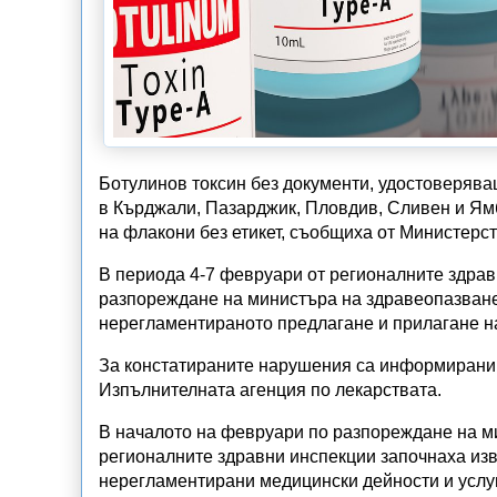
Ботулинов токсин без документи, удостоверяващ
в Кърджали, Пазарджик, Пловдив, Сливен и Ямб
на флакони без етикет, съобщиха от Министерс
В периода 4-7 февруари от регионалните здрав
разпореждане на министъра на здравеопазванет
нерегламентираното предлагане и прилагане н
За констатираните нарушения са информирани 
Изпълнителната агенция по лекарствата.
В началото на февруари по разпореждане на м
регионалните здравни инспекции започнаха из
нерегламентирани медицински дейности и услуг