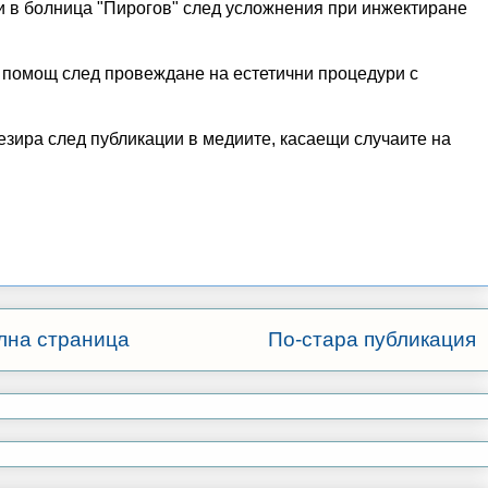
и в болница "Пирогов" след усложнения при инжектиране
 помощ след провеждане на естетични процедури с
зира след публикации в медиите, касаещи случаите на
лна страница
По-стара публикация