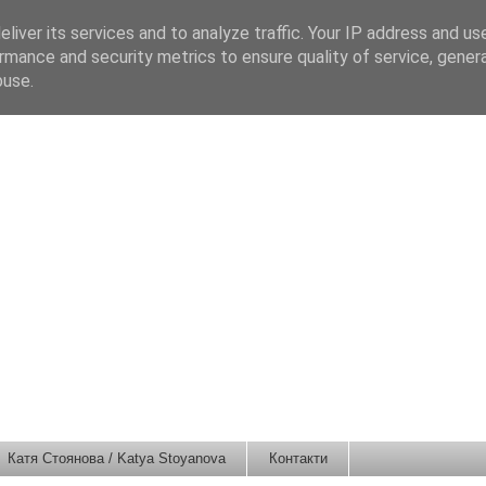
liver its services and to analyze traffic. Your IP address and us
rmance and security metrics to ensure quality of service, gene
buse.
Катя Стоянова / Katya Stoyanova
Контакти