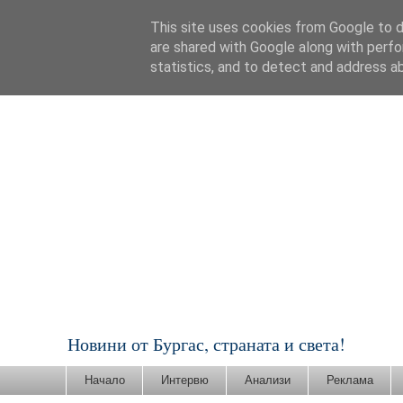
This site uses cookies from Google to de
are shared with Google along with perfo
statistics, and to detect and address a
Новини от Бургас, страната и света!
Начало
Интервю
Анализи
Реклама