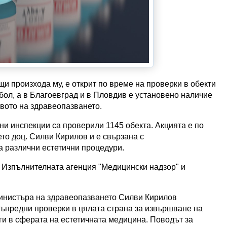
и произхода му, е открит по време на проверки в обекти
ол, а в Благоевград и в Пловдив е установено наличие
твото на здравеопазването.
ни инспекции са проверили 1145 обекта. Акцията е по
о доц. Силви Кирилов и е свързана с
а различни естетични процедури.
Изпълнителната агенция "Медицински надзор" и
инистъра на здравеопазването Силви Кирилов
вънредни проверки в цялата страна за извършване на
и в сферата на естетичната медицина. Поводът за