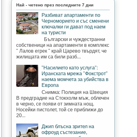
Най - четено през последните 7 дни
Разбиват апартаменти по
Черноморието и със сменени
ключалки ги дават под наем
на туристи
Български и чуждестранни
собственици на апартаменти в комплекс
" Лалов егрек " край Царево твърдят, че
жилищата им са били разб...
"Насилието като услуга":
Иранската мрежа "Фокстрот"
наема момчета за убийства в
Европа
Снимка: Полиция на Швеция
В предградие на Стокхолм мъж, облечен
в черно, се появи от зимната нощ.
Носейки пистолет, той се приближи до
20...
Джип блъсна зрител на
офроуд състезание,