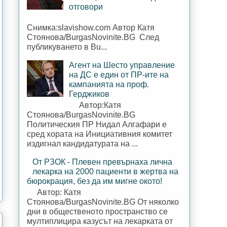
отговори
Снимка:slavishow.com Автор Катя
Стоянова/BurgasNovinite.BG След
публикуването в Bu...
Агент на Шесто управление
на ДС е един от ПР-ите на
кампанията на проф.
Герджиков
Автор:Катя
Стоянова/BurgasNovinite.BG
Политическия ПР Нидал Алгафари е
сред хората на Инициативния комитет
издигнал кандидатурата на ...
От РЗОК - Плевен превърнаха лична
лекарка на 2000 пациенти в жертва на
бюрокрация, без да им мигне окото!
Автор: Катя
Стоянова/BurgasNovinite.BG От няколко
дни в общественото пространство се
мултиплицира казусът на лекарката от