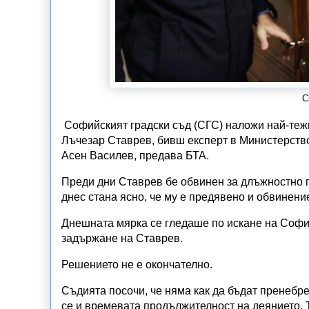
С
Софийският градски съд (СГС) наложи най-тежк
Лъчезар Ставрев, бивш експерт в Министерств
Асен Василев, предава БТА.
Преди дни Ставрев бе обвинен за длъжностно п
днес стана ясно, че му е предявено и обвинени
Днешната мярка се гледаше по искане на Софий
задържане на Ставрев.
Решението не е окончателно.
Съдията посочи, че няма как да бъдат пренебре
се и времевата продължителност на деянието. 