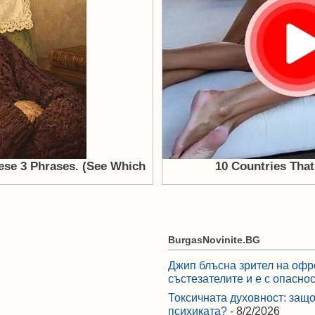
BurgasNovinite.BG
Джип блъсна зрител на офр
състезателите и е с опасно
Токсичната духовност: защо
психиката?
- 8/2/2026