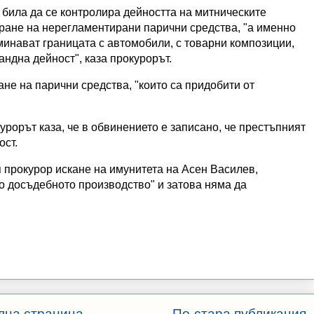
 била да се контролира дейността на митническите
иране на нерегламентирани парични средства, "а именно
минават границата с автомобили, с товарни композиции,
ндна дейност", каза прокурорът.
не на парични средства, "които са придобити от
урорът каза, че в обвинението е записано, че престъпният
ост.
 прокурор искане на имунитета на Асен Василев,
по досъдебното производство" и затова няма да
лна страница
По-стара публикация