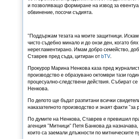
и позволяващо формиране на извод за евентуа
обвинение, посочи съдията.
"Поддържам тезата на моите защитници. Искам 
чисто съдебно минало и до онзи ден, когато бях
нерегламентирано. Имам добро семейство, добъ
Ставрев пред съда, цитиран от
bTV
.
Прокурор Марина Ненкова каза пред журналисти
производство е образувано октомври тази годин
процесуално-следствени действия. Събират се д
Ненкова.
По делото ще бъдат разпитани всички свидетели
наказателното производство и знаят факти "за 
По думите на Ненкова, Ставрев е превишил пра
агенция "Митници" Петя Банкова да назначава,
които са заемали длъжности по митническите п