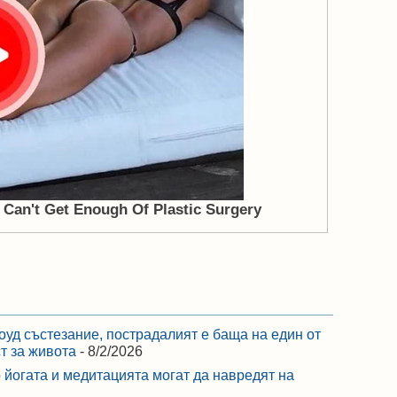
оуд състезание, пострадалият е баща на един от
ст за живота
- 8/2/2026
 йогата и медитацията могат да навредят на