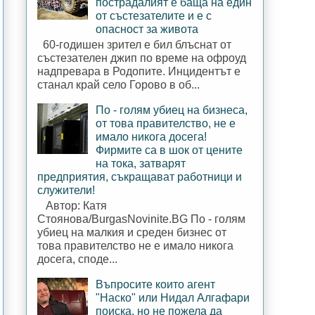
пострадалият е баща на един
от състезателите и е с
опасност за живота
60-годишен зрител е бил блъснат от
състезателен джип по време на офроуд
надпревара в Родопите. Инцидентът е
станал край село Горово в об...
По - голям убиец на бизнеса,
от това правителство, не е
имало никога досега!
Фирмите са в шок от цените
на тока, затварят
предприятия, съкращават работници и
служители!
Автор: Катя
Стоянова/BurgasNovinite.BG По - голям
убиец на малкия и среден бизнес от
това правителство не е имало никога
досега, споде...
Въпросите които агент
"Наско" или Нидал Алгафари
поиска, но не пожела да