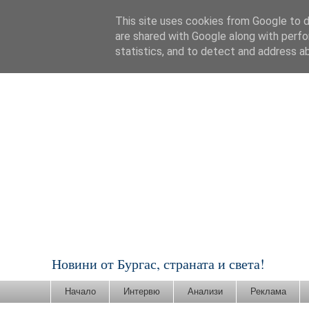
This site uses cookies from Google to de
are shared with Google along with perfo
statistics, and to detect and address a
Новини от Бургас, страната и света!
Начало
Интервю
Анализи
Реклама