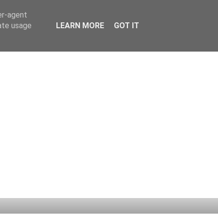
er-agent
rate usage
LEARN MORE
GOT IT