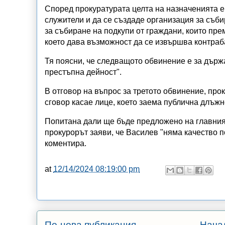
Според прокуратурата целта на назначенията е
служители и да се създаде организация за съб
за събиране на подкупи от граждани, които пре
което дава възможност да се извършва контраба
Тя поясни, че следващото обвинение е за държа
престъпна дейност".
В отговор на въпрос за третото обвинение, прок
сговор касае лице, което заема публична длъжн
Попитана дали ще бъде предложено на главния
прокурорът заяви, че Василев "няма качество 
коментира.
at
12/14/2024 08:19:00 pm
По-нова публикация
Нача