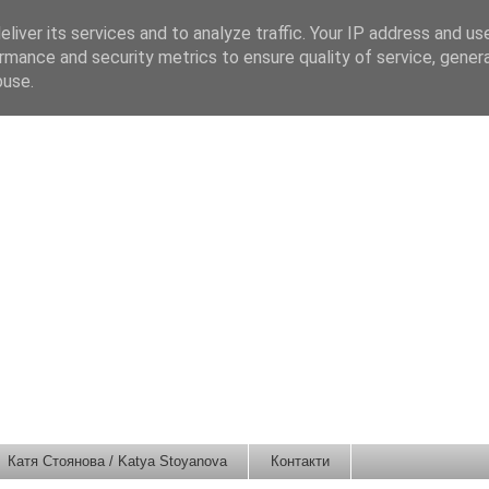
liver its services and to analyze traffic. Your IP address and us
rmance and security metrics to ensure quality of service, gene
buse.
Катя Стоянова / Katya Stoyanova
Контакти