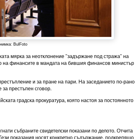
нимка: BulFoto
ата мярка за неотклонение "задържане под стража" на
о на финансите в мандата на бившия финансов министър
рестъпление и за пране на пари. На заседанието по-рано
е за престъпен сговор.
ската градска прокуратура, която настоя за постоянното
гнати събраните свидетелски показани по делото. Отчита
Тези показания носят конкретно съдържание, подкрепящо