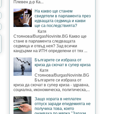
Плевен д-р Ка...
На какво ще станем
свидетели в парламента през
идващата седмица и какви
ще са последствията?
Катя
Стоянова/BurgasNovinite.BG Какво ще
стане в парламента следващата
седмица и отвъд нея? Зад всички
кандърми на ИТН определени от тях ...
Българите си избраха от
криза да скочат в супер криза
Катя
Стоянова/BurgasNovinite.BG
Българите си избраха от
криза да скочат в супер криза - здравна,
социална, икономическа, политическа,...
Защо хората в неплатен
отпуск заради епидемията не
получиха това, което
очакваха по мярка "Запази