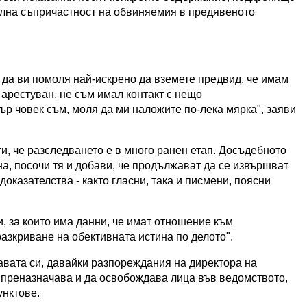
лна съпричастност на обвиняемия в предявеното
да ви помоля най-искрено да вземете предвид, че имам
 арестуван, не съм имал контакт с нещо
р човек съм, моля да ми наложите по-лека мярка", заяви
, че разследването е в много ранен етап. Досъдебното
а, посочи тя и добави, че продължават да се извършват
оказателства - както гласни, така и писмени, поясни
, за които има данни, че имат отношение към
разкриване на обективната истина по делото".
вата си, давайки разпореждания на директора на
 преназначава и да освобождава лица във ведомството,
унктове.