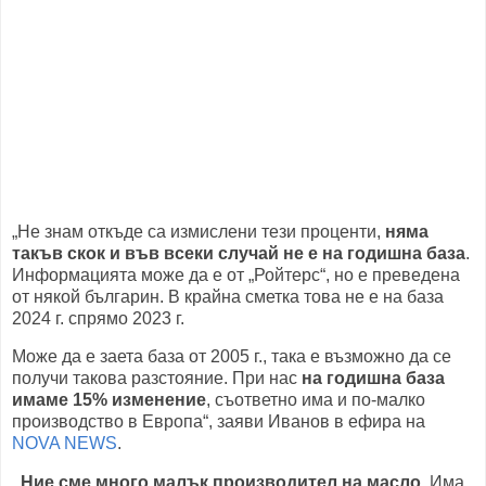
„Не знам откъде са измислени тези проценти,
няма
такъв скок и във всеки случай не е на годишна база
.
Информацията може да е от „Ройтерс“, но е преведена
от някой българин. В крайна сметка това не е на база
2024 г. спрямо 2023 г.
Може да е заета база от 2005 г., така е възможно да се
получи такова разстояние. При нас
на годишна база
имаме 15% изменение
, съответно има и по-малко
производство в Европа“, заяви Иванов в ефира на
NOVA NEWS
.
„Ние сме много малък производител на масло.
Има