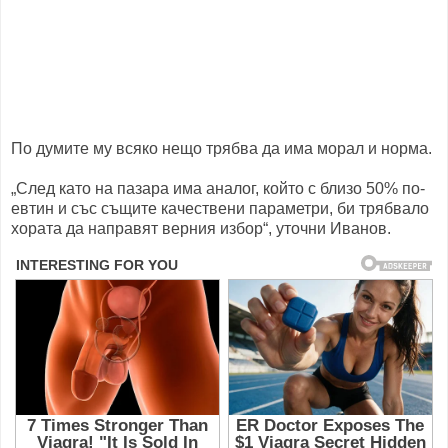
По думите му всяко нещо трябва да има морал и норма.
„След като на пазара има аналог, който с близо 50% по-
евтин и със същите качествени параметри, би трябвало
хората да направят верния избор“, уточни Иванов.