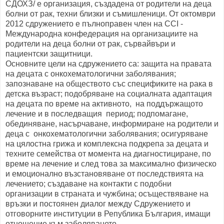
СДОХЗ/ е организация, създадена от родители на деца
болни от рак, техни близки и съмишленици. От октомври
2012 сдружението е пълноправен член на CCI -
Международна конфедерация на организациите на
родители на деца болни от рак, сървайвъри и
пациентски защитници.
Основните цели на сдружението са: защита на правата
на децата с онкохематологични заболявания;
запознаване на обществото със спецификите на рака в
детска възраст; подобряване на социалната адаптация
на децата по време на активното, на поддържащото
лечение и в последващия период; подпомагане,
обединяване, насърчаване, информиране на родители и
деца с онкохематологични заболявания; осигуряване
на цялостна грижа и комплексна подкрепа за децата и
техните семейства от момента на диагностициране, по
време на лечение и след това за максимално физическо
и емоционално възстановяване от последствията на
лечението; създаване на контакти с подобни
организации в страната и чужбина; осъществяване на
връзки и постоянен диалог между Сдружението и
отговорните институции в Република България, имащи
отношение към заболяването.