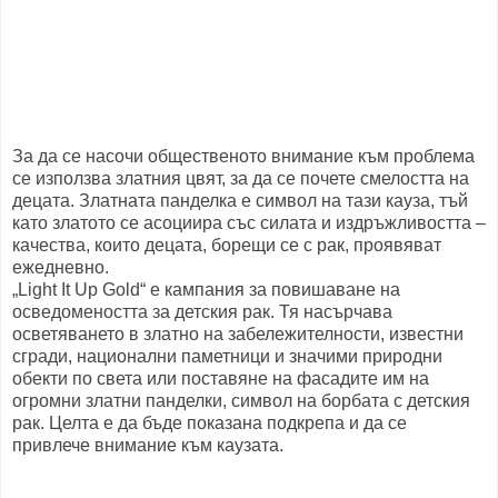
За да се насочи общественото внимание към проблема
се използва златния цвят, за да се почете смелостта на
децата. Златната панделка е символ на тази кауза, тъй
като златото се асоциира със силата и издръжливостта –
качества, които децата, борещи се с рак, проявяват
ежедневно.
„Light It Up Gold“ е кампания за повишаване на
осведомеността за детския рак. Тя насърчава
осветяването в златно на забележителности, известни
сгради, национални паметници и значими природни
обекти по света или поставяне на фасадите им на
огромни златни панделки, символ на борбата с детския
рак. Целта е да бъде показана подкрепа и да се
привлече внимание към каузата.