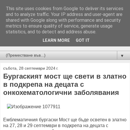
This site uses cookies from Google to deliver its services
and to analyze traffic. Your IP address and user-agent are
shared with Google along with performance and security
metrics to ensure quality of service, generate usage
statistics, and to detect and address abuse.
LEARN MORE
GOT IT
Новини от Бургас, страната и света!
▼
събота, 28 септември 2024 г.
Бургаският мост ще свети в златно
в подкрепа на децата с
онкохематологични заболявания
Емблематичния бургаски Мост ще бъде осветен в златно
на 27, 28 и 29 септември в подкрепа на децата с