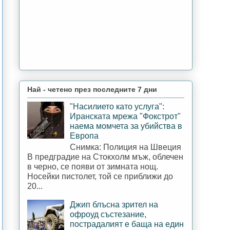
Най - четено през последните 7 дни
"Насилието като услуга":
Иранската мрежа "Фокстрот"
наема момчета за убийства в
Европа
Снимка: Полиция на Швеция
В предградие на Стокхолм мъж, облечен
в черно, се появи от зимната нощ.
Носейки пистолет, той се приближи до
20...
Джип блъсна зрител на
офроуд състезание,
пострадалият е баща на един