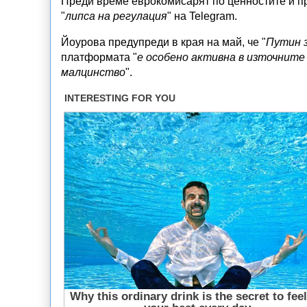
Преди време еврокомисарят по ценностите и п
"
липса на регулация
" на Telegram.
Йоурова предупреди в края на май, че "
Путин з
платформата "
е особено активна в източните
малцинство
".