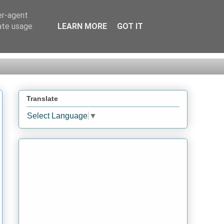
er-agent
rate usage
LEARN MORE
GOT IT
Translate
Select Language
▼