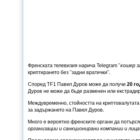
Френската телевизия нарича Telegram "
кошер з
криптирането без "задни вратички".
Според TF1 Павел Дуров може да получи
20 г
Дуров не може да бъде разменен или екстради
Междувременно, стойността на криптовалутата 
за задържането на Павел Дуров.
Много е вероятно френските органи да потърся
организации и санкционирани компании и лица