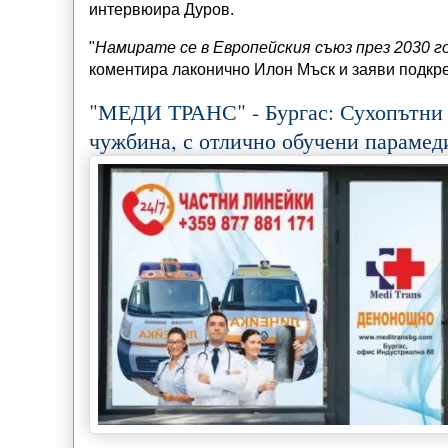
интервюира Дуров.
"
Намирате се в Европейския съюз през 2030 г
коментира лаконично Илон Мъск и заяви подкреп
"МЕДИ ТРАНС" - Бургас: Сухопътни и
чужбина, с отлично обучени парамед