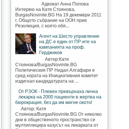
Адвокат Анна Попова
Интервю на Катя Стоянова,
BurgasNovinite.BG На 19 декември 2011
г. Общото събрание на ООН прие
Резолюция, с която обя...
Агент на Шесто управление
на ДС е един от ПР-ите на
кампанията на проф.
Герджиков
Автор:Катя
Стоянова/BurgasNovinite.BG
Политическия ПР Нидал Алгафари е
сред хората на Инициативния комитет
издигнал кандидатурата на ...
От РЗОК - Плевен превърнаха лична
лекарка на 2000 пациенти в жертва на
бюрокрация, без да им мигне окото!
Автор: Катя
Стоянова/BurgasNovinite.BG От няколко
дни в общественото пространство се
мултиплицира казусът на лекарката от