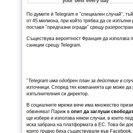
По думите ѝ Telegram е "специален случай", тъ
от 45 милиона, при който трябва да се изпълни
поставя "предпазни огради" срещу разпростран
Съществува вероятност Франция да използва п
санкции срещу Telegram.
"
Telegram има одобрен план за действие в слу
източници. Според тях компанията ще може да 
изпълнителния си директор.
В социалните мрежи вече има множество призи
обвиняват Париж в
опит да заглуши свободат
ще избере и използва някои случаи, в които пе
иска забрана на платформата в ЕС. Това би до
които трудно биха съществували във Facebook