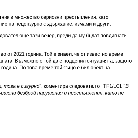
тник в множество сериозни престъпления, като
ние на нецензурно съдържание, измами и други.
довател още тази вечер, преди да му бъдат повдигнати
во от 2021 година. Той е
знаел
, че от известно време
аната. Възможно е той да е подценил ситуацията, защото
година. По това време той също е бил обект на
, това е сигурно
", коментира следовател от TF1/LCI. "
В
ършени безброй нарушения и престъпления, като не