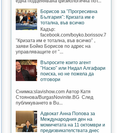
една подценявана физиологична пот...
Борисов за "Прогресивна
България": Кризата им е
тотална, във всичко
Кадър:
facebook.com/boyko.borissov.7
"Кризата им е тотална, във всичко" ,
заяви Бойко Борисов по адрес на
управляващите от "...
Въпросите които агент
"Наско" или Нидал Алгафари
поиска, но не пожела да
отговори
Снимка:slavishow.com Автор Катя
Стоянова/BurgasNovinite.BG След
публикуването в Bu...
Адвокат Анна Попова за
Международния ден на
момичетата на 11 октомври и
предизвикателствата днес