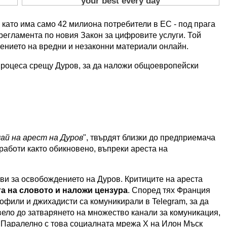
й като има само 42 милиона потребители в ЕС - под прага
 регламента по новия Закон за цифровите услуги. Той
ението на вредни и незаконни материали онлайн.
роцеса срещу Дуров, за да наложи общоевропейски
чай на арест на Дуров
", твърдят близки до предприемача
работи както обикновено, въпреки ареста на
ви за освобождението на Дуров. Критиците на ареста
а на словото и наложи цензура
. Според тях Франция
дофили и джихадисти са комуникирали в Telegram, за да
вело до затварянето на множество канали за комуникация,
. Паралелно с това социалната мрежа Х на Илон Мъск