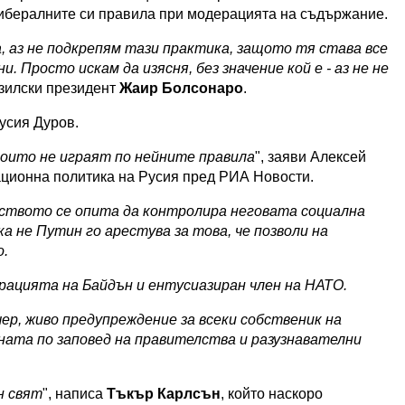
либералните си правила при модерацията на съдържание.
, аз не подкрепям тази практика, защото тя става все
. Просто искам да изясня, без значение кой е - аз не не
азилски президент
Жаир Болсонаро
.
усия Дуров.
оито не играят по нейните правила
", заяви Алексей
ционна политика на Русия пред РИА Новости.
лството се опита да контролира неговата социална
а не Путин го арестува за това, че позволи на
о.
рацията на Байдън и ентусиазиран член на НАТО.
чер, живо предупреждение за всеки собственик на
ата по заповед на правителства и разузнавателни
н свят
", написа
Тъкър Карлсън
, който наскоро