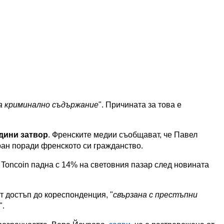
а криминално съдържание
". Причината за това е
одини затвор
. Френските медии съобщават, че Павел
ран поради френското си гражданство.
Toncoin падна с 14% на световния пазар след новината
т достъп до кореспонденция, "
свързана с престъпни
".