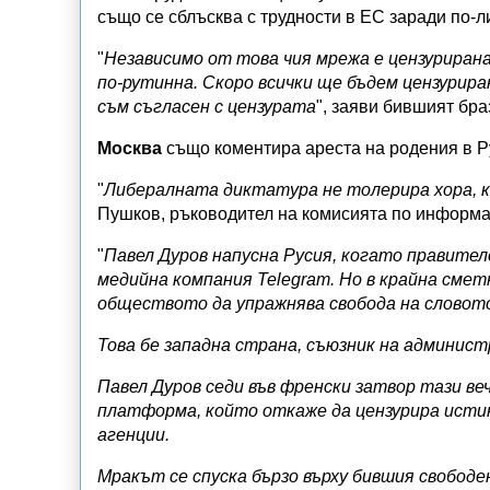
също се сблъсква с трудности в ЕС заради по-
"
Независимо от това чия мрежа е цензурирана
по-рутинна. Скоро всички ще бъдем цензурирани
съм съгласен с цензурата
", заяви бившият бр
Москва
също коментира ареста на родения в Р
"
Либералната диктатура не толерира хора, к
Пушков, ръководител на комисията по информа
"
Павел Дуров напусна Русия, когато правите
медийна компания Telegram. Но в крайна сметк
обществото да упражнява свобода на словот
Това бе западна страна, съюзник на админист
Павел Дуров седи във френски затвор тази ве
платформа, който откаже да цензурира истин
агенции.
Мракът се спуска бързо върху бившия свободе