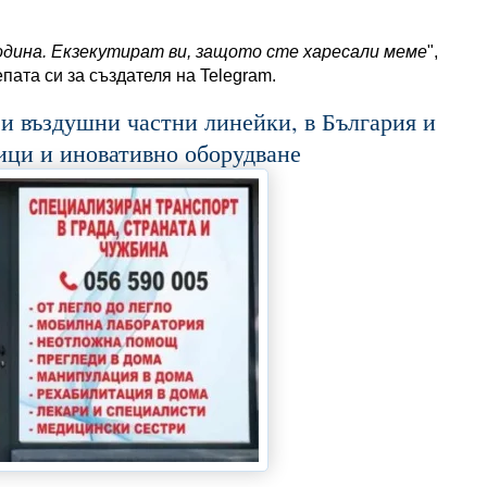
одина. Екзекутират ви, защото сте харесали меме
",
ата си за създателя на Telegram.
 въздушни частни линейки, в България и
ици и иновативно оборудване