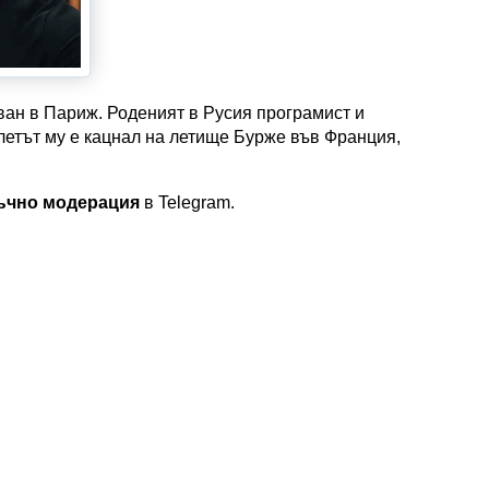
ван в Париж. Роденият в Русия програмист и
етът му е кацнал на летище Бурже във Франция,
тъчно модерация
в Telegram.