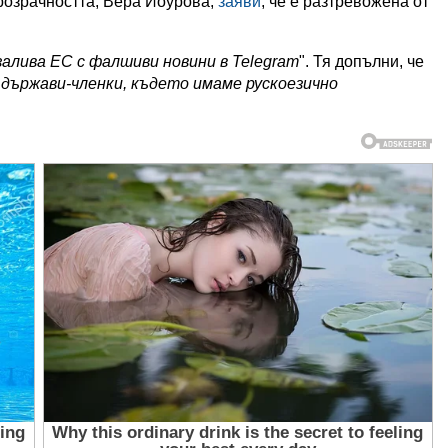
розрачността, Вера Йоурова,
заяви
, че е разтревожена от
алива ЕС с фалшиви новини в Telegram
". Тя допълни, че
 държави-членки, където имаме рускоезично