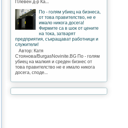
Плевен д-р Ка...
По - голям убиец на бизнеса,
от това правителство, не е
имало никога досега!
Фирмите са в шок от цените
на тока, затварят
предприятия, съкращават работници и
служители!
Автор: Катя
Стоянова/BurgasNovinite.BG По - голям
убиец на малкия и среден бизнес от
това правителство не е имало никога
досега, споде...