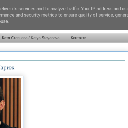
liver its services and to analyze traffic. Your IP address and us
rmance and security metrics to ensure quality of service, gene
buse.
Катя Стоянова / Katya Stoyanova
Контакти
Париж