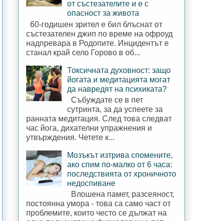
от състезателите и е с
опасност за живота
60-годишен зрител е бил блъснат от
състезателен джип по време на офроуд
надпревара в Родопите. Инцидентът е
станал край село Горово в об...
Токсичната духовност: защо
йогата и медитацията могат
да навредят на психиката?
Събуждате се в пет
сутринта, за да успеете за
ранната медитация. След това следват
час йога, дихателни упражнения и
утвърждения. Четете к...
Мозъкът изтрива спомените,
ако спим по-малко от 6 часа:
последствията от хроничното
недоспиване
Влошена памет, разсеяност,
постоянна умора - това са само част от
проблемите, които често се дължат на