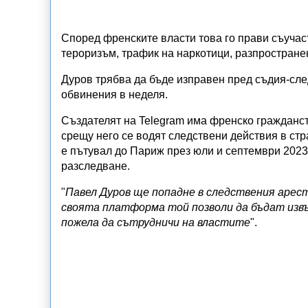
Според френските власти това го прави съучас
тероризъм, трафик на наркотици, разпростране
Дуров трябва да бъде изправен пред съдия-сле
обвинения в неделя.
Създателят на Telegram има френско гражданст
срещу него се водят следствени действия в стр
е пътувал до Париж през юли и септември 2023 
разследване.
"
Павел Дуров ще попадне в следствения арест
своята платформа той позволи да бъдат изв
пожела да сътрудничи на властите
".