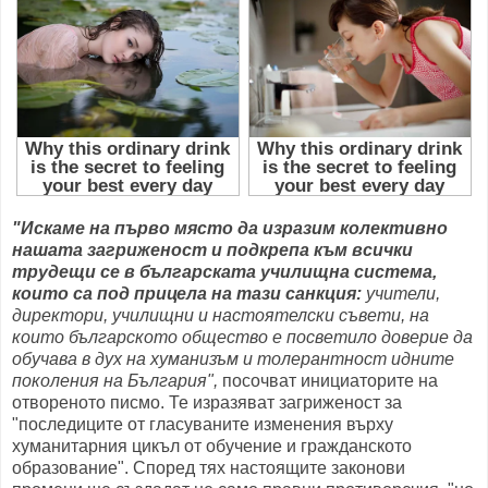
"Искаме на първо място да изразим колективно
нашата загриженост и подкрепа към всички
трудещи се в българската училищна система,
които са под прицела на тази санкция:
учители,
директори, училищни и настоятелски съвети, на
които българското общество е посветило доверие да
обучава в дух на хуманизъм и толерантност идните
поколения на България",
посочват инициаторите на
отвореното писмо. Те изразяват загриженост за
"последиците от гласуваните изменения върху
хуманитарния цикъл от обучение и гражданското
образование". Според тях настоящите законови