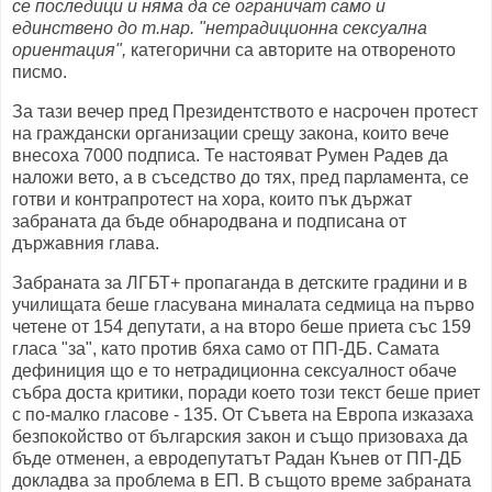
се последици и няма да се ограничат само и
единствено до т.нар. "нетрадиционна сексуална
ориентация",
категорични са авторите на отвореното
писмо.
За тази вечер пред Президентството е насрочен протест
на граждански организации срещу закона, които вече
внесоха 7000 подписа. Те настояват Румен Радев да
наложи вето, а в съседство до тях, пред парламента, се
готви и контрапротест на хора, които пък държат
забраната да бъде обнародвана и подписана от
държавния глава.
Забраната за ЛГБТ+ пропаганда в детските градини и в
училищата беше гласувана миналата седмица на първо
четене от 154 депутати, а на второ беше приета със 159
гласа "за", като против бяха само от ПП-ДБ. Самата
дефиниция що е то нетрадиционна сексуалност обаче
събра доста критики, поради което този текст беше приет
с по-малко гласове - 135. От Съвета на Европа изказаха
безпокойство от българския закон и също призоваха да
бъде отменен, а евродепутатът Радан Кънев от ПП-ДБ
докладва за проблема в ЕП. В същото време забраната