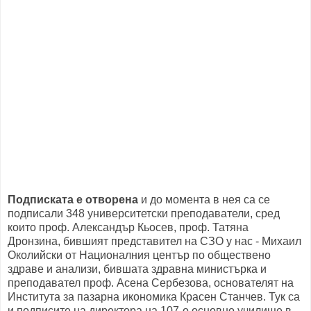
Подписката е отворена
и до момента в нея са се
подписали 348 университетски преподаватели, сред
които проф. Александър Кьосев, проф. Татяна
Дронзина, бившият представител на СЗО у нас - Михаил
Околийски от Националния център по обществено
здраве и анализи, бившата здравна министърка и
преподавател проф. Асена Сербезова, основателят на
Института за пазарна икономика Красен Станчев. Тук са
и подписите на директора на 107-о основно училище в