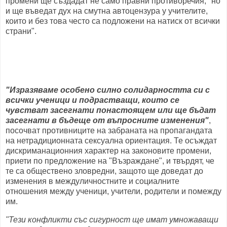
промени ще създадат не само правни противоречия, "но
и ще въведат дух на смутна автоцензура у учителите,
които и без това често са подложени на натиск от всички
страни".
"Изразяваме особено силно солидарността си с
всички ученици и подрастващи, които се
чувстват засегнати понастоящем или ще бъдат
засегнати в бъдеще от въпросните изменения"
,
посочват противниците на забраната на пропагандата
на нетрадиционната сексуална ориентация. Те осъждат
дискриманационния характер на законовите промени,
приети по предложение на "Възраждане", и твърдят, че
те са обществено зловредни, защото ще доведат до
изменения в междуличностните и социалните
отношения между ученици, учители, родители и помежду
им.
"Тези конфликти със сигурност ще имат умножаващи