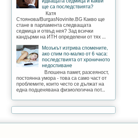
идващата седмица и какви
ще са последствията?
Катя
Стоянова/BurgasNovinite.BG Какво ще
стане в парламента следващата
седмица и отвъд нея? Зад всички
кандърми на ИТН определени от тях ...
Мозъкът изтрива спомените,
ако спим по-малко от 6 часа:
последствията от хроничното
недоспиване
Влошена памет, разсеяност,
постоянна умора - това са само част от
проблемите, които често се дължат на
една подценявана физиологична пот...