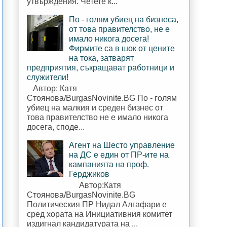
утвърждения. Четете к...
По - голям убиец на бизнеса,
от това правителство, не е
имало никога досега!
Фирмите са в шок от цените
на тока, затварят
предприятия, съкращават работници и
служители!
Автор: Катя
Стоянова/BurgasNovinite.BG По - голям
убиец на малкия и среден бизнес от
това правителство не е имало никога
досега, споде...
Агент на Шесто управление
на ДС е един от ПР-ите на
кампанията на проф.
Герджиков
Автор:Катя
Стоянова/BurgasNovinite.BG
Политическия ПР Нидал Алгафари е
сред хората на Инициативния комитет
издигнал кандидатурата на ...