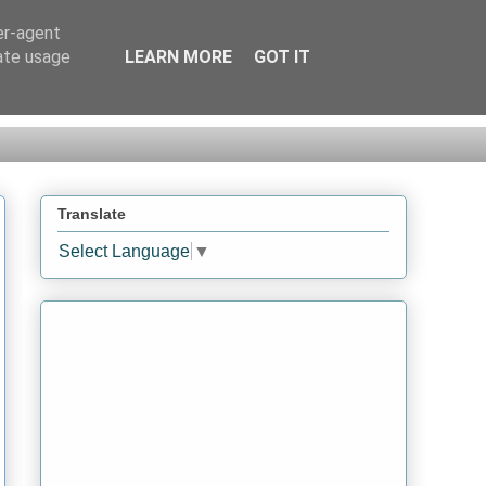
er-agent
rate usage
LEARN MORE
GOT IT
Translate
Select Language
▼