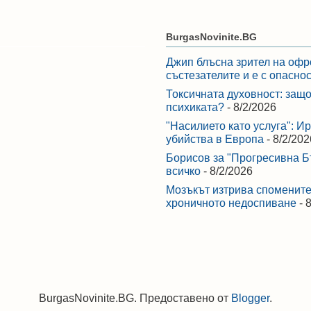
BurgasNovinite.BG
Джип блъсна зрител на офр
състезателите и е с опасно
Токсичната духовност: защо
психиката?
- 8/2/2026
"Насилието като услуга": И
убийства в Европа
- 8/2/202
Борисов за "Прогресивна Бъ
всичко
- 8/2/2026
Мозъкът изтрива спомените,
хроничното недоспиване
- 
BurgasNovinite.BG. Предоставено от
Blogger
.