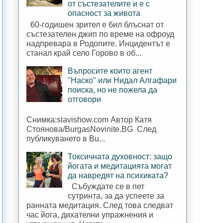
от състезателите и е с
опасност за живота
60-годишен зрител е бил блъснат от
състезателен джип по време на офроуд
надпревара в Родопите. Инцидентът е
станал край село Горово в об...
Въпросите които агент
"Наско" или Нидал Алгафари
поиска, но не пожела да
отговори
Снимка:slavishow.com Автор Катя
Стоянова/BurgasNovinite.BG След
публикуването в Bu...
Токсичната духовност: защо
йогата и медитацията могат
да навредят на психиката?
Събуждате се в пет
сутринта, за да успеете за
ранната медитация. След това следват
час йога, дихателни упражнения и