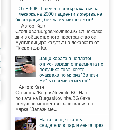
От РЗОК - Плевен превърнаха лична
лекарка на 2000 пациенти в жертва на
бюрокрация, без да им мигне окото!
Автор: Катя
Стоянова/BurgasNovinite.BG От няколко
дни в общественото пространство се
мултиплицира казусът на лекарката от
Плевен д-р Ка...
Защо хората в неплатен
отпуск заради епидемията не
получиха това, което
очакваха по мярка "Запази
ме" за ноември месец?
Автор: Катя
Стоянова/BurgasNovinite.BG На е -
пощата на BurgasNovinite.BG бяха
получени множество запитвания по
мярка "Запази ме...
На какво ще станем
свидетели в парламента през