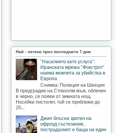
Най - четено през последните 7 дни
"Насилието като услуга":
Иранската мрежа "Фокстрот"
наема момчета за убийства в
Европа
Снимка: Полиция на Швеция
В предградие на Стокхолм мъж, облечен
в черно, се появи от зимната нощ.
Носейки пистолет, той се приближи до
20...
Джип блъсна зрител на
офроуд състезание,
пострадалият е баща на един