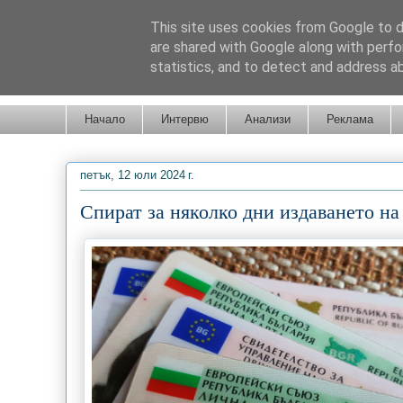
This site uses cookies from Google to de
are shared with Google along with perfo
statistics, and to detect and address a
Новини от Бургас, страната и света!
Начало
Интервю
Анализи
Реклама
петък, 12 юли 2024 г.
Спират за няколко дни издаването н