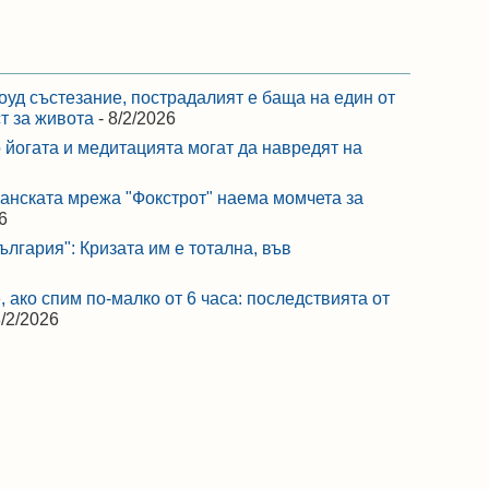
оуд състезание, пострадалият е баща на един от
ст за живота
- 8/2/2026
 йогата и медитацията могат да навредят на
ранската мрежа "Фокстрот" наема момчета за
6
лгария": Кризата им е тотална, във
 ако спим по-малко от 6 часа: последствията от
8/2/2026