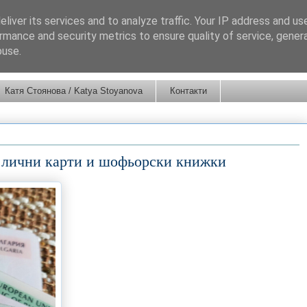
liver its services and to analyze traffic. Your IP address and us
rmance and security metrics to ensure quality of service, gene
buse.
Катя Стоянова / Katya Stoyanova
Контакти
а лични карти и шофьорски книжки