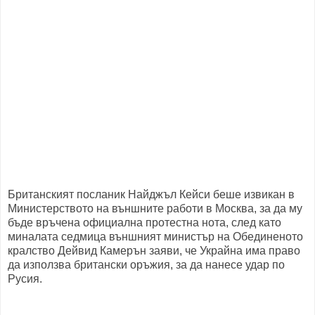
Британският посланик Найджъл Кейси беше извикан в
Министерството на външните работи в Москва, за да му
бъде връчена официална протестна нота, след като
миналата седмица външният министър на Обединеното
кралство Дейвид Камерън заяви, че Украйна има право
да използва британски оръжия, за да нанесе удар по
Русия.