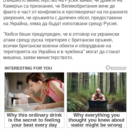
Външното министерство на Русия заяви, че думите на
Камерън са признание, че Великобритания вече де
факто е част от конфликта и противоречат на по-ранните
уверения, че оръжията с далечен обсег, предоставени
на Украйна, няма да бъдат използвани срещу Русия.
"Кейси беше предупреден, че в отговор на украински
атаки срещу руска територия с британски оръжия,
всички британски военни обекти и оборудване на
територията на Украйна и в чужбина" могат да станат
мишена, заяви министерството.