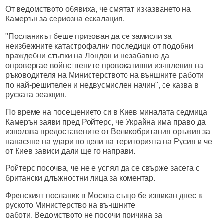
От ведомството обявиха, че смятат изказването на
Камерън за сериозна ескалация.
"Посланикът беше призован да се замисли за
неизбежните катастрофални последици от подобни
враждебни стъпки на Лондон и незабавно да
опровергае войнствените провокативни изявления на
ръководителя на Министерството на външните работи
по най-решителен и недвусмислен начин", се казва в
руската реакция.
По време на посещението си в Киев миналата седмица
Камерън заяви пред Ройтерс, че Украйна има право да
използва предоставените от Великобритания оръжия за
нанасяне на удари по цели на територията на Русия и че
от Киев зависи дали ще го направи.
Ройтерс посочва, че не е успял да се свърже засега с
британски длъжностни лица за коментар.
Френският посланик в Москва също бе извикан днес в
руското Министерство на външните
работи. Ведомството не посочи причина за