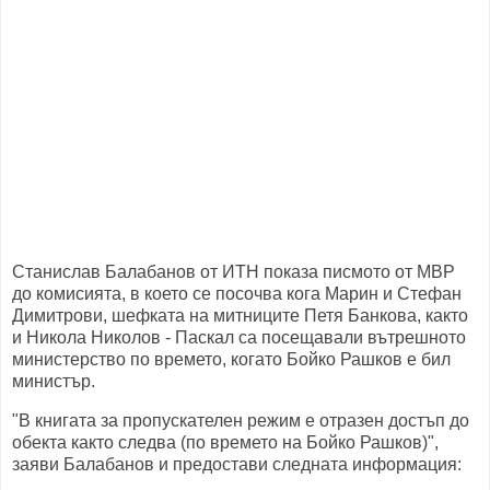
Станислав Балабанов от ИТН показа писмото от МВР
до комисията, в което се посочва кога Марин и Стефан
Димитрови, шефката на митниците Петя Банкова, както
и Никола Николов - Паскал са посещавали вътрешното
министерство по времето, когато Бойко Рашков е бил
министър.
"В книгата за пропускателен режим е отразен достъп до
обекта както следва (по времето на Бойко Рашков)",
заяви Балабанов и предостави следната информация: