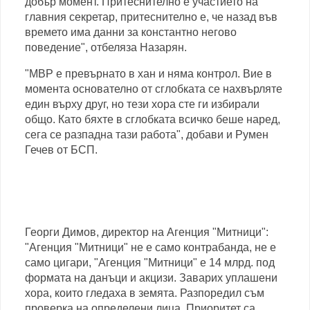
добър момент. Притеснително е участието на
главния секретар, притеснително е, че назад във
времето има данни за константно негово
поведение", отбеляза Назарян.
"МВР е превърнато в хан и няма контрол. Вие в
момента основателно от сглобката се нахвърляте
един върху друг, но тези хора сте ги избирали
общо. Като бяхте в сглобката всичко беше наред,
сега се разпадна тази работа", добави и Румен
Гечев от БСП.
Георги Димов, директор на Агенция "Митници":
"Агенция "Митници" не е само контрабанда, не е
само цигари, "Агенция "Митници" е 14 млрд. под
формата на данъци и акцизи. Заварих уплашени
хора, които гледаха в земята. Разпоредил съм
проверка на определени лица. Приоритет са