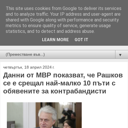
This site uses cookies from Google to deliver its services
and to analyze traffic. Your IP address and user-agent are
shared with Google along with performance and security
metrics to ensure quality of service, generate usage
statistics, and to detect and address abuse.
LEARN MORE
GOT IT
Новини от Бургас, страната и света!
▼
четвъртък, 18 април 2024 г.
Данни от МВР показват, че Рашков
се е срещал най-малко 10 пъти с
обявените за контрабандисти