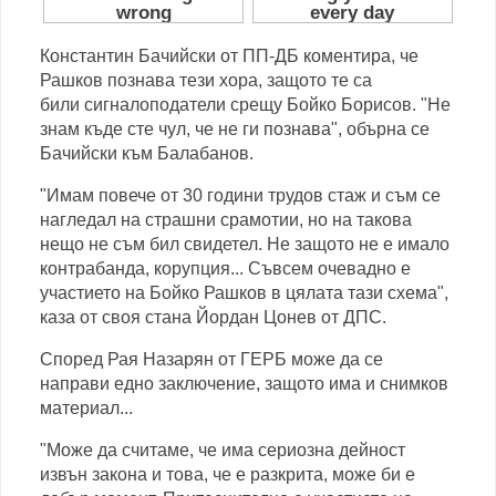
Константин Бачийски от ПП-ДБ коментира, че
Рашков познава тези хора, защото те са
били сигналоподатели срещу Бойко Борисов. "Не
знам къде сте чул, че не ги познава", обърна се
Бачийски към Балабанов.
"Имам повече от 30 години трудов стаж и съм се
нагледал на страшни срамотии, но на такова
нещо не съм бил свидетел. Не защото не е имало
контрабанда, корупция... Съвсем очевадно е
участието на Бойко Рашков в цялата тази схема",
каза от своя стана Йордан Цонев от ДПС.
Според Рая Назарян от ГЕРБ може да се
направи едно заключение, защото има и снимков
материал...
"Може да считаме, че има сериозна дейност
извън закона и това, че е разкрита, може би е