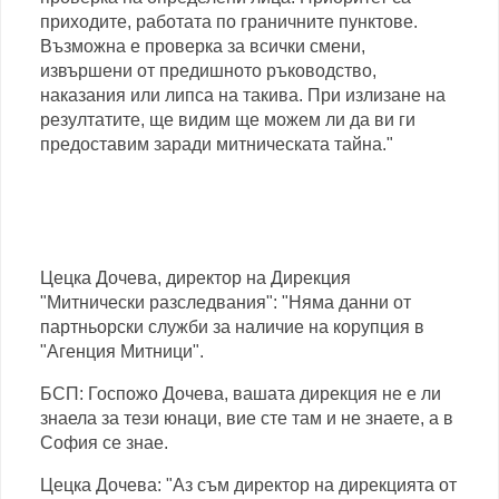
приходите, работата по граничните пунктове.
Възможна е проверка за всички смени,
извършени от предишното ръководство,
наказания или липса на такива. При излизане на
резултатите, ще видим ще можем ли да ви ги
предоставим заради митническата тайна."
Цецка Дочева, директор на Дирекция
"Митнически разследвания": "Няма данни от
партньорски служби за наличие на корупция в
"Агенция Митници".
БСП: Госпожо Дочева, вашата дирекция не е ли
знаела за тези юнаци, вие сте там и не знаете, а в
София се знае.
Цецка Дочева: "Аз съм директор на дирекцията от