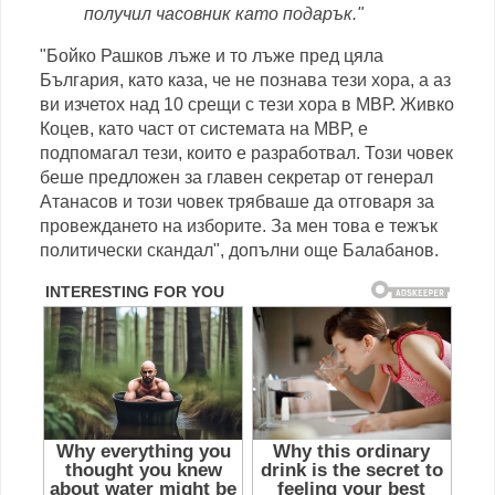
получил часовник като подарък."
"Бойко Рашков лъже и то лъже пред цяла
България, като каза, че не познава тези хора, а аз
ви изчетох над 10 срещи с тези хора в МВР. Живко
Коцев, като част от системата на МВР, е
подпомагал тези, които е разработвал. Този човек
беше предложен за главен секретар от генерал
Атанасов и този човек трябваше да отговаря за
провеждането на изборите. За мен това е тежък
политически скандал", допълни още Балабанов.