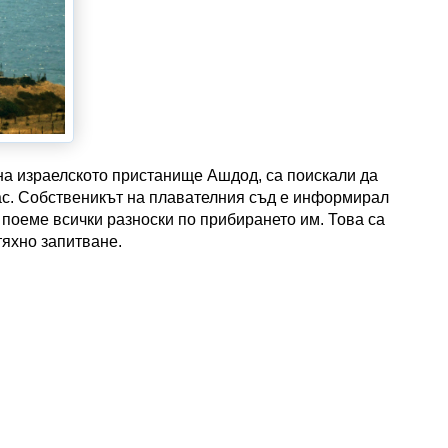
 на израелското пристанище Ашдод, са поискали да
нас. Собственикът на плавателния съд е информирал
 поеме всички разноски по прибирането им. Това са
тяхно запитване.