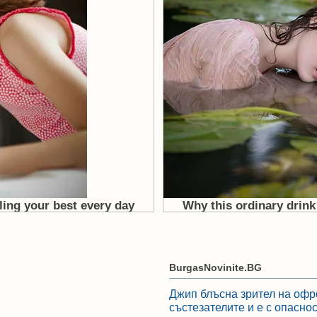
BurgasNovinite.BG
Джип блъсна зрител на офр
състезателите и е с опасно