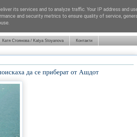
liver its services and to analyze traffic. Your IP address and us
rmance and security metrics to ensure quality of service, gene
buse.
Катя Стоянова / Katya Stoyanova
Контакти
поискаха да се приберат от Ашдот