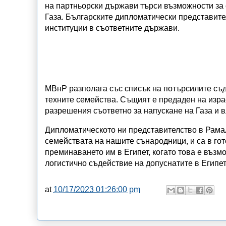
на партньорски държави търси възможности за 
Газа. Българските дипломатически представит
институции в съответните държави.
МВнР разполага със списък на потърсилите съд
техните семейства. Същият е предаден на израе
разрешения съответно за напускане на Газа и в
Дипломатическото ни представителство в Рамал
семействата на нашите сънародници, и са в гот
преминаването им в Египет, когато това е възм
логистично съдействие на допуснатите в Египет
at
10/17/2023 01:26:00 pm