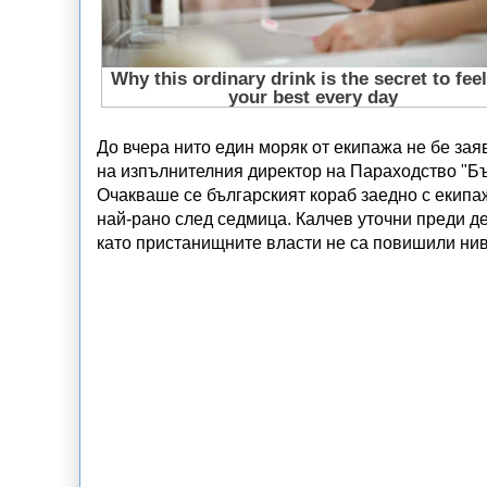
До вчера нито един моряк от екипажа не бе зая
на изпълнителния директор на Параходство "Бъ
Очакваше се българският кораб заедно с екипа
най-рано след седмица. Калчев уточни преди де
като пристанищните власти не са повишили ниво