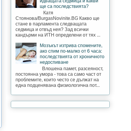
идващата седмица и какви
ще са последствията?
Катя
Стоянова/BurgasNovinite.BG Какво ще
стане в парламента следващата
седмица и отвъд нея? Зад всички
кандърми на ИТН определени от тях ...
Мозъкът изтрива спомените,
ако спим по-малко от 6 часа:
последствията от хроничното
недоспиване
Влошена памет, разсеяност,
постоянна умора - това са само част от
проблемите, които често се дължат на
една подценявана физиологична пот...