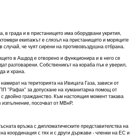
а, в града и в пристанището има оборудвани укрития,
ктомври екипажът е слязъл на пристанището и моряците
 в случай, че чуят сирени на противовъздушна отбрана.
щето в Ашдод е отворено и функционира и в него се
дат разтоварени. Собственикът на кораба пък е уверил,
да и храна.
 намират на територията на Ивицата Газа, зависи от
КПП "Рафах" за допускане на хуманитарна помощ от
и с двойно гражданство. Към настоящия момент такава
 изпълнение, посочват от МВнР.
ъсната връзка с дипломатическите представителства на
сна координация с тях и с други държави - членки на ЕС и