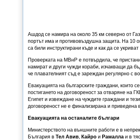
Ашдод се намира на около 35 км северно от Газ
портът има и противовъздушна защита. На 10 о
са били инструктирани къде и как да се укриват
Проверката на МВнР е потвърдила, че пристани
намират и други чужди кораби, изчакващи да бъ
че плавателният съд е зареждан регулярно с во
Евакуацията на българските граждани, които се
постигането на договореност за отваряне на Г
Египет и извеждане на чуждите граждани и тез
договореност не е финализирана и приведена в
Евакуацията на останалите българи
Министерството на външните работи е в непрек
България в
Тел Авив
,
Кайро
и
Рамалла
и в тя