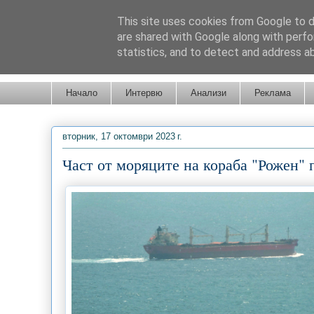
This site uses cookies from Google to de
are shared with Google along with perfo
statistics, and to detect and address a
Новини от Бургас, страната и света!
Начало
Интервю
Анализи
Реклама
вторник, 17 октомври 2023 г.
Част от моряците на кораба "Рожен" 