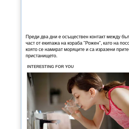
Преди два дни е осъществен контакт между бъл
част от екипажа на кораба "Рожен", като на по
която се намират моряците и са изразени прите
пристанището.