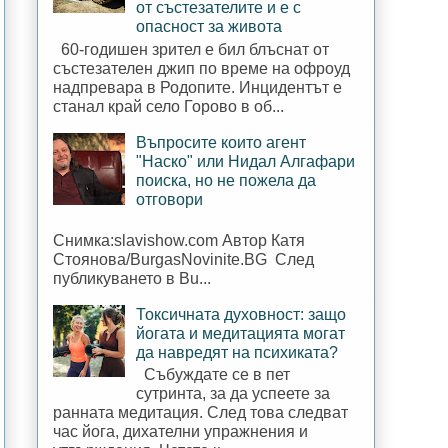
от състезателите и е с
опасност за живота
60-годишен зрител е бил блъснат от
състезателен джип по време на офроуд
надпревара в Родопите. Инцидентът е
станал край село Горово в об...
Въпросите които агент
"Наско" или Нидал Алгафари
поиска, но не пожела да
отговори
Снимка:slavishow.com Автор Катя
Стоянова/BurgasNovinite.BG След
публикуването в Bu...
Токсичната духовност: защо
йогата и медитацията могат
да навредят на психиката?
Събуждате се в пет
сутринта, за да успеете за
ранната медитация. След това следват
час йога, дихателни упражнения и