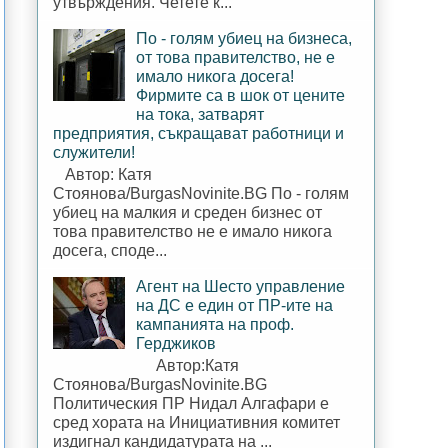
утвърждения. Четете к...
По - голям убиец на бизнеса,
от това правителство, не е
имало никога досега!
Фирмите са в шок от цените
на тока, затварят
предприятия, съкращават работници и
служители!
Автор: Катя
Стоянова/BurgasNovinite.BG По - голям
убиец на малкия и среден бизнес от
това правителство не е имало никога
досега, споде...
Агент на Шесто управление
на ДС е един от ПР-ите на
кампанията на проф.
Герджиков
Автор:Катя
Стоянова/BurgasNovinite.BG
Политическия ПР Нидал Алгафари е
сред хората на Инициативния комитет
издигнал кандидатурата на ...