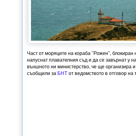
Част от моряците на кораба "Рожен", блокиран
напуснат плавателния съд и да се завърнат у 
външното ни министерство, че ще организира и
съобщили за
БНТ
от ведомството в отговор на 