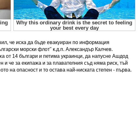
вил, че иска да бъде евакуиран по информация
лгарски морски флот" к.д.п. Александър Калчев.
жа от 14 българи и петима украинци, да напусне Ашдод
н и че за екипажа и за плавателния съд няма риск, тъй
то на опасност и то остава най-ниската степен - първа.