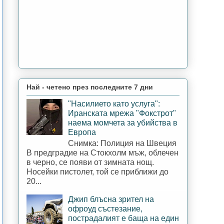
Най - четено през последните 7 дни
"Насилието като услуга":
Иранската мрежа "Фокстрот"
наема момчета за убийства в
Европа
Снимка: Полиция на Швеция
В предградие на Стокхолм мъж, облечен
в черно, се появи от зимната нощ.
Носейки пистолет, той се приближи до
20...
Джип блъсна зрител на
офроуд състезание,
пострадалият е баща на един