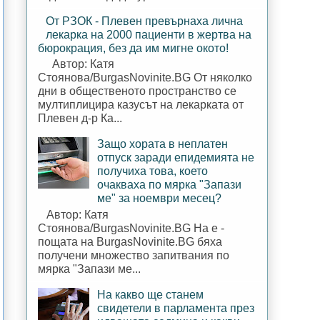
От РЗОК - Плевен превърнаха лична
лекарка на 2000 пациенти в жертва на
бюрокрация, без да им мигне окото!
Автор: Катя
Стоянова/BurgasNovinite.BG От няколко
дни в общественото пространство се
мултиплицира казусът на лекарката от
Плевен д-р Ка...
Защо хората в неплатен
отпуск заради епидемията не
получиха това, което
очакваха по мярка "Запази
ме" за ноември месец?
Автор: Катя
Стоянова/BurgasNovinite.BG На е -
пощата на BurgasNovinite.BG бяха
получени множество запитвания по
мярка "Запази ме...
На какво ще станем
свидетели в парламента през