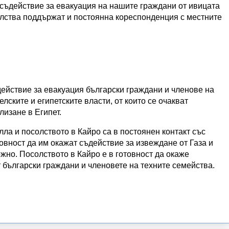
съдействие за евакуация на нашите граждани от ивицата
елства поддържат и постоянна кореспонденция с местните
ействие за евакуация български граждани и членове на
лските и египетските власти, от които се очакват
лизане в Египет.
ла и посолството в Кайро са в постоянен контакт със
овност да им окажат съдействие за извеждане от Газа и
ожно. Посолството в Кайро е в готовност да окаже
 български граждани и членовете на техните семейства.