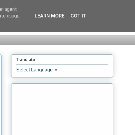
er-agent
rate usage
LEARN MORE
GOT IT
Translate
Select Language
▼