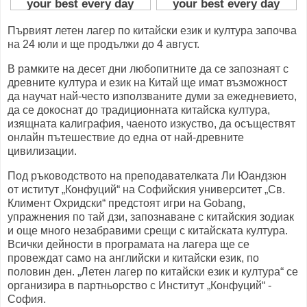
Първият летен лагер по китайски език и култура започва
на 24 юли и ще продължи до 4 август.
В рамките на десет дни любопитните да се запознаят с
древните култура и език на Китай ще имат възможност
да научат най-често използваните думи за ежедневието,
да се докоснат до традиционната китайска култура,
изящната калиграфия, чаеното изкуство, да осъществят
онлайн пътешествие до една от най-древните
цивилизации.
Под ръководството на преподавателката Ли Юандзюн
от иститут „Конфуций“ на Софийския университет „Св.
Климент Охридски“ предстоят игри на Gobang,
упражнения по тай дзи, запознаване с китайския зодиак
и още много незабравими срещи с китайската култура.
Всички дейности в програмата на лагера ще се
провеждат само на английски и китайски език, по
половин ден. „Летен лагер по китайски език и култура“ се
организира в партньорство с Институт „Конфуций“ -
София.