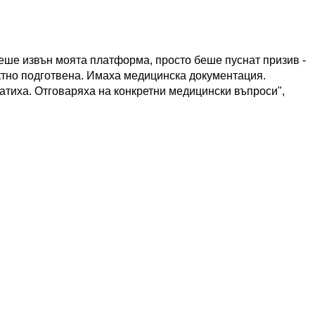
беше извън моята платформа, просто беше пуснат призив -
тно подготвена. Имаха медицинска документация.
атиха. Отговаряха на конкретни медицински въпроси",