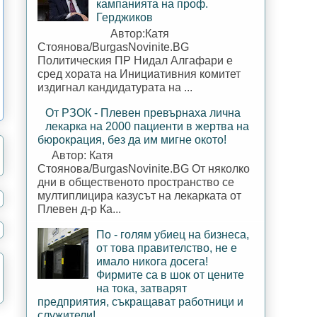
кампанията на проф.
Герджиков
Автор:Катя
Стоянова/BurgasNovinite.BG
Политическия ПР Нидал Алгафари е
сред хората на Инициативния комитет
издигнал кандидатурата на ...
От РЗОК - Плевен превърнаха лична
лекарка на 2000 пациенти в жертва на
бюрокрация, без да им мигне окото!
Автор: Катя
Стоянова/BurgasNovinite.BG От няколко
дни в общественото пространство се
мултиплицира казусът на лекарката от
Плевен д-р Ка...
По - голям убиец на бизнеса,
от това правителство, не е
имало никога досега!
Фирмите са в шок от цените
на тока, затварят
предприятия, съкращават работници и
служители!