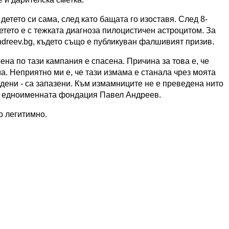
 детето си сама, след като бащата го изоставя. След 8-
етето е с тежката диагноза пилоцистичен астроцитом. За
dreev.bg, където също е публикуван фалшивият призив.
ена по тази кампания е спасена. Причина за това е, че
. Неприятно ми е, че тази измама е станала чрез моята
едени - са запазени. Към измамниците не е преведена нито
 и едноименната фондация Павел Андреев.
о легитимно.