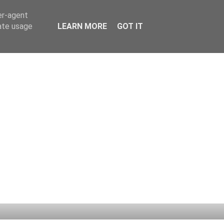
er-agent
rate usage
LEARN MORE
GOT IT