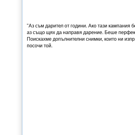
"Аз съм дарител от години. Ако тази кампания 
аз също щях да направя дарение. Беше перфек
Поискахме допълнителни снимки, които ни изпр
посочи той.