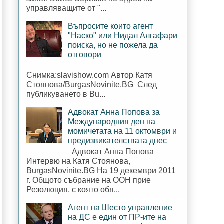
управляващите от "...
Въпросите които агент
"Наско" или Нидал Алгафари
поиска, но не пожела да
отговори
Снимка:slavishow.com Автор Катя
Стоянова/BurgasNovinite.BG След
публикуването в Bu...
Адвокат Анна Попова за
Международния ден на
момичетата на 11 октомври и
предизвикателствата днес
Адвокат Анна Попова
Интервю на Катя Стоянова,
BurgasNovinite.BG На 19 декември 2011
г. Общото събрание на ООН прие
Резолюция, с която обя...
Агент на Шесто управление
на ДС е един от ПР-ите на