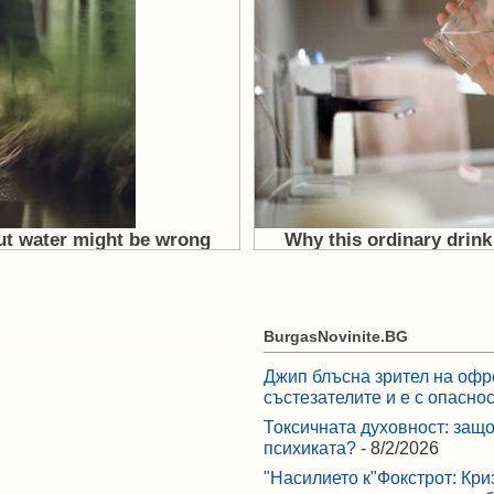
BurgasNovinite.BG
Джип блъсна зрител на офр
състезателите и е с опасно
Токсичната духовност: защо
психиката?
- 8/2/2026
"Насилието к"Фокстрот: Кри