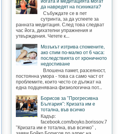
йогата и медитацията могат
да навредят на психиката?
Събуждате се в пет
сутринта, за да успеете за
ранната медитация. След това следват
час йога, дихателни упражнения и
утвърждения. Четете к...
Мозъкът изтрива спомените,
ако спим по-малко от 6 часа:
последствията от хроничното
недоспиване
Влошена памет, разсеяност,
постоянна умора - това са само част от
проблемите, които често се дължат на
една подценявана физиологична пот...
Борисов за "Прогресивна
България": Кризата им е
тотална, във всичко
Кадър:
facebook.com/boyko.borissov.7
"Кризата им е тотална, във всичко" ,
заяви Бойко Борисов по адрес на