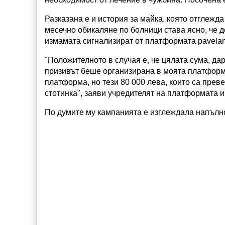
Разказана е и история за майка, която отглежда
месечно обикаляне по болници става ясно, че д
измамата сигнализират от платформата pavelan
"Положителното в случая е, че цялата сума, дар
призивът беше организирана в моята платформа
платформа, но тези 80 000 лева, които са прев
стотинка", заяви учредителят на платформата
По думите му кампанията е изглеждала напълн