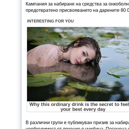
Кампания за набиране на средства за онкоболн
предотвратено присвояването на дарените 80 
В различни групи е публикуван призив за набир
необходимост от лечение в чужбина. Посочена е