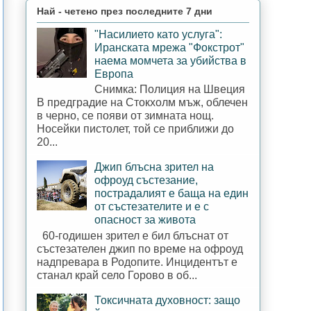
Най - четено през последните 7 дни
"Насилието като услуга":
Иранската мрежа "Фокстрот"
наема момчета за убийства в
Европа
Снимка: Полиция на Швеция
В предградие на Стокхолм мъж, облечен
в черно, се появи от зимната нощ.
Носейки пистолет, той се приближи до
20...
Джип блъсна зрител на
офроуд състезание,
пострадалият е баща на един
от състезателите и е с
опасност за живота
60-годишен зрител е бил блъснат от
състезателен джип по време на офроуд
надпревара в Родопите. Инцидентът е
станал край село Горово в об...
Токсичната духовност: защо