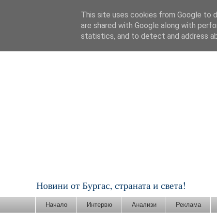
This site uses cookies from Google to de
are shared with Google along with perfo
statistics, and to detect and address a
Новини от Бургас, страната и света!
Начало
Интервю
Анализи
Реклама