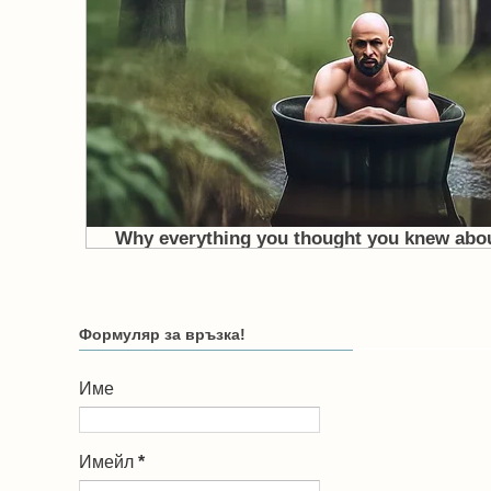
Формуляр за връзка!
Име
Имейл
*