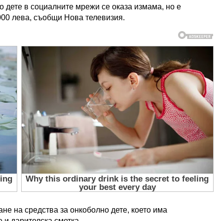
о дете в социалните мрежи се оказа измама, но е
000 лева, съобщи Нова телевизия.
ане на средства за онкоболно дете, което има
 и дарителска сметка.