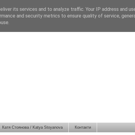
liver its services and to analyze traffic. Your IP address and us
rmance and security metrics to ensure quality of service, gene
buse.
Катя Стоянова / Katya Stoyanova
Контакти