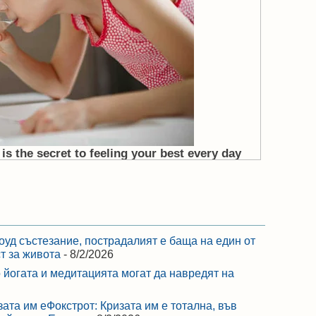
оуд състезание, пострадалият е баща на един от
ст за живота
- 8/2/2026
 йогата и медитацията могат да навредят на
зата им еФокстрот: Кризата им е тотална, във