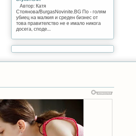
Автор: Катя
Стоянова/BurgasNovinite.BG По - голям
убиец на малкия и среден бизнес от
това правителство не е имало никога
досега, споде...