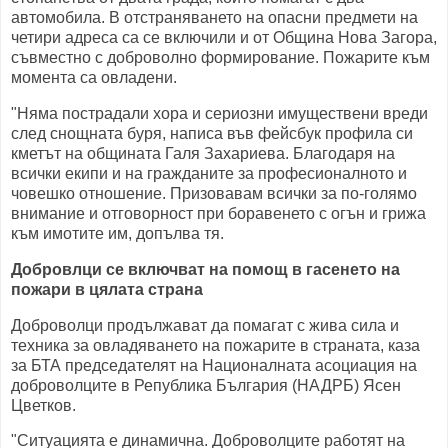
автомобила. В отстраняването на опасни предмети на
четири адреса са се включили и от Община Нова Загора,
съвместно с доброволно формирование. Пожарите към
момента са овладени.
"Няма пострадали хора и сериозни имуществени вреди
след снощната буря, написа във фейсбук профила си
кметът на общината Галя Захариева. Благодаря на
всички екипи и на гражданите за професионалното и
човешко отношение. Призовавам всички за по-голямо
внимание и отговорност при боравенето с огън и грижа
към имотите им, допълва тя.
Добровлци се включват на помощ в гасенето на
пожари в цялата страна
Доброволци продължават да помагат с жива сила и
техника за овладяването на пожарите в страната, каза
за БТА председателят на Националната асоциация на
доброволците в Република България (НАДРБ) Ясен
Цветков.
"Ситуацията е динамична. Доброволците работят на