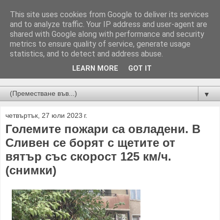
This site uses cookies from Google to deliver its services
and to analyze traffic. Your IP address and user-agent are
shared with Google along with performance and security
metrics to ensure quality of service, generate usage
statistics, and to detect and address abuse.
LEARN MORE
GOT IT
Новини от Бургас, страната и света!
▼
четвъртък, 27 юли 2023 г.
Големите пожари са овладени. В
Сливен се борят с щетите от
вятър със скорост 125 км/ч.
(снимки)