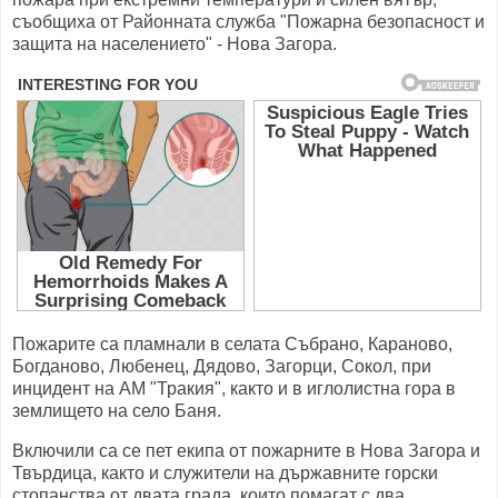
съобщиха от Районната служба "Пожарна безопасност и
защита на населението" - Нова Загора.
Пожарите са пламнали в селата Събрано, Караново,
Богданово, Любенец, Дядово, Загорци, Сокол, при
инцидент на АМ "Тракия", както и в иглолистна гора в
землището на село Баня.
Включили са се пет екипа от пожарните в Нова Загора и
Твърдица, както и служители на държавните горски
стопанства от двата града, които помагат с два