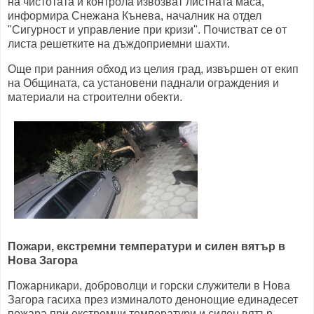
на чистотата и контрола извозват листната маса,
информира Снежана Кънева, началник на отдел
"Сигурност и управление при кризи". Почистват се от
листа решетките на дъждоприемни шахти.
Още при ранния обход из целия град, извършен от екип
на Общината, са установени паднали ограждения и
материали на строителни обекти.
Пожари, екстремни температури и силен вятър в
Нова Загора
Пожарникари, доброволци и горски служители в Нова
Загора гасиха през изминалото денонощие единадесет
пожара при екстремни температури и силен вятър,