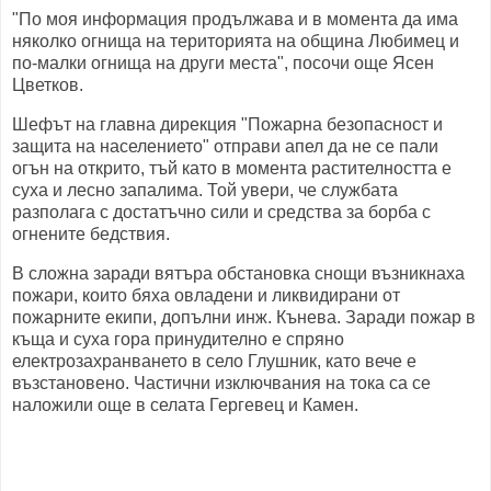
"По моя информация продължава и в момента да има
няколко огнища на територията на община Любимец и
по-малки огнища на други места", посочи още Ясен
Цветков.
Шефът на главна дирекция "Пожарна безопасност и
защита на населението" отправи апел да не се пали
огън на открито, тъй като в момента растителността е
суха и лесно запалима. Той увери, че службата
разполага с достатъчно сили и средства за борба с
огнените бедствия.
В сложна заради вятъра обстановка снощи възникнаха
пожари, които бяха овладени и ликвидирани от
пожарните екипи, допълни инж. Кънева. Заради пожар в
къща и суха гора принудително е спряно
електрозахранването в село Глушник, като вече е
възстановено. Частични изключвания на тока са се
наложили още в селата Гергевец и Камен.