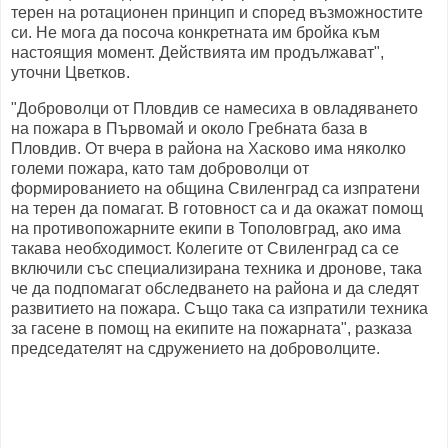
терен на ротационен принцип и според възможностите
си. Не мога да посоча конкретната им бройка към
настоящия момент. Действията им продължават",
уточни Цветков.
"Доброволци от Пловдив се намесиха в овладяването
на пожара в Първомай и около Гребната база в
Пловдив. От вчера в района на Хасково има няколко
големи пожара, като там доброволци от
формированието на община Свиленград са изпратени
на терен да помагат. В готовност са и да окажат помощ
на противопожарните екипи в Тополовград, ако има
такава необходимост. Колегите от Свиленград са се
включили със специализирана техника и дронове, така
че да подпомагат обследването на района и да следят
развитието на пожара. Също така са изпратили техника
за гасене в помощ на екипите на пожарната", разказа
председателят на сдружението на доброволците.