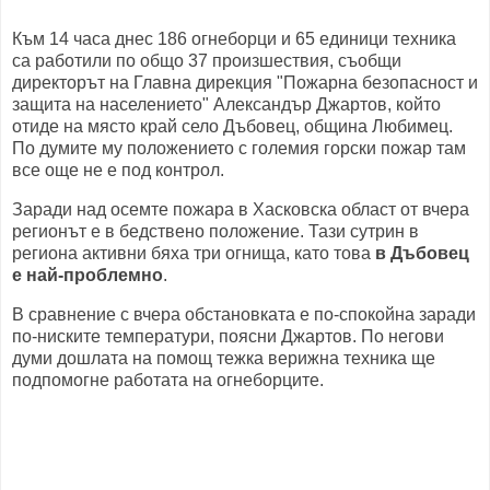
Към 14 часа днес 186 огнеборци и 65 единици техника
са работили по общо 37 произшествия, съобщи
директорът на Главна дирекция "Пожарна безопасност и
защита на населението" Александър Джартов, който
отиде на място край село Дъбовец, община Любимец.
По думите му положението с големия горски пожар там
все още не е под контрол.
Заради над осемте пожара в Хасковска област от вчера
регионът е в бедствено положение. Тази сутрин в
региона активни бяха три огнища, като това
в Дъбовец
е най-проблемно
.
В сравнение с вчера обстановката е по-спокойна заради
по-ниските температури, поясни Джартов. По негови
думи дошлата на помощ тежка верижна техника ще
подпомогне работата на огнеборците.