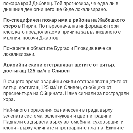
пожара край Дъбовец. Той прогнозира, че едва ли в
днешния ден огнището ще бъде локализирано.
По-специфичен пожар има в района на Жабешкото
езеро
в Пирин. По първоначална информация гори
клек, като предполагаема причина за възникването е
мълния, посочи Джартов.
Пожарите в областите Бургас и Пловдив вече са
локализирани.
Аварийни екипи отстраняват щетите от вятър,
достигащ 125 км/ч в Сливен
В същото време аварийни екипи отстраняват щетите от
вятър, достигащ 125 км/ч в Сливен, съобщиха от
пресцентъра на Общината. Няма сигнали за пострадали
хора.
Най-много поражения са нанесени в града върху
зелената система, зеленчукови и цветни градини.
Паднали са дървета върху автомобили, суховършия и
клони - върху уличните и тротоарните платна. Екипите