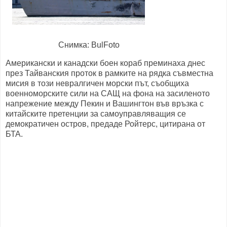
Снимка: BulFoto
Американски и канадски боен кораб преминаха днес
през Тайванския проток в рамките на рядка съвместна
мисия в този невралгичен морски път, съобщиха
военноморските сили на САЩ на фона на засиленото
напрежение между Пекин и Вашингтон във връзка с
китайските претенции за самоуправляващия се
демократичен остров, предаде Ройтерс, цитирана от
БТА.