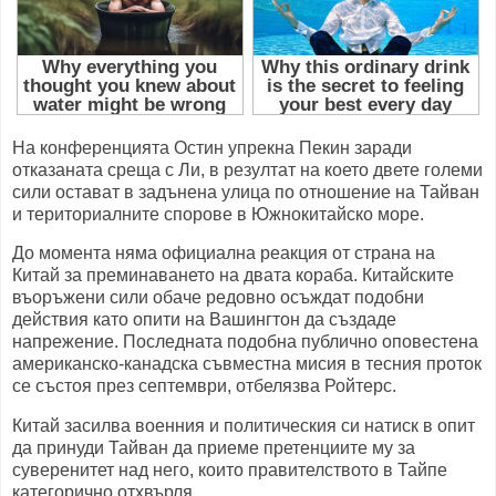
На конференцията Остин упрекна Пекин заради
отказаната среща с Ли, в резултат на което двете големи
сили остават в задънена улица по отношение на Тайван
и териториалните спорове в Южнокитайско море.
До момента няма официална реакция от страна на
Китай за преминаването на двата кораба. Китайските
въоръжени сили обаче редовно осъждат подобни
действия като опити на Вашингтон да създаде
напрежение. Последната подобна публично оповестена
американско-канадска съвместна мисия в тесния проток
се състоя през септември, отбелязва Ройтерс.
Китай засилва военния и политическия си натиск в опит
да принуди Тайван да приеме претенциите му за
суверенитет над него, които правителството в Тайпе
категорично отхвърля.