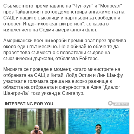
Съвместното преминаване на "Чун-хун" и "Монреал"
през Тайванския проток демонстрира ангажимента на
САЩ и нашите съюзници и партньори за свободен и
отворен Индо-тихоокеански регион", се казва в
изявлението на Седми американски флот.
Американски военни кораби преминават през пролива
около един път месечно. Не е обичайно обаче те да
правят това съвместно с плавателни съдове на
съюзнически държави, отбелязва Ройтерс.
Мисията се проведе в момент, когато министрите на
отбраната на САЩ и Китай, Лойд Остин и Лин Шанфу,
участват в голямата среща на високо равнище в
областта на отбраната и сигурността в Азия "Диалог
Шангри-Ла" този уикенд в Сингапур.