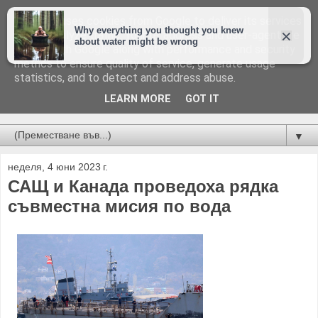
This site uses cookies from Google to deliver its services
and to analyze traffic. Your IP address and user-agent are
shared with Google along with performance and security
metrics to ensure quality of service, generate usage
statistics, and to detect and address abuse.
LEARN MORE
GOT IT
Новини от Бургас, страната и света!
▼
неделя, 4 юни 2023 г.
САЩ и Канада проведоха рядка
съвместна мисия по вода