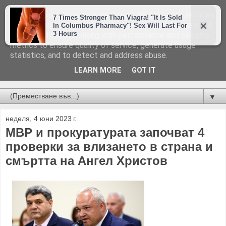
This site uses cookies from Google to deliver its services
and to analyze traffic. Your IP address and user-agent are
shared with Google along with performance and security
metrics to ensure quality of service, generate usage
statistics, and to detect and address abuse.
LEARN MORE
GOT IT
Новини от Бургас, страната и света!
▼
неделя, 4 юни 2023 г.
МВР и прокуратурата започват 4
проверки за влизането в страна и
смъртта на Ангел Христов