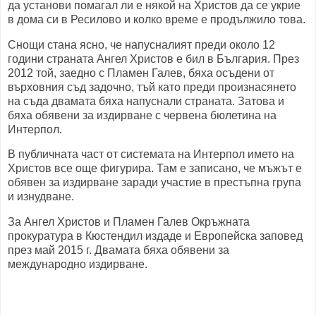
да установи помагал ли е някой на Христов да се укрие
в дома си в Ресилово и колко време е продължило това.
Снощи стана ясно, че напусналият преди около 12
години страната Ангел Христов е бил в България. През
2012 той, заедно с Пламен Галев, бяха осъдени от
върховния съд задочно, тъй като преди произнасянето
на съда двамата бяха напуснали страната. Затова и
бяха обявени за издирване с червена бюлетина на
Интерпол.
В публичната част от системата на Интерпол името на
Христов все още фигурира. Там е записано, че мъжът е
обявен за издирване заради участие в престъпна група
и изнудване.
За Ангел Христов и Пламен Галев Окръжната
прокуратура в Кюстендил издаде и Европейска заповед
през май 2015 г. Двамата бяха обявени за
международно издирване.