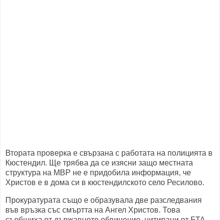
Втората проверка е свързана с работата на полицията в
Кюстендил. Ще трябва да се изясни защо местната
структура на МВР не е придобила информация, че
Христов е в дома си в кюстендилското село Ресилово.
Прокуратурата също е образувала две разследвания
във връзка със смъртта на Ангел Христов. Това
съобщиха от държавното обвинение, цитирани от БТА.