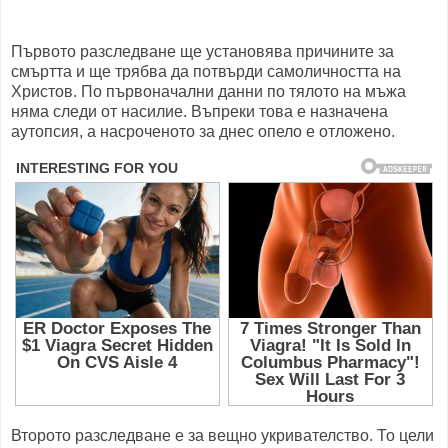
Първото разследване ще установява причините за
смъртта и ще трябва да потвърди самоличността на
Христов. По първоначални данни по тялото на мъжа
няма следи от насилие. Въпреки това е назначена
аутопсия, а насроченото за днес опело е отложено.
Второто разследване е за вещно укривателство. То цели