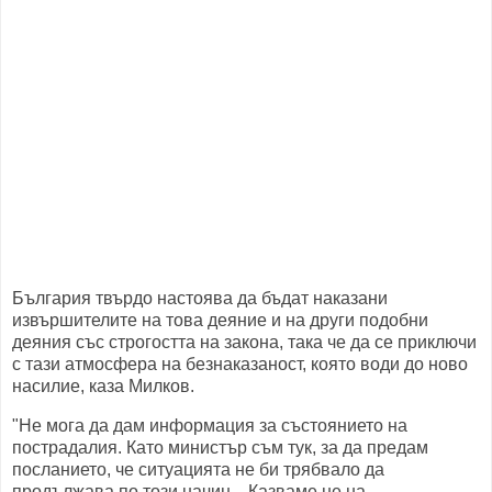
България твърдо настоява да бъдат наказани
извършителите на това деяние и на други подобни
деяния със строгостта на закона, така че да се приключи
с тази атмосфера на безнаказаност, която води до ново
насилие, каза Милков.
"Не мога да дам информация за състоянието на
пострадалия. Като министър съм тук, за да предам
посланието, че ситуацията не би трябвало да
продължава по този начин... Казваме не на