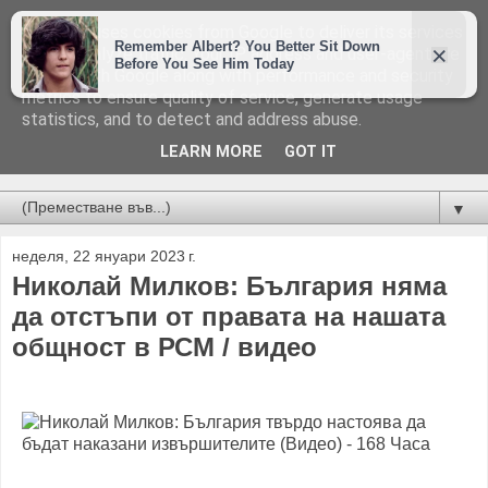
This site uses cookies from Google to deliver its services
and to analyze traffic. Your IP address and user-agent are
shared with Google along with performance and security
metrics to ensure quality of service, generate usage
statistics, and to detect and address abuse.
LEARN MORE
GOT IT
Новини от Бургас, страната и света!
▼
неделя, 22 януари 2023 г.
Николай Милков: България няма
да отстъпи от правата на нашата
общност в РСМ / видео