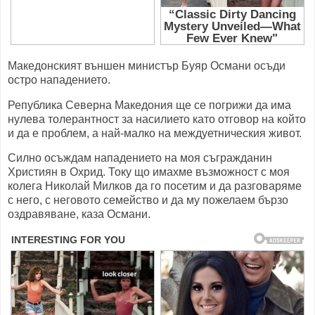
Македонският външен министър Буяр Османи осъди
остро нападението.
Република Северна Македония ще се погрижи да има
нулева толерантност за насилието като отговор на който
и да е проблем, а най-малко на междуетническия живот.
Силно осъждам нападението на моя съгражданин
Християн в Охрид. Току що имахме възможност с моя
колега Николай Милков да го посетим и да разговаряме
с него, с неговото семейство и да му пожелаем бързо
оздравяване, каза Османи.