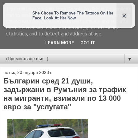
This site uses cookies from Google to deliver its services
and to analyze traffic. Your IP address and user-agent are
shared with Google along with performance and security
metrics to ensure quality of service, generate usage
statistics, and to detect and address abuse.
LEARN MORE
GOT IT
Новини от Бургас, страната и света!
▼
петък, 20 януари 2023 г.
Българин сред 21 души,
задържани в Румъния за трафик
на мигранти, взимали по 13 000
евро за "услугата"