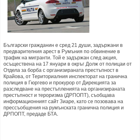
Български гражданин е сред 21 души, задържани в
предварителния арест в Румъния по обвинение в
трафик на мигранти. Той е задържан след акция,
осъществена на 17 януари в окръг Долж от полицаи от
Отдела за борба с организираната престъпност в
Крайова, от Териториалния инспекторат на гранична
полиция в Гюргево и прокурор от Дирекцията за
разследване на престъпленията на организираната
престъпност и тероризма (ДРПОПТ), съобщава
информационният сайт Зиаре, като се позовава на
прессъобщения на румънската гранична полиция и
ДРПОПТ, предаде БТА.