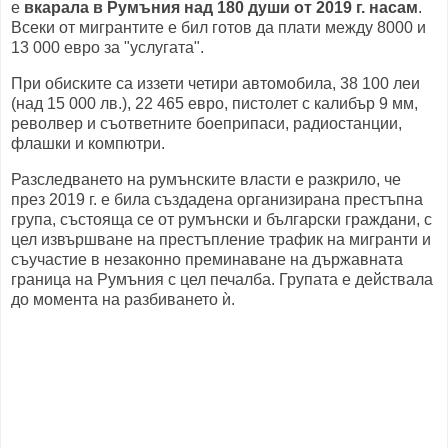
е
вкарала в Румъния над 180 души от 2019 г. насам
.
Всеки от мигрантите е бил готов да плати между 8000 и
13 000 евро за "услугата".
При обиските са иззети четири автомобила, 38 100 леи
(над 15 000 лв.), 22 465 евро, пистолет с калибър 9 мм,
револвер и съответните боеприпаси, радиостанции,
флашки и компютри.
Разследването на румънските власти е разкрило, че
през 2019 г. е била създадена организирана престъпна
група, състояща се от румънски и български граждани, с
цел извършване на престъпление трафик на мигранти и
съучастие в незаконно преминаване на държавната
граница на Румъния с цел печалба. Групата е действала
до момента на разбиването ѝ.