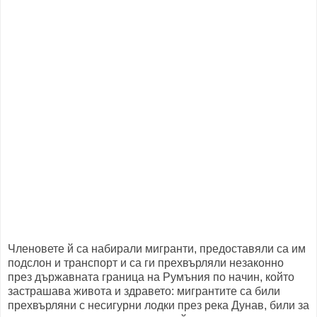
Членовете й са набирали мигранти, предоставяли са им
подслон и транспорт и са ги прехвърляли незаконно
през държавната граница на Румъния по начин, който
застрашава живота и здравето: мигрантите са били
прехвърляни с несигурни лодки през река Дунав, били за