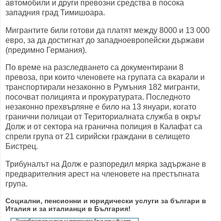
автомобили и други превозни средства в посока
западния град Тимишоара.
Мигрантите били готови да платят между 8000 и 13 000
евро, за да достигнат до западноевропейски държави
(предимно Германия).
По време на разследването са документирани 8
превоза, при които членовете на групата са вкарали и
транспортирали незаконно в Румъния 182 мигранти,
посочват полицията и прокуратурата. Последното
незаконно прехвърляне е било на 13 януари, когато
гранични полицаи от Териториалната служба в окръг
Долж и от сектора на гранична полиция в Калафат са
спрели група от 21 сирийски граждани в селището
Бистрец.
Трибуналът на Долж е разпоредил мярка задържане в
предварителния арест на членовете на престъпната
група.
Социални, пенсионни и юридически услуги за българи в
Италия и за италианци в България!