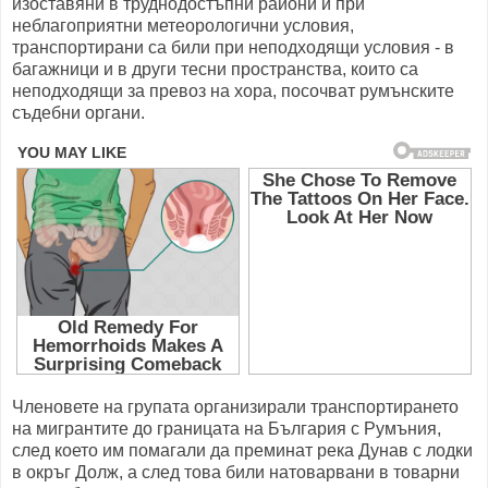
изоставяни в труднодостъпни райони и при
неблагоприятни метеорологични условия,
транспортирани са били при неподходящи условия - в
багажници и в други тесни пространства, които са
неподходящи за превоз на хора, посочват румънските
съдебни органи.
Членовете на групата организирали транспортирането
на мигрантите до границата на България с Румъния,
след което им помагали да преминат река Дунав с лодки
в окръг Долж, а след това били натоварвани в товарни