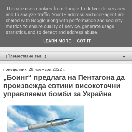
This site uses cookies from Google to deliver its services
and to analyze traffic. Your IP address and user-agent are
shared with Google along with performance and security
metrics to ensure quality of service, generate usage
statistics, and to detect and address abuse.
LEARN MORE
GOT IT
Новини от Бургас, страната и света!
▼
понеделник, 28 ноември 2022 г.
„Боинг“ предлага на Пентагона да
произвежда евтини високоточни
управляеми бомби за Украйна