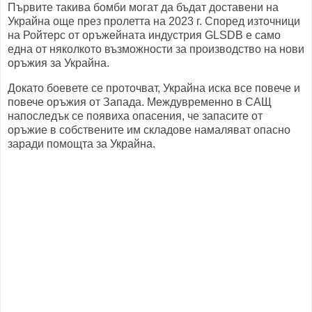
Първите такива бомби могат да бъдат доставени на
Украйна още през пролетта на 2023 г. Според източници
на Ройтерс от оръжейната индустрия GLSDB е само
една от няколкото възможности за производство на нови
оръжия за Украйна.
Докато боевете се проточват, Украйна иска все повече и
повече оръжия от Запада. Междувременно в САЩ
напоследък се появиха опасения, че запасите от
оръжие в собствените им складове намаляват опасно
заради помощта за Украйна.