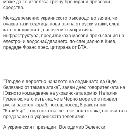
може да се използва срещу бронирани превозни
средства.
Междувременно украинското ръководство заяви, че
очаква тази седмица нова вълна от руски атаки, след
като предишните, насочени към критична
инфраструктура, предизвикаха масови прекъсвания на
електро- и водоснабдяването, по-специално в Киев,
предаде Франс прес, цитирана от БТА.
"Твърде е вероятно началото на седмицата да бъде
белязано от такава атака", заяви днес говорителката на
Южното командване на украинската армия Наталия
Гуменюк, като изтъкна, че в Черно море се е появил
руски ракетен кораб, носещ носещ 8 ракети тип
"Калибър". Това показва, че тече подготовка, посочи тя в
предаване на украинската телевизия.
А украинският президент Володимир Зеленски