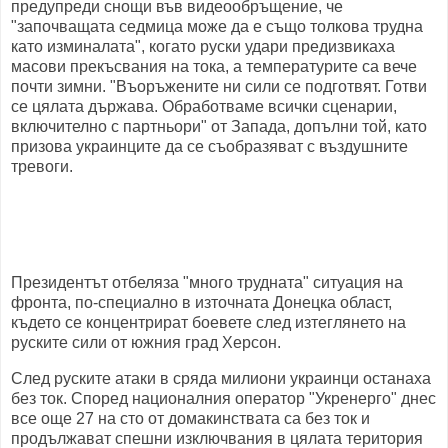
предупреди снощи във видеообръщение, че
"започващата седмица може да е също толкова трудна
като изминалата", когато руски удари предизвикаха
масови прекъсвания на тока, а температурите са вече
почти зимни. "Въоръжените ни сили се подготвят. Готви
се цялата държава. Обработваме всички сценарии,
включително с партньори" от Запада, допълни той, като
призова украинците да се съобразяват с въздушните
тревоги.
Президентът отбеляза "много трудната" ситуация на
фронта, по-специално в източната Донецка област,
където се концентрират боевете след изтеглянето на
руските сили от южния град Херсон.
След руските атаки в сряда милиони украинци останаха
без ток. Според националния оператор "Укренерго" днес
все още 27 на сто от домакинствата са без ток и
продължават спешни изключвания в цялата територия