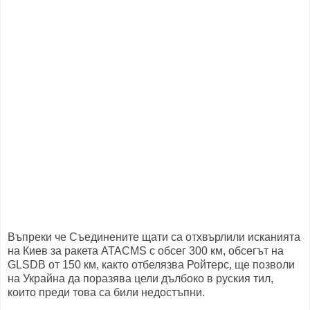
Въпреки че Съединените щати са отхвърлили исканията
на Киев за ракета ATACMS с обсег 300 км, обсегът на
GLSDB от 150 км, както отбелязва Ройтерс, ще позволи
на Украйна да поразява цели дълбоко в руския тил,
които преди това са били недостъпни.