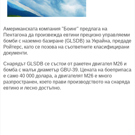
Американската компания "Боинг" предлага на
Пентагона да произвежда евтини прецизно управляеми
бомби с наземно базиране (GLSDB) за Украйна, предаде
Ройтерс, като се позова на съответните класифицирани
документи.
Снарядът GLSDB се състои от ракетен двигател M26 и
бомба с малък диаметър GBU-39. Цената на боеприпаса
е само 40 000 долара, а двигателят М26 е много
разпространен, което прави производството на снаряда
евтино и лесно достъпно.