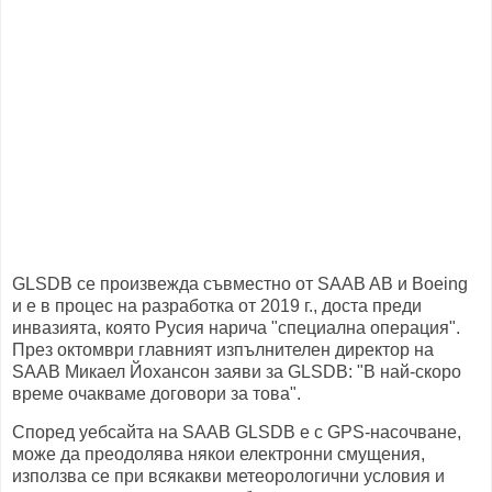
GLSDB се произвежда съвместно от SAAB AB и Boeing
и е в процес на разработка от 2019 г., доста преди
инвазията, която Русия нарича "специална операция".
През октомври главният изпълнителен директор на
SAAB Микаел Йохансон заяви за GLSDB: "В най-скоро
време очакваме договори за това".
Според уебсайта на SAAB GLSDB е с GPS-насочване,
може да преодолява някои електронни смущения,
използва се при всякакви метеорологични условия и