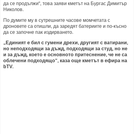
да се продължи“, това заяви кметът на Бургас Димитър
Николов.
По думите му в сутрешните часове момчетата с
дроновете са отишли, да заредят батериите и по-късно
да се започне пак издирването.
„Единият е бил с гумени дрехи, другият с ватирани,
но неподходящи за дъжд, подходящи за студ, но не
и за дъжд, което е основното притеснение, че не са
облечени подходящо“, каза още кметът в ефира на
bTV.