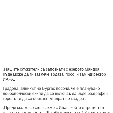
„Нашите служители са запознати с езерото Мандра.
Къде може да ги завлече водата, посочи зам.-директор
ИАРА.
Градоначалникът на Бургас посочи, че е планувано
доброволчески екипи да се включат, да бъде разграфен
теренът и да се обикаля квадрат по квадрат.
„Преди малко се свързахме с Иван, който е третият от
групата на момчетата. Ще обиколим тези 7-8 точки, които