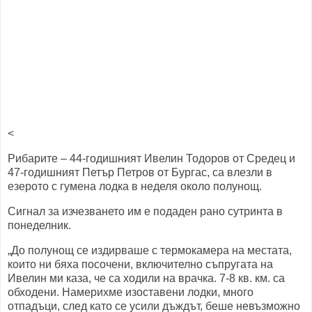
<
Рибарите – 44-годишният Ивелин Тодоров от Средец и
47-годишният Петър Петров от Бургас, са влезли в
езерото с гумена лодка в неделя около полунощ.
Сигнал за изчезването им е подаден рано сутринта в
понеделник.
„До полунощ се издирваше с термокамера на местата,
които ни бяха посочени, включително съпругата на
Ивелин ми каза, че са ходили на врачка. 7-8 кв. км. са
обходени. Намерихме изоставени лодки, много
отпадъци, след като се усили дъждът, беше невъзможно