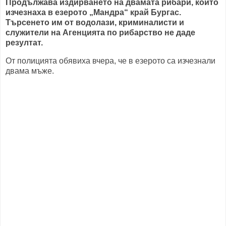
Продължава издирването на двамата рибари, които
изчезнаха в езерото „Мандра“ край Бургас.
Търсенето им от водолази, криминалисти и
служители на Агенцията по рибарство не даде
резултат.
От полицията обявиха вчера, че в езерото са изчезнали
двама мъже.