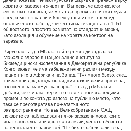
данни показват, че маймунската шарка се пренася върху
хората от заразени животни. Въпреки, че африкански
експерти признават, че могат да пропускат някои случаи
сред хомосексуални и бисексуални мъже, предвид
ограниченото наблюдение и стигматизацията на ЛГБТ
обществото, властите разчитат на стандартни мерки,
като изолация и обучение на хората за контрол на
заразата.
Вирусологът д-р Мбала, който ръководи отдела за
глобално здраве в Националния институт за
биомедицински изследвания в Демократична република
Конго, заяви, че има забележителни разлики между
пациентите в Африка и на Запад. "Тук много бързо, след
три-четири дни, виждаме видими кожни лезии при хора,
изложени на маймунска шарка", каза д-р Мбала и
добави, че е малко вероятно човек с толкова видими
промени по кожата да излезе на публично място, като
така се предотвратява по-нататъшното
разпространение. Но във Великобритания и САЩ
лекарите са наблюдавали някои заразени хора, които
имат само една или две кожни лезии, често в областта
на гениталиите, заяви той. "Не бихте забелязали това,