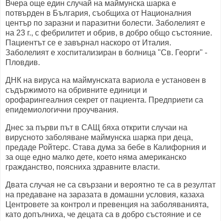
Вчера още един случай на маймунска шарка е
потвърден в България, съобщиха от Националния
център по заразни и паразитни болести. Заболелият е
на 23 г., с фебрилитет и обрив, в добро общо състояние.
Пациентът се е завърнал наскоро от Италия.
Заболелият е хоспитализиран в болница "Св. Георги" -
Пловдив.
ДНК на вируса на маймунската вариола е установен в
съдържимото на обривните единици и
орофарингеалния секрет от пациента. Предприети са
епидемиологични проучвания.
Днес за първи път в САЩ бяха открити случаи на
вирусното заболяване маймунска шарка при деца,
предаде Ройтерс. Става дума за бебе в Калифорния и
за още едно малко дете, което няма американско
гражданство, поясниха здравните власти.
Двата случая не са свързани и вероятно те са в резултат
на предаване на заразата в домашни условия, казаха
Центровете за контрол и превенция на заболяванията,
като допълниха, че децата са в добро състояние и се