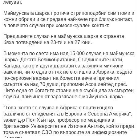
лекуват.
Маймунската шарка протича с грипоподобни симптоми и
кожни обриви и се предава най-вече при близък контакт,
в повечето случаи при хомосексуален контакт.
Предишните случаи на маймунска шарка в страната
бяха потвърдени на 23-ти и на 27 юни.
В момента по света има над 15 000 случая на маймунска
шарка. Докато Великобритания, Съединените щати,
Канада, както и други държави са закупили милиони
ваксини, нито една от тях не е отишла в Африка, където
по-сериозен вариант на болестта вече е причинил
смъртта на над 70 души, припомни Асошиейтед прес.
Нито една от богатите страни не е съобщила за смъртен
случаи, причинен от заразяване с маймунска шарка.
"Това, което се случва в Африка е почти изцяло
различно от епидемията в Европа и Северна Америка",
заяви д-р Пол Хънтър, професор по медицина в
британския Университет на Източна Англия, който преди
това е съветвал СЗО по въпросите за инфекциозните