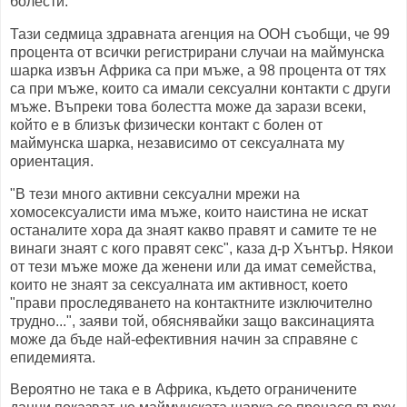
болести.
Тази седмица здравната агенция на ООН съобщи, че 99
процента от всички регистрирани случаи на маймунска
шарка извън Африка са при мъже, а 98 процента от тях
са при мъже, които са имали сексуални контакти с други
мъже. Въпреки това болестта може да зарази всеки,
който е в близък физически контакт с болен от
маймунска шарка, независимо от сексуалната му
ориентация.
"В тези много активни сексуални мрежи на
хомосексуалисти има мъже, които наистина не искат
останалите хора да знаят какво правят и самите те не
винаги знаят с кого правят секс", каза д-р Хънтър. Някои
от тези мъже може да женени или да имат семейства,
които не знаят за сексуалната им активност, което
"прави проследяването на контактните изключително
трудно...", заяви той, обяснявайки защо ваксинацията
може да бъде най-ефективния начин за справяне с
епидемията.
Вероятно не така е в Африка, където ограничените