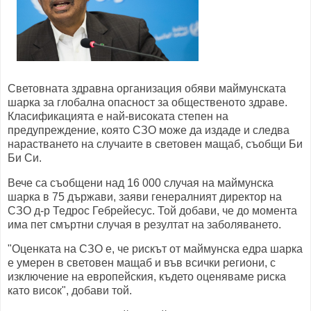
Световната здравна организация обяви маймунската
шарка за глобална опасност за общественото здраве.
Класификацията е най-високата степен на
предупреждение, която СЗО може да издаде и следва
нарастването на случаите в световен мащаб, съобщи Би
Би Си.
Вече са съобщени над 16 000 случая на маймунска
шарка в 75 държави, заяви генералният директор на
СЗО д-р Тедрос Гебрейесус. Той добави, че до момента
има пет смъртни случая в резултат на заболяването.
"Оценката на СЗО е, че рискът от маймунска едра шарка
е умерен в световен мащаб и във всички региони, с
изключение на европейския, където оценяваме риска
като висок", добави той.