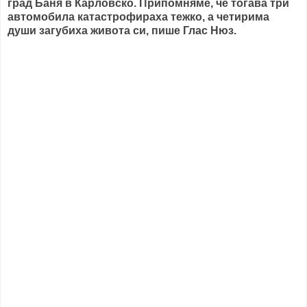
град Баня в Карловско. Припомняме, че тогава три
автомобила катастрофираха тежко, а четирима
души загубиха живота си, пише Глас Нюз.