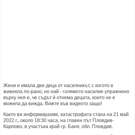
Жени е имала две деца от насилникът, с когото е
живеела по-рано, но най - голямото насилие упражнено
върху нея е, че съдът ѝ отнема децата, които не е
можела да вижда. Вижте във видеото защо!
Както ви информирахме, катастрофата стана на 21 май
2022 г., около 18:30 часа, на главен път Пловдив-
Карлово, в участъка край гр. Баня, обл. Пловдив.