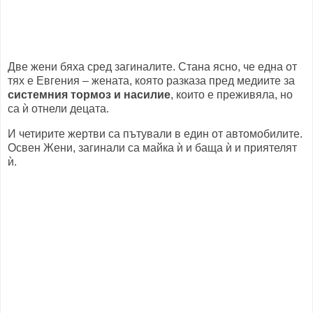
Две жени бяха сред загиналите. Стана ясно, че една от
тях е Евгения – жената, която разказа пред медиите за
системния тормоз и насилие
, които е преживяла, но
са ѝ отнели децата.
И четирите жертви са пътували в един от автомобилите.
Освен Жени, загинали са майка ѝ и баща ѝ и приятелят
ѝ.