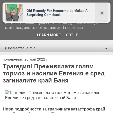
This site uses cookies from Google to deliver its services
and to analyze traffic. Your IP address and user-agent are
shared with Google along with performance and security
metrics to ensure quality of service, generate usage
statistics, and to detect and address abuse.
LEARN MORE
GOT IT
Новини от Бургас, страната и света!
▼
понеделник, 23 май 2022 г.
Трагедия! Преживялата голям
тормоз и насилие Евгения е сред
загиналите край Баня
Нови подробности за трагичната катастрофа край